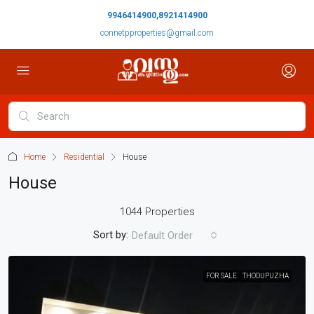
9946414900,8921414900
connetpproperties@gmail.com
Home
Residential
House
House
1044 Properties
Sort by:
Default Order
FOR SALE
THODUPUZHA