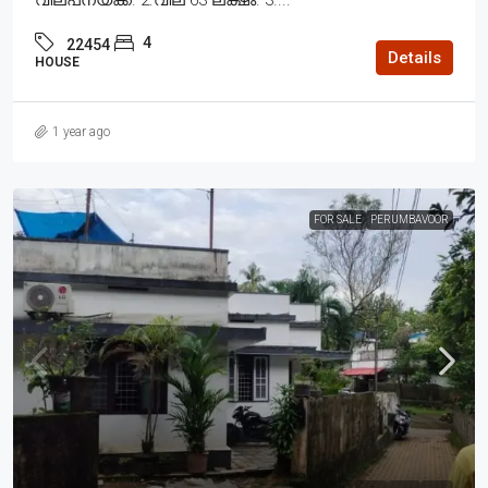
4
22454
Details
HOUSE
1 year ago
FOR SALE
PERUMBAVOOR