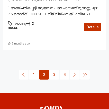
MUVATTUPUZHA,ANCHALPETTY, Muvattupuzha
1.അഞ്ചൽപ്പെട്ടി ആയവന പഞ്ചായത്ത് മൂവാറ്റുപുഴ
7.5 സെൻ്റ് 1000 SQFT വീട് വില്പനക്ക്. 2.വില 60...
2
26588
Details
HOUSE
9 months ago
1
2
3
4