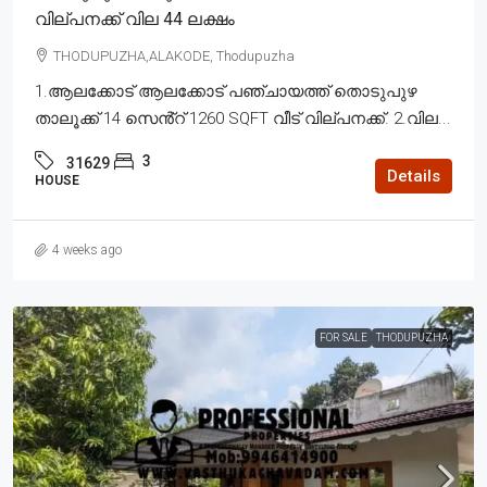
വില്പനക്ക് വില 44 ലക്ഷം
THODUPUZHA,ALAKODE, Thodupuzha
1.ആലക്കോട് ആലക്കോട് പഞ്ചായത്ത് തൊടുപുഴ
താലൂക്ക് 14 സെൻ്റ് 1260 SQFT വീട് വില്പനക്ക്. 2.വില...
3
31629
Details
HOUSE
4 weeks ago
FOR SALE
THODUPUZHA