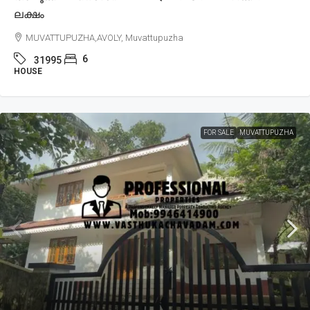
ലക്ഷം
MUVATTUPUZHA,AVOLY, Muvattupuzha
6
31995
HOUSE
FOR SALE
MUVATTUPUZHA