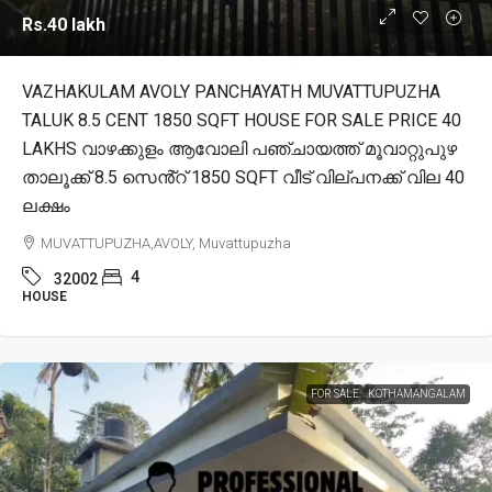
Rs.40 lakh
VAZHAKULAM AVOLY PANCHAYATH MUVATTUPUZHA
TALUK 8.5 CENT 1850 SQFT HOUSE FOR SALE PRICE 40
LAKHS വാഴക്കുളം ആവോലി പഞ്ചായത്ത് മൂവാറ്റുപുഴ
താലൂക്ക് 8.5 സെൻ്റ് 1850 SQFT വീട് വില്പനക്ക് വില 40
ലക്ഷം
MUVATTUPUZHA,AVOLY, Muvattupuzha
4
32002
HOUSE
FOR SALE
KOTHAMANGALAM