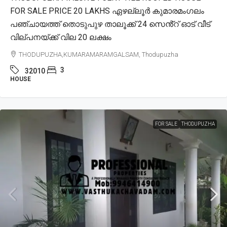
FOR SALE PRICE 20 LAKHS ഏഴല്ലൂർ കുമാരമംഗലം
പഞ്ചായത്ത് തൊടുപുഴ താലൂക്ക് 24 സെൻ്റ് ഓട് വീട്
വില്പനയ്ക്ക് വില 20 ലക്ഷം
THODUPUZHA,KUMARAMARAMGALSAM, Thodupuzha
3
32010
HOUSE
FOR SALE
THODUPUZHA