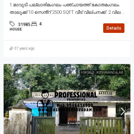
1.മാവുടി പല്ലാരിമംഗലം പഞ്ചായത്ത് കോതമംഗലം
താലൂക്ക് 10 സെൻ്റ് 2500 SQFT വീട് വില്പനക്ക്. 2.വില...
4
31985
Details
HOUSE
57 years ago
FOR SALE
KOTHAMANGALAM