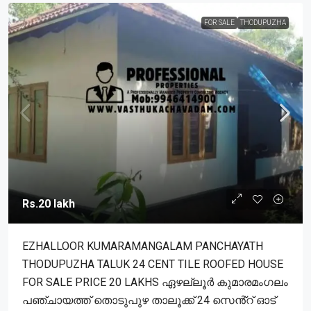
FOR SALE
THODUPUZHA
Rs.20 lakh
EZHALLOOR KUMARAMANGALAM PANCHAYATH
THODUPUZHA TALUK 24 CENT TILE ROOFED HOUSE
FOR SALE PRICE 20 LAKHS ഏഴല്ലൂർ കുമാരമംഗലം
പഞ്ചായത്ത് തൊടുപുഴ താലൂക്ക് 24 സെൻ്റ് ഓട്