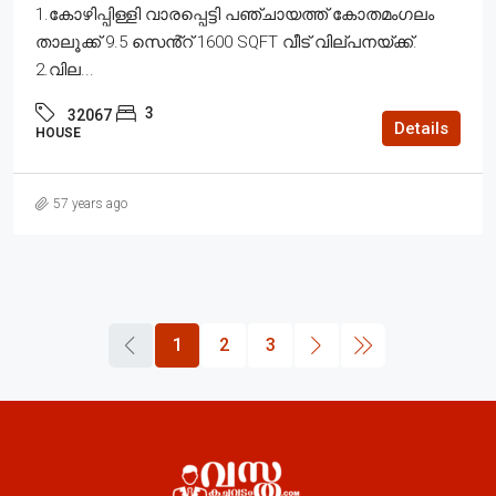
1.കോഴിപ്പിള്ളി വാരപ്പെട്ടി പഞ്ചായത്ത് കോതമംഗലം
താലൂക്ക് 9.5 സെൻ്റ് 1600 SQFT വീട് വില്പനയ്ക്ക്.
2.വില...
3
32067
Details
HOUSE
57 years ago
1
2
3