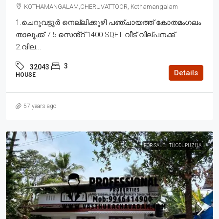
KOTHAMANGALAM,CHERUVATTOOR, Kothamangalam
1.ചെറുവട്ടൂർ നെല്ലിക്കുഴി പഞ്ചായത്ത് കോതമംഗലം
താലൂക്ക് 7.5 സെൻ്റ് 1400 SQFT വീട് വില്പനക്ക്.
2.വില...
3
32043
Details
HOUSE
57 years ago
FOR SALE
THODUPUZHA