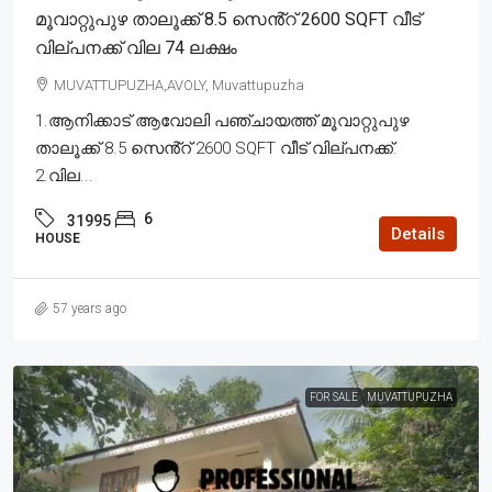
മൂവാറ്റുപുഴ താലൂക്ക് 8.5 സെൻ്റ് 2600 SQFT വീട്
വില്പനക്ക് വില 74 ലക്ഷം
MUVATTUPUZHA,AVOLY, Muvattupuzha
1.ആനിക്കാട് ആവോലി പഞ്ചായത്ത് മൂവാറ്റുപുഴ
താലൂക്ക് 8.5 സെൻ്റ് 2600 SQFT വീട് വില്പനക്ക്.
2.വില...
6
31995
Details
HOUSE
57 years ago
FOR SALE
MUVATTUPUZHA