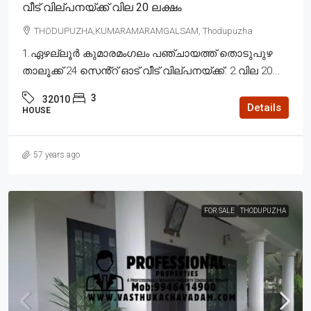
വീട് വില്പനയ്ക്ക് വില 20 ലക്ഷം
THODUPUZHA,KUMARAMARAMGALSAM, Thodupuzha
1.ഏഴല്ലൂർ കുമാരമംഗലം പഞ്ചായത്ത് തൊടുപുഴ
താലൂക്ക് 24 സെൻ്റ് ഓട് വീട് വില്പനയ്ക്ക്. 2.വില 20...
3
32010
Details
HOUSE
57 years ago
FOR SALE
THODUPUZHA