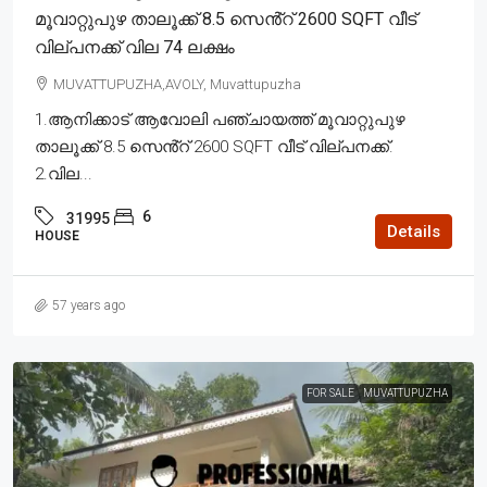
മൂവാറ്റുപുഴ താലൂക്ക് 8.5 സെൻ്റ് 2600 SQFT വീട്
വില്പനക്ക് വില 74 ലക്ഷം
MUVATTUPUZHA,AVOLY, Muvattupuzha
1.ആനിക്കാട് ആവോലി പഞ്ചായത്ത് മൂവാറ്റുപുഴ
താലൂക്ക് 8.5 സെൻ്റ് 2600 SQFT വീട് വില്പനക്ക്.
2.വില...
6
31995
Details
HOUSE
57 years ago
FOR SALE
MUVATTUPUZHA