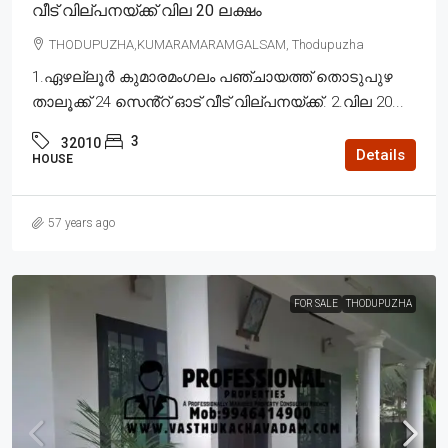
വീട് വില്പനയ്ക്ക് വില 20 ലക്ഷം
THODUPUZHA,KUMARAMARAMGALSAM, Thodupuzha
1.ഏഴല്ലൂർ കുമാരമംഗലം പഞ്ചായത്ത് തൊടുപുഴ
താലൂക്ക് 24 സെൻ്റ് ഓട് വീട് വില്പനയ്ക്ക്. 2.വില 20...
3
32010
Details
HOUSE
57 years ago
FOR SALE
THODUPUZHA