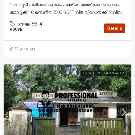
1.മാവുടി പല്ലാരിമംഗലം പഞ്ചായത്ത് കോതമംഗലം
താലൂക്ക് 10 സെൻ്റ് 2500 SQFT വീട് വില്പനക്ക്. 2.വില...
4
31985
Details
HOUSE
57 years ago
FOR SALE
KOTHAMANGALAM