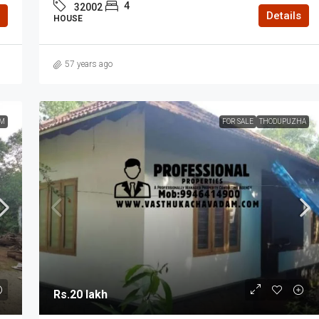
4
32002
Details
HOUSE
57 years ago
M
FOR SALE
THODUPUZHA
Rs.20 lakh