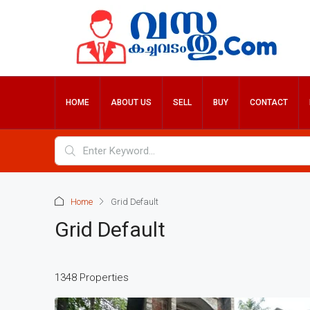
HOME
ABOUT US
SELL
BUY
CONTACT
Home
Grid Default
Grid Default
1348 Properties