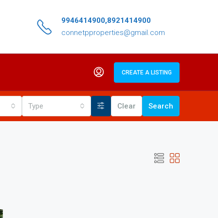
9946414900,8921414900
connetpproperties@gmail.com
CREATE A LISTING
Type
Clear
Search