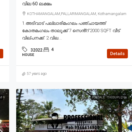
വില 60 ലക്ഷം
KOTHAMANGALAM,PALLARIMANGALAM, Kothamangalam
1.അടിവാട് പല്ലാരിമംഗലം പഞ്ചായത്ത്
കോതമംഗലം താലൂക്ക് 7 സെൻ്റ് 2000 SQFT വീട്
വില്പനക്ക്. 2.വില...
4
32022
Details
HOUSE
57 years ago
M
FOR SALE
THODUPUZHA