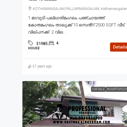
KOTHAMANGALAM,PALLARIMANGALAM, Kothamangala
1.മാവുടി പല്ലാരിമംഗലം പഞ്ചായത്ത്
കോതമംഗലം താലൂക്ക് 10 സെൻ്റ് 2500 SQFT വീട്
വില്പനക്ക്. 2.വില...
4
31985
Details
HOUSE
57 years ago
FOR SALE
MUVATTUPUZH