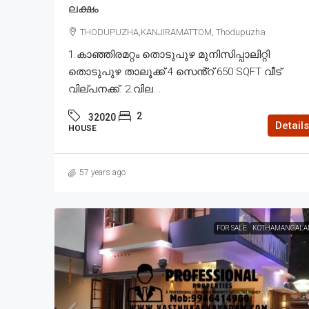
ലക്ഷം
THODUPUZHA,KANJIRAMATTOM, Thodupuzha
1.കാഞ്ഞിരമറ്റം തൊടുപുഴ മുനിസിപ്പാലിറ്റി
തൊടുപുഴ താലൂക്ക് 4 സെൻ്റ് 650 SQFT വീട്
വില്പനക്ക്. 2.വില...
2
32020
Details
HOUSE
57 years ago
FOR SALE
KOTHAMANGALA