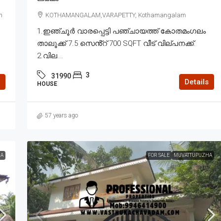
m
KOTHAMANGALAM,VARAPETTY, Kothamangalam
1.ഇഞ്ചൂർ വാരപ്പെട്ടി പഞ്ചായത്ത് കോതമംഗലം
താലൂക്ക് 7.5 സെൻ്റ് 700 SQFT വീട് വില്പനക്ക്.
2.വില...
3
31990
Details
HOUSE
57 years ago
A
FOR SALE
MUVATTUPUZHA