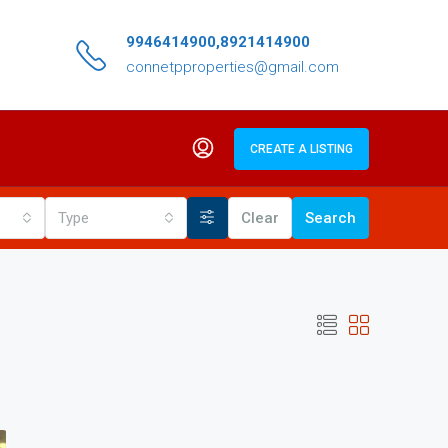
9946414900,8921414900
connetpproperties@gmail.com
CREATE A LISTING
Type
Clear
Search