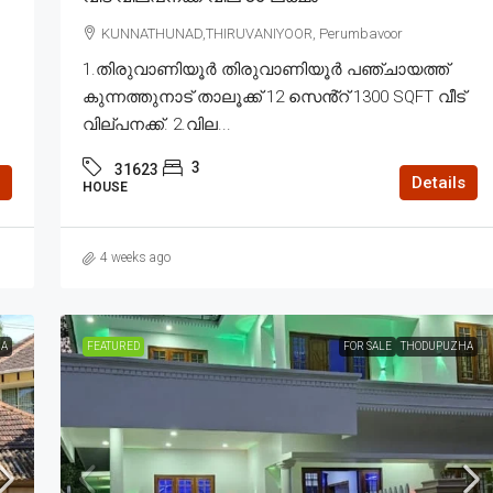
KUNNATHUNAD,THIRUVANIYOOR, Perumbavoor
1.തിരുവാണിയൂർ തിരുവാണിയൂർ പഞ്ചായത്ത്
കുന്നത്തുനാട് താലൂക്ക് 12 സെൻ്റ് 1300 SQFT വീട്
വില്പനക്ക്. 2.വില...
3
31623
Details
HOUSE
4 weeks ago
A
FEATURED
FOR SALE
THODUPUZHA