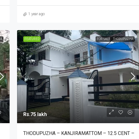
1 year ago
A
FEATURED
FOR SALE
THODUPUZHA
Rs.75 lakh
THODUPUZHA – KANJIRAMATTOM – 12.5 CENT –