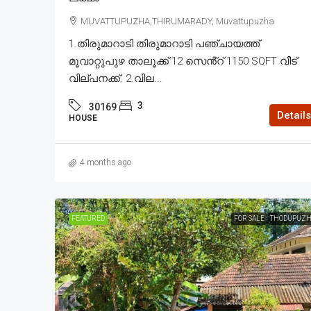
MUVATTUPUZHA,THIRUMARADY, Muvattupuzha
1.തിരുമാറാടി തിരുമാറാടി പഞ്ചായത്ത്
മൂവാറ്റുപുഴ താലൂക്ക് 12 സെൻ്റ് 1150 SQFT വീട്
വില്പനക്ക്. 2.വില...
3
30169
Details
HOUSE
4 months ago
FEATURED
FOR SALE
THODUPUZH