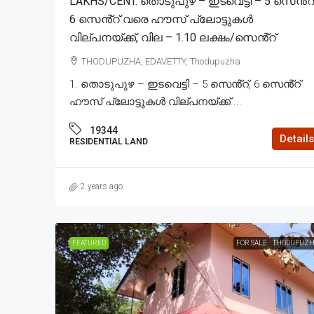
LAKHS/CENT. തൊടുപുഴ – ഇടവെട്ടി – 5 സെൻ്റ്
6 സെൻ്റ് വരെ ഹൗസ് പ്ലോട്ടുകൾ
വില്പനയ്ക്ക്, വില – 1.10 ലക്ഷം/സെൻ്റ്
THODUPUZHA, EDAVETTY, Thodupuzha
1. തൊടുപുഴ – ഇടവെട്ടി – 5 സെൻ്റ്, 6 സെൻ്റ്
ഹൗസ് പ്ലോട്ടുകൾ വില്പനയ്ക്ക്....
19344
Details
RESIDENTIAL LAND
2 years ago
FEATURED
FOR SALE
THODUPUZH