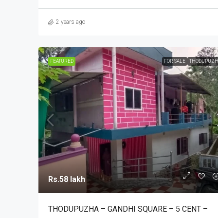
2 years ago
FEATURED
FOR SALE
THODUPUZH
Rs.58 lakh
THODUPUZHA – GANDHI SQUARE – 5 CENT –