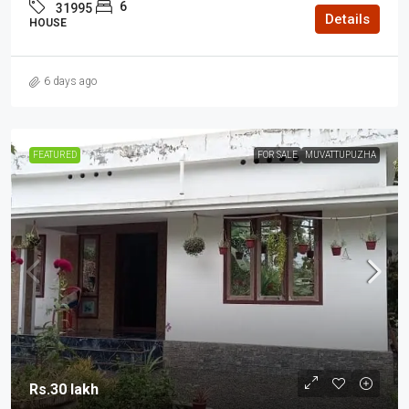
6
31995
Details
HOUSE
6 days ago
FEATURED
FOR SALE
MUVATTUPUZHA
Rs.30 lakh