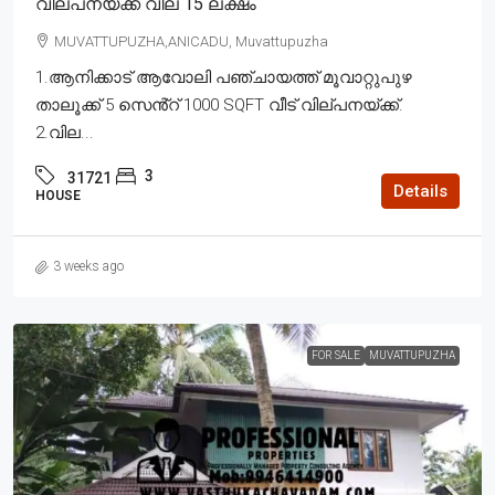
വില്പനയ്ക്ക് വില 15 ലക്ഷം
MUVATTUPUZHA,ANICADU, Muvattupuzha
1.ആനിക്കാട് ആവോലി പഞ്ചായത്ത് മൂവാറ്റുപുഴ
താലൂക്ക് 5 സെൻ്റ് 1000 SQFT വീട് വില്പനയ്ക്ക്.
2.വില...
3
31721
Details
HOUSE
3 weeks ago
FOR SALE
MUVATTUPUZHA