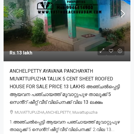
Rs.13 lakh
ANCHELPETTY AYAVANA PANCHAYATH
MUVATTUPUZHA TALUK 5 CENT SHEET ROOFED
HOUSE FOR SALE PRICE 13 LAKHS അഞ്ചൽപ്പെട്ടി
ആയവന പഞ്ചായത്ത് മൂവാറ്റുപുഴ താലൂക്ക് 5
സെൻ്റ് ഷീറ്റ് വീട് വില്പനക്ക് വില 13 ലക്ഷം
MUVATTUPUZHA,ANCHELPETTY, Muvattupuzha
1.അഞ്ചൽപ്പെട്ടി ആയവന പഞ്ചായത്ത് മൂവാറ്റുപുഴ
താലൂക്ക് 5 സെൻ്റ് ഷീറ്റ് വീട് വില്പനക്ക്. 2.വില 13...