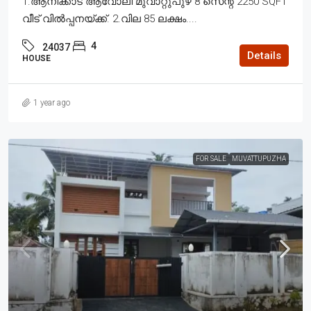
1.ആനിക്കാട് ആവോലി മുവാറ്റുപുഴ 8 സെന്റ് 2250 SQFT
വീട് വിൽപ്പനയ്ക്ക്. 2.വില 85 ലക്ഷം....
4
24037
Details
HOUSE
1 year ago
FOR SALE
MUVATTUPUZHA