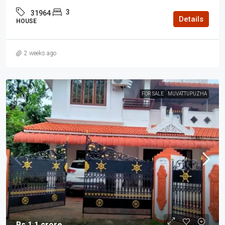
3
31964
Details
HOUSE
2 weeks ago
FOR SALE
MUVATTUPUZHA
Rs.1.1 crore