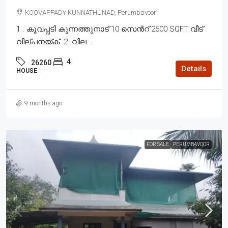
KOOVAPPADY KUNNATHUNAD, Perumbavoor
1 . കൂവപ്പടി കുന്നത്തുനാട് 10 സെൻറ് 2600 SQFT വീട്
വില്പനയ്ക്. 2 .വില...
4
26260
Details
HOUSE
9 months ago
FOR SALE
PERUMBAVOOR