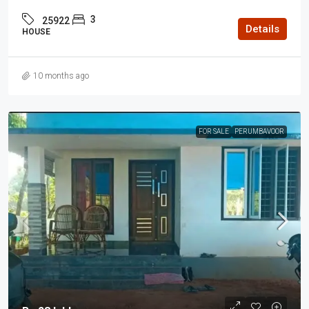
3
25922
Details
HOUSE
10 months ago
FOR SALE
PERUMBAVOOR