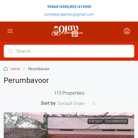
9946414900,8921414900
connetpproperties@gmail.com
Home
Perumbavoor
Perumbavoor
115 Properties
Sort by:
Default Order
FOR SALE
PERUMBAVOOR