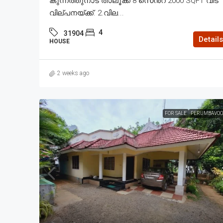
കുന്നത്തുനാട് താലൂക്ക് 8 സെൻ്റ് 2000 SQFT വീട്
വില്പനയ്ക്ക്. 2.വില...
4
31904
Details
HOUSE
2 weeks ago
FOR SALE
PERUMBAVOO