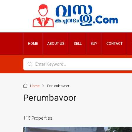
HOME
ABOUT US
SELL
BUY
CONTACT
Home
Perumbavoor
Perumbavoor
115 Properties