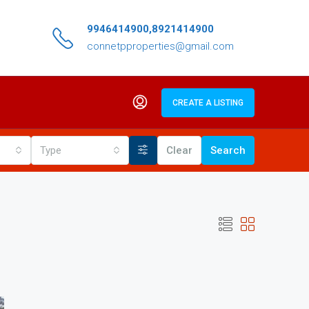
9946414900,8921414900
connetpproperties@gmail.com
CREATE A LISTING
Type
Clear
Search