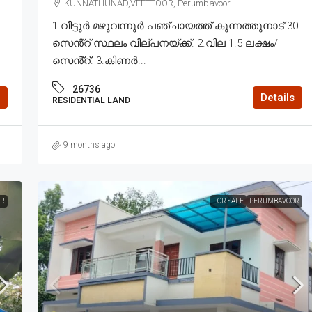
KUNNATHUNAD,VEETTOOR, Perumbavoor
1.വീട്ടൂർ മഴുവന്നൂർ പഞ്ചായത്ത് കുന്നത്തുനാട് 30
സെൻ്റ് സ്ഥലം വില്പനയ്ക്ക്. 2.വില 1.5 ലക്ഷം/
സെൻ്റ്. 3.കിണർ...
26736
Details
RESIDENTIAL LAND
9 months ago
R
FOR SALE
PERUMBAVOOR