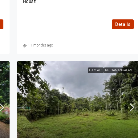
HOUSE
Details
11 months ago
R
FOR SALE
KOTHAMANGALAM