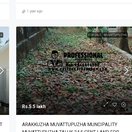
1 year ago
A
FOR SALE
MUVATTUPUZHA
Rs.5.5 lakh
T
ARAKKUZHA MUVATTUPUZHA MUNCIPALITY