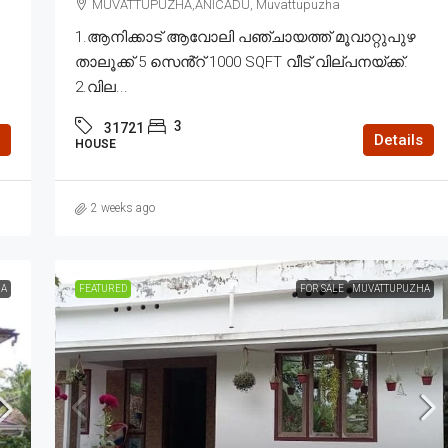
MUVATTUPUZHA,ANICADU, Muvattupuzha
1.ആനിക്കാട് ആവോലി പഞ്ചായത്ത് മൂവാറ്റുപുഴ
താലൂക്ക് 5 സെൻ്റ് 1000 SQFT വീട് വില്പനയ്ക്ക്.
2.വില...
3
31721
Details
HOUSE
2 weeks ago
A
FEATURED
FOR SALE
MUVATTUPUZHA