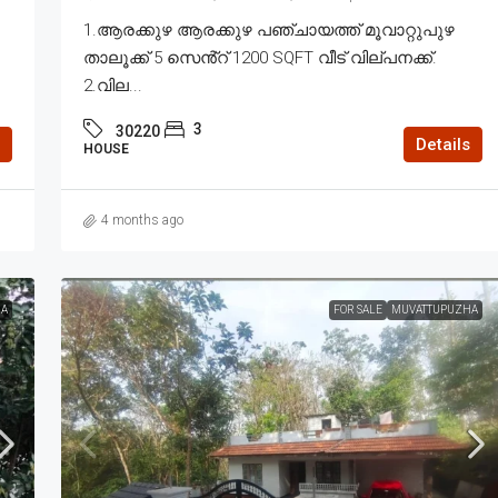
1.ആരക്കുഴ ആരക്കുഴ പഞ്ചായത്ത് മൂവാറ്റുപുഴ
താലൂക്ക് 5 സെൻ്റ് 1200 SQFT വീട് വില്പനക്ക്.
2.വില...
3
30220
Details
HOUSE
4 months ago
A
FOR SALE
MUVATTUPUZHA