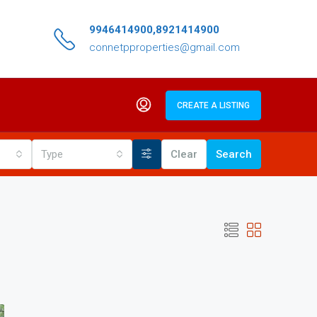
9946414900,8921414900
connetpproperties@gmail.com
CREATE A LISTING
Type
Clear
Search