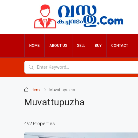
HOME
ABOUT US
SELL
BUY
CONTACT
Home
Muvattupuzha
Muvattupuzha
492 Properties