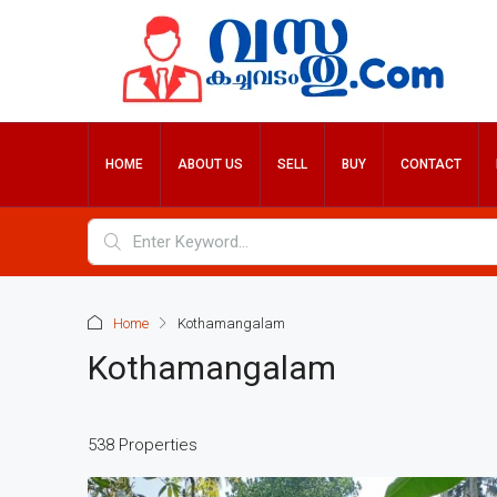
HOME
ABOUT US
SELL
BUY
CONTACT
Home
Kothamangalam
Kothamangalam
538 Properties