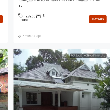
താലൂക്ക് 5 സെൻ്റ് ഓട് വീട് വില്പനയ്ക്ക്. 2.വില
17...
3
28256
Details
HOUSE
7 months ago
M
FOR SALE
KOTHAMANGALAM