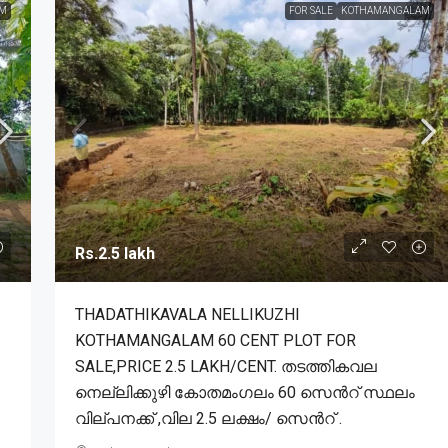
M
FOR SALE
KOTHAMANGALAM
Rs.2.5 lakh
THADATHIKAVALA NELLIKUZHI
KOTHAMANGALAM 60 CENT PLOT FOR
SALE,PRICE 2.5 LAKH/CENT. തടത്തികവല
നെല്ലിക്കുഴി കോതമംഗലം 60 സെൻറ് സ്ഥലം
വില്പനക്ക് ,വില 2.5 ലക്ഷം/ സെൻറ് .