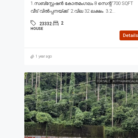
1.സബ്സ്റ്റേഷൻ കോതമംഗലം 8 സെന്റ് 700 SQFT
വീട് വിൽപ്പനയ്ക്ക്. 2.വില 32 ലക്ഷം. 3.2...
2
23332
HOUSE
Details
1 year ago
FOR SALE
KOTHAMANGALA