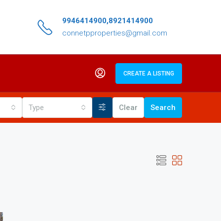
9946414900,8921414900
connetpproperties@gmail.com
CREATE A LISTING
Type
Clear
Search