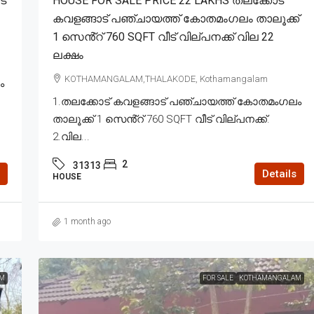
ട്
HOUSE FOR SALE PRICE 22 LAKHS തലക്കോട്
കവളങ്ങാട് പഞ്ചായത്ത് കോതമംഗലം താലൂക്ക്
1 സെൻ്റ് 760 SQFT വീട് വില്പനക്ക് വില 22
ലക്ഷം
KOTHAMANGALAM,THALAKODE, Kothamangalam
ം
1.തലക്കോട് കവളങ്ങാട് പഞ്ചായത്ത് കോതമംഗലം
താലൂക്ക് 1 സെൻ്റ് 760 SQFT വീട് വില്പനക്ക്.
2.വില...
2
31313
Details
HOUSE
1 month ago
M
FOR SALE
KOTHAMANGALAM