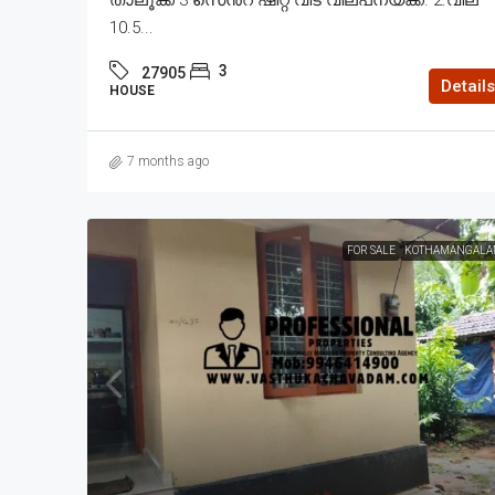
താലൂക്ക് 3 സെൻ്റ് ഷീറ്റ് വീട് വില്പനയ്ക്ക്. 2.വില
10.5...
3
27905
Details
HOUSE
7 months ago
FOR SALE
KOTHAMANGALA