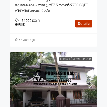
കോതമംഗലം താലൂക്ക് 7.5 സെൻ്റ് 700 SQFT
വീട് വില്പനക്ക്. 2.വില...
3
31990
Details
HOUSE
57 years ago
FOR SALE
MUVATTUPUZHA