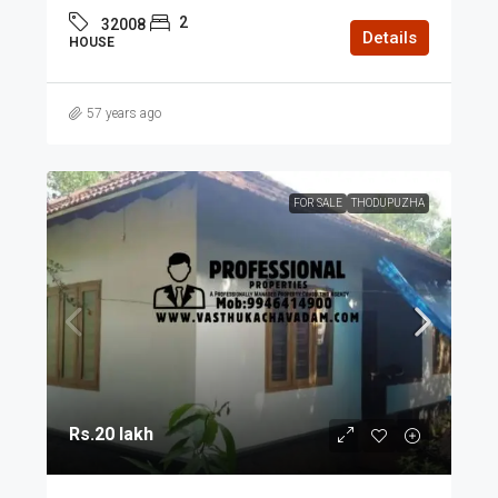
2
32008
Details
HOUSE
57 years ago
FOR SALE
THODUPUZHA
Rs.20 lakh