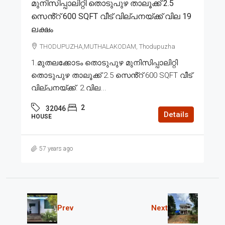
മുനിസിപ്പാലിറ്റി തൊടുപുഴ താലൂക്ക് 2.5
സെൻ്റ് 600 SQFT വീട് വില്പനയ്ക്ക് വില 19
ലക്ഷം
THODUPUZHA,MUTHALAKODAM, Thodupuzha
1.മുതലക്കോടം തൊടുപുഴ മുനിസിപ്പാലിറ്റി
തൊടുപുഴ താലൂക്ക് 2.5 സെൻ്റ് 600 SQFT വീട്
വില്പനയ്ക്ക്. 2.വില...
2
32046
Details
HOUSE
57 years ago
Prev
Next