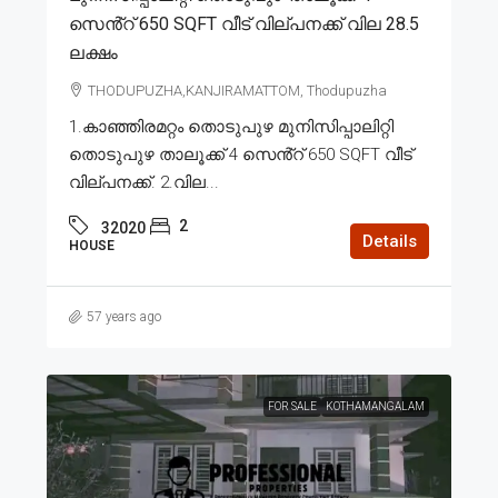
സെൻ്റ് 650 SQFT വീട് വില്പനക്ക് വില 28.5
ലക്ഷം
THODUPUZHA,KANJIRAMATTOM, Thodupuzha
1.കാഞ്ഞിരമറ്റം തൊടുപുഴ മുനിസിപ്പാലിറ്റി
തൊടുപുഴ താലൂക്ക് 4 സെൻ്റ് 650 SQFT വീട്
വില്പനക്ക്. 2.വില...
2
32020
Details
HOUSE
57 years ago
FOR SALE
KOTHAMANGALAM