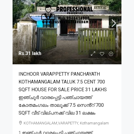
Rs.31 lakh
INCHOOR VARAPPETTY PANCHAYATH
KOTHAMANGALAM TALUK 7.5 CENT 700
SQFT HOUSE FOR SALE PRICE 31 LAKHS
ഇഞ്ചൂർ വാരപ്പെട്ടി പഞ്ചായത്ത്
കോതമംഗലം താലൂക്ക് 7.5 സെൻ്റ് 700
SQFT വീട് വില്പനക്ക് വില 31 ലക്ഷം
KOTHAMANGALAM,VARAPETTY, Kothamangalam
1.ഇഞ്ചൂർ വാരപ്പെട്ടി പഞ്ചായത്ത്