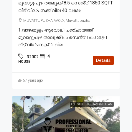
മൂവാറ്റുപുഴ താലൂക്ക് 8.5 സെൻ്റ് 1850 SQFT
വീട് വില്പനക്ക് വില 40 ലക്ഷം
MUVATTUPUZHA,AVOLY, Muvattupuzha
1.വാഴക്കുളം ആവോലി പഞ്ചായത്ത്
മൂവാറ്റുപുഴ താലൂക്ക് 8.5 സെൻ്റ് 1850 SQFT
വീട് വില്പനക്ക്. 2.വില...
4
32002
Details
HOUSE
57 years ago
FOR SALE
KOTHAMANGALAM