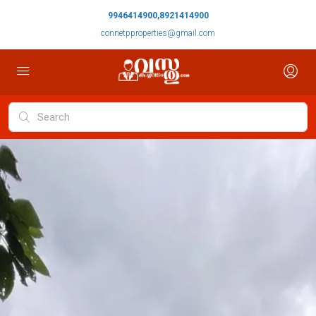
9946414900,8921414900
connetpproperties@gmail.com