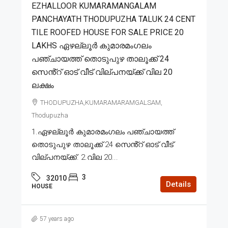
EZHALLOOR KUMARAMANGALAM
PANCHAYATH THODUPUZHA TALUK 24 CENT
TILE ROOFED HOUSE FOR SALE PRICE 20
LAKHS ഏഴല്ലൂർ കുമാരമംഗലം
പഞ്ചായത്ത് തൊടുപുഴ താലൂക്ക് 24
സെൻ്റ് ഓട് വീട് വില്പനയ്ക്ക് വില 20
ലക്ഷം
THODUPUZHA,KUMARAMARAMGALSAM,
Thodupuzha
1.ഏഴല്ലൂർ കുമാരമംഗലം പഞ്ചായത്ത്
തൊടുപുഴ താലൂക്ക് 24 സെൻ്റ് ഓട് വീട്
വില്പനയ്ക്ക്. 2.വില 20...
3
32010
Details
HOUSE
57 years ago