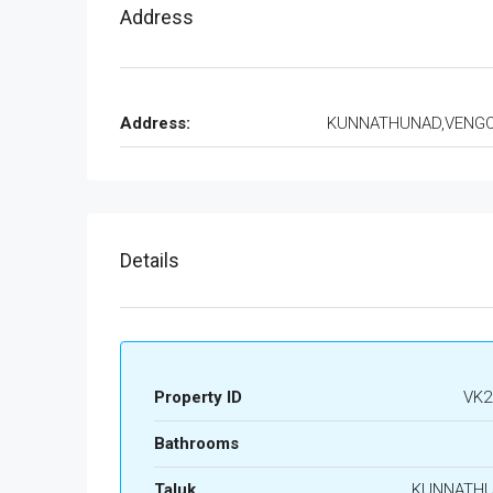
Address
Address:
KUNNATHUNAD,VENG
Details
Property ID
VK2
Bathrooms
Taluk
KUNNATH