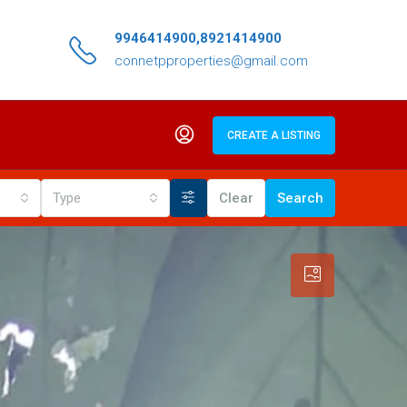
9946414900,8921414900
connetpproperties@gmail.com
CREATE A LISTING
Type
Clear
Search