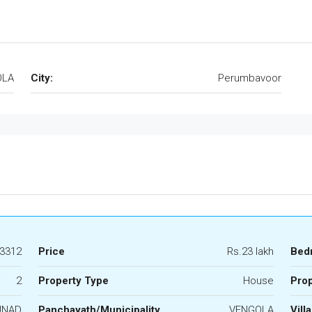
OLA
City:
Perumbavoor
3312
Price
Rs.23 lakh
Bed
2
Property Type
House
Prop
UNAD
Panchayath/Municipality
VENGOLA
Vill