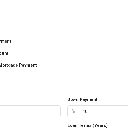
yment
ount
Mortgage Payment
Down Payment
%
Loan Terms (Years)