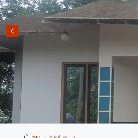
Home
Muvattupuzha