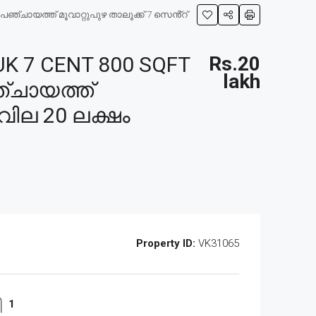
്ചായത്ത് മൂവാറ്റുപുഴ താലൂക്ക് 7 സെൻ്റ്
 7 CENT 800 SQFT
Rs.20
lakh
്ചായത്ത്
 വില 20 ലക്ഷം
Property ID:
VK31065
1