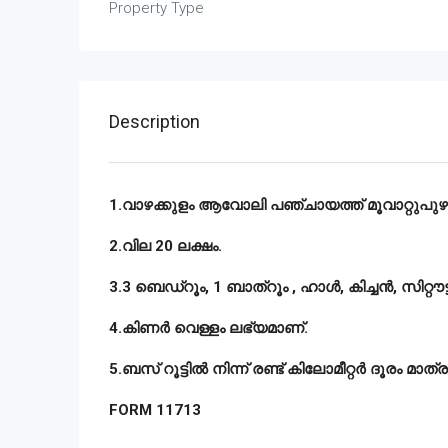
Property Type
Description
1.വാഴക്കുളം ആവോലി പഞ്ചായത്ത് മൂവാറ്റുപുഴ താ
2.വില 20 ലക്ഷം.
3.3 ബെഡ്റൂം, 1 ബാത്റൂം , ഹാൾ, കിച്ചൻ, സിറ്റൗട
4.കിണർ വെള്ളം ലഭ്യമാണ്.
5.ബസ് റൂട്ടിൽ നിന്ന് രണ്ട് കിലോമീറ്റർ ദൂരം മാത്ര
FORM 11713