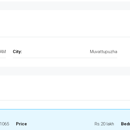
LAM
City:
Muvattupuzha
1065
Price
Rs.20 lakh
Bed