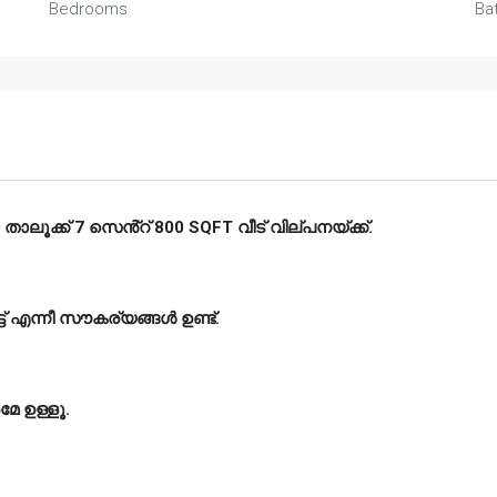
Bedrooms
Ba
ലൂക്ക് 7 സെൻ്റ് 800 SQFT വീട് വില്പനയ്ക്ക്.
്ട് എന്നീ സൗകര്യങ്ങൾ ഉണ്ട്.
മേ ഉള്ളൂ.