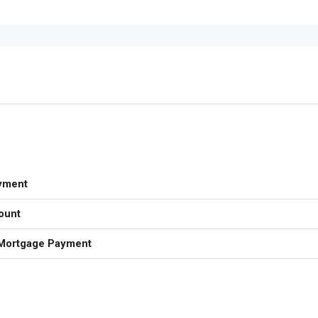
yment
ount
Mortgage Payment