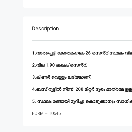
Description
1.വാരപ്പെട്ടി കോതമംഗലം 26 സെൻ്റ് സ്ഥലം വില്
2.വില 1.90 ലക്ഷം/സെൻ്റ്.
3.കിണർ വെള്ളം ലഭ്യമാണ്.
4.ബസ് റൂട്ടിൽ നിന്ന് 200 മീറ്റർ ദൂരം മാത്രമേ ഉള്
5. സ്ഥലം രണ്ടായി മുറിച്ചു കൊടുക്കാനും സാധിക
FORM – 10646