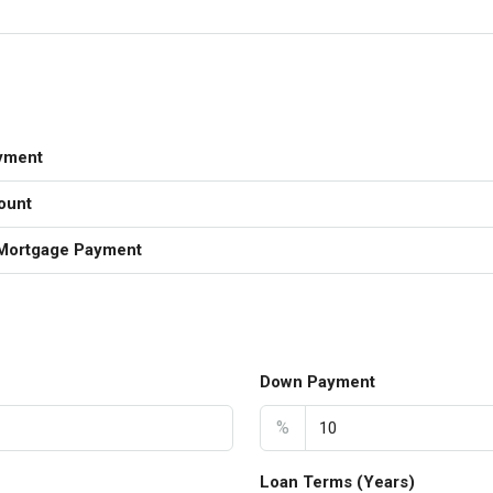
yment
ount
Mortgage Payment
Down Payment
%
Loan Terms (Years)