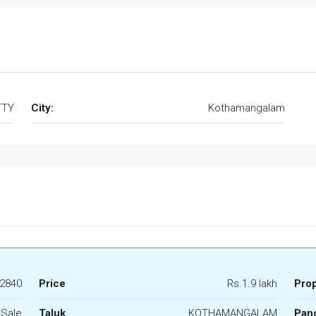
TTY
City:
Kothamangalam
2840
Price
Rs.1.9 lakh
Pro
 Sale
Taluk
KOTHAMANGALAM
Panc