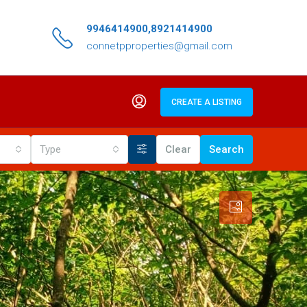
9946414900,8921414900
connetpproperties@gmail.com
CREATE A LISTING
Type
Clear
Search