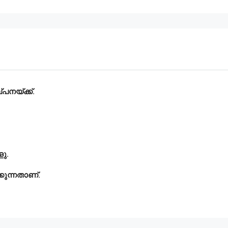
പനയ്ക്ക്.
ളു.
്കുന്നതാണ്.