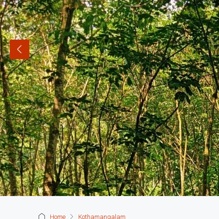
Home
Kothamangalam