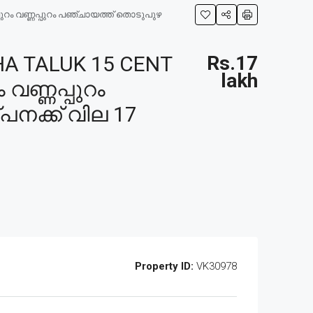
ുറം വണ്ണപ്പുറം പഞ്ചായത്ത് തൊടുപുഴ
 TALUK 15 CENT
Rs.17
lakh
വണ്ണപ്പുറം
പനക്ക് വില 17
Property ID:
VK30978