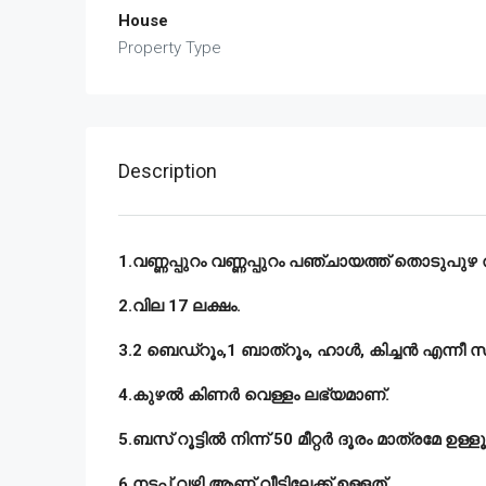
House
Property Type
Description
1.വണ്ണപ്പുറം വണ്ണപ്പുറം പഞ്ചായത്ത് തൊടുപുഴ താല
2.വില 17 ലക്ഷം.
3.2 ബെഡ്റൂം,1 ബാത്റൂം, ഹാൾ, കിച്ചൻ എന്നീ 
4.കുഴൽ കിണർ വെള്ളം ലഭ്യമാണ്.
5.ബസ് റൂട്ടിൽ നിന്ന് 50 മീറ്റർ ദൂരം മാത്രമേ ഉള്ളൂ
6.നടപ്പ് വഴി ആണ് വീട്ടിലേക്ക് ഉള്ളത്.