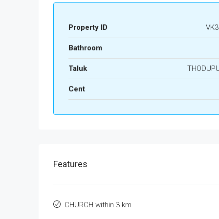
Property ID
VK3
Bathroom
Taluk
THODUP
Cent
Features
CHURCH within 3 km