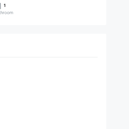
1
throom