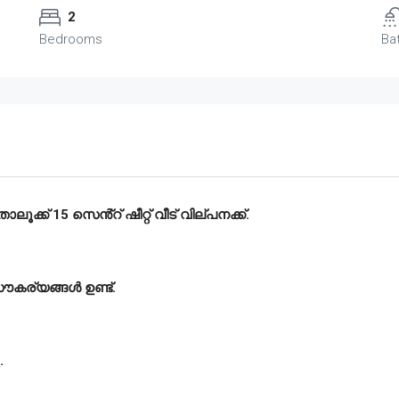
2
Bedrooms
Ba
ൂക്ക് 15 സെൻ്റ് ഷീറ്റ് വീട് വില്പനക്ക്.
സൗകര്യങ്ങൾ ഉണ്ട്.
.