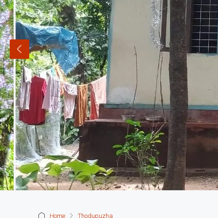
Home
Thodupuzha