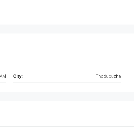
RAM
City:
Thodupuzha