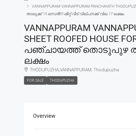
VANNAPPURAM VANNAPPURAM PANCHAYATH THODUPUZHA T
താലൂക്ക് 15 സെൻ്റ് ഷീറ്റ് വീട് വില്പനക്ക് വില 17 ലക്ഷം
VANNAPPURAM VANNAPPU
SHEET ROOFED HOUSE FOR S
പഞ്ചായത്ത് തൊടുപുഴ താലൂക
ലക്ഷം
THODUPUZHA,VANNAPPURAM, Thodupuzha
FOR SALE
THODUPUZHA
Overview