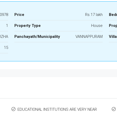
0978
Price
Rs.17 lakh
Bed
1
Property Type
House
Prop
UZHA
Panchayath/Municipality
VANNAPPURAM
Vill
15
EDUCATIONAL INSTITUTIONS ARE VERY NEAR