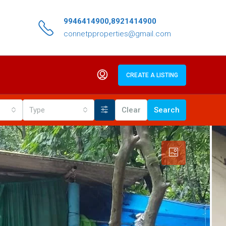
9946414900,8921414900
connetpproperties@gmail.com
CREATE A LISTING
Type
Clear
Search