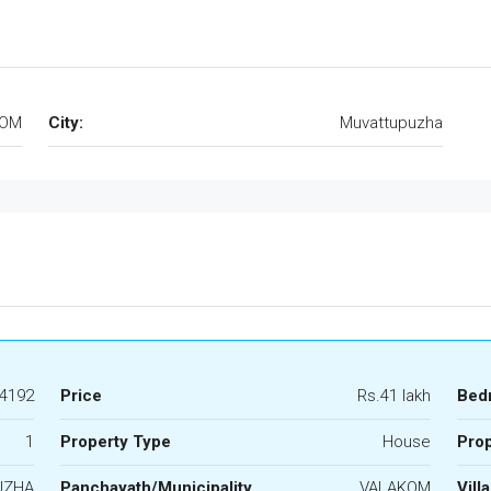
KOM
City:
Muvattupuzha
4192
Price
Rs.41 lakh
Bed
1
Property Type
House
Prop
UZHA
Panchayath/Municipality
VALAKOM
Vill