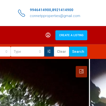
9946414900,8921414900
connetpproperties@gmail.com
CREATE A LISTING
Type
Clear
Search