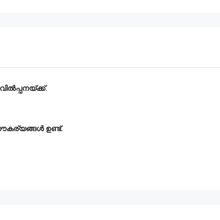
വിൽപ്പനയ്ക്ക്.
സൗകര്യങ്ങൾ ഉണ്ട്.