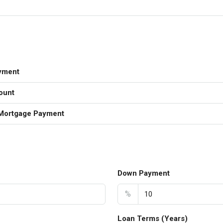
yment
ount
Mortgage Payment
Down Payment
%
Loan Terms (Years)