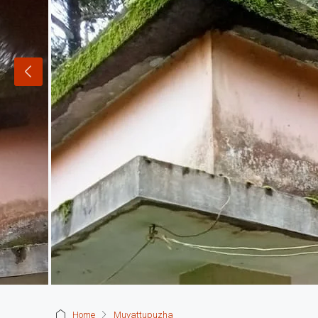
Home
Muvattupuzha