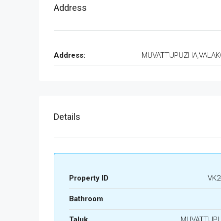
Address
Address:
MUVATTUPUZHA,VALA
Details
Property ID
VK2
Bathroom
Taluk
MUVATTUP