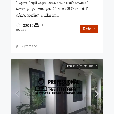
1.ഏഴല്ലൂർ കുമാരമംഗലം പഞ്ചായത്ത്
തൊടുപുഴ താലൂക്ക് 24 സെൻ്റ് ഓട് വീട്
വില്പനയ്ക്ക്. 2.വില 20...
3
32010
Details
HOUSE
57 years ago
FOR SALE
THODUPUZHA