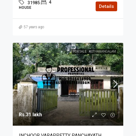
4
31985
Details
HOUSE
57 years ago
FOR SALE
KOTHAMANGALAM
Rs.31 lakh
INCHOOR VARAPPETTY PANCHAYATH