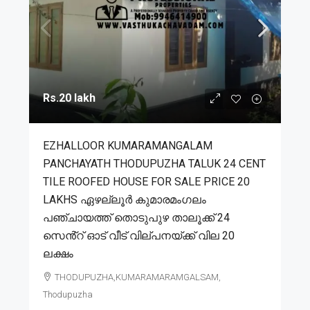
Rs.20 lakh
EZHALLOOR KUMARAMANGALAM
PANCHAYATH THODUPUZHA TALUK 24 CENT
TILE ROOFED HOUSE FOR SALE PRICE 20
LAKHS ഏഴല്ലൂർ കുമാരമംഗലം
പഞ്ചായത്ത് തൊടുപുഴ താലൂക്ക് 24
സെൻ്റ് ഓട് വീട് വില്പനയ്ക്ക് വില 20
ലക്ഷം
THODUPUZHA,KUMARAMARAMGALSAM,
Thodupuzha