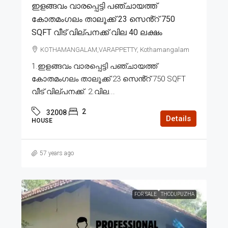
ഇളങ്ങവം വാരപ്പെട്ടി പഞ്ചായത്ത്
കോതമംഗലം താലൂക്ക് 23 സെൻ്റ് 750
SQFT വീട് വില്പനക്ക് വില 40 ലക്ഷം
KOTHAMANGALAM,VARAPPETTY, Kothamangalam
1.ഇളങ്ങവം വാരപ്പെട്ടി പഞ്ചായത്ത്
കോതമംഗലം താലൂക്ക് 23 സെൻ്റ് 750 SQFT
വീട് വില്പനക്ക്. 2.വില...
2
32008
Details
HOUSE
57 years ago
FOR SALE
THODUPUZHA