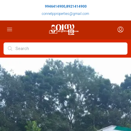
9946414900,8921414900
connetpproperties@gmail.com