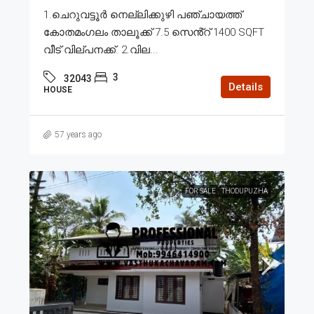
1.ചെറുവട്ടൂർ നെല്ലിക്കുഴി പഞ്ചായത്ത്
കോതമംഗലം താലൂക്ക് 7.5 സെൻ്റ് 1400 SQFT
വീട് വില്പനക്ക്. 2.വില...
3
32043
Details
HOUSE
57 years ago
FOR SALE
THODUPUZHA