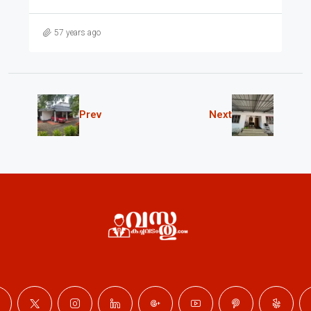
57 years ago
Prev
Next