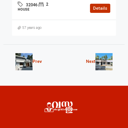
2
32046
Details
HOUSE
57 years ago
Prev
Next