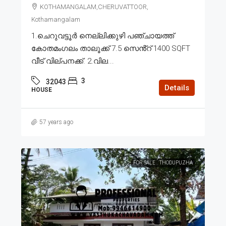
KOTHAMANGALAM,CHERUVATTOOR,
Kothamangalam
1.ചെറുവട്ടൂർ നെല്ലിക്കുഴി പഞ്ചായത്ത്
കോതമംഗലം താലൂക്ക് 7.5 സെൻ്റ് 1400 SQFT
വീട് വില്പനക്ക്. 2.വില...
3
32043
Details
HOUSE
57 years ago
FOR SALE
THODUPUZHA