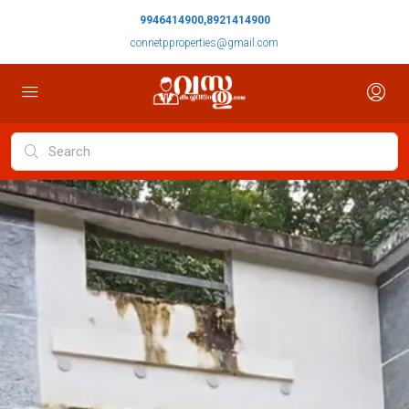
9946414900,8921414900
connetpproperties@gmail.com