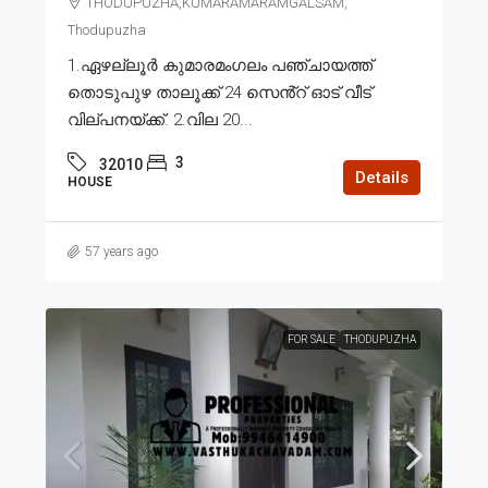
THODUPUZHA,KUMARAMARAMGALSAM,
Thodupuzha
1.ഏഴല്ലൂർ കുമാരമംഗലം പഞ്ചായത്ത്
തൊടുപുഴ താലൂക്ക് 24 സെൻ്റ് ഓട് വീട്
വില്പനയ്ക്ക്. 2.വില 20...
3
32010
Details
HOUSE
57 years ago
FOR SALE
THODUPUZHA