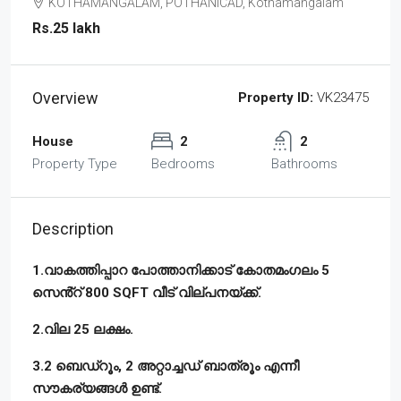
KOTHAMANGALAM, POTHANICAD, Kothamangalam
Rs.25 lakh
Overview
Property ID:
VK23475
House
2
2
Property Type
Bedrooms
Bathrooms
Description
1.വാകത്തിപ്പാറ പോത്താനിക്കാട് കോതമംഗലം 5
സെൻ്റ് 800 SQFT വീട് വില്പനയ്ക്ക്.
2.വില 25 ലക്ഷം.
3.2 ബെഡ്‌റൂം, 2 അറ്റാച്ചഡ് ബാത്രൂം എന്നീ
സൗകര്യങ്ങൾ ഉണ്ട്.