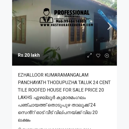
Rs.20 lakh
EZHALLOOR KUMARAMANGALAM
PANCHAYATH THODUPUZHA TALUK 24 CENT
TILE ROOFED HOUSE FOR SALE PRICE 20
LAKHS ഏഴല്ലൂർ കുമാരമംഗലം
പഞ്ചായത്ത് തൊടുപുഴ താലൂക്ക് 24
സെൻ്റ് ഓട് വീട് വില്പനയ്ക്ക് വില 20
ലക്ഷം