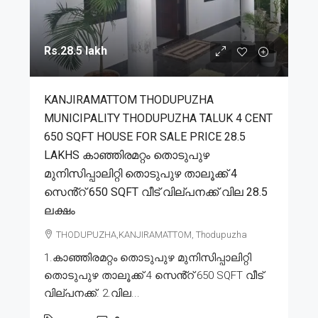
Rs.28.5 lakh
KANJIRAMATTOM THODUPUZHA
MUNICIPALITY THODUPUZHA TALUK 4 CENT
650 SQFT HOUSE FOR SALE PRICE 28.5
LAKHS കാഞ്ഞിരമറ്റം തൊടുപുഴ
മുനിസിപ്പാലിറ്റി തൊടുപുഴ താലൂക്ക് 4
സെൻ്റ് 650 SQFT വീട് വില്പനക്ക് വില 28.5
ലക്ഷം
THODUPUZHA,KANJIRAMATTOM, Thodupuzha
1.കാഞ്ഞിരമറ്റം തൊടുപുഴ മുനിസിപ്പാലിറ്റി
തൊടുപുഴ താലൂക്ക് 4 സെൻ്റ് 650 SQFT വീട്
വില്പനക്ക്. 2.വില...