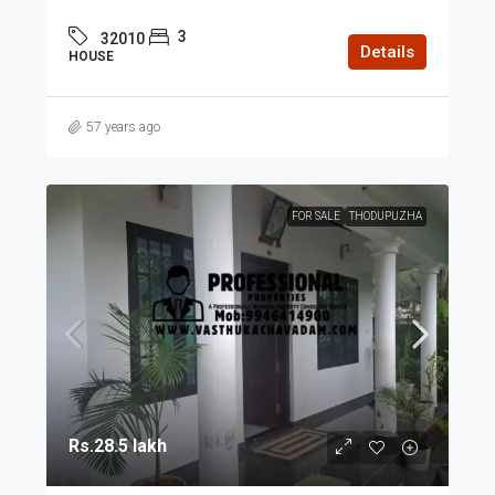
3
32010
Details
HOUSE
57 years ago
FOR SALE
THODUPUZHA
Rs.28.5 lakh