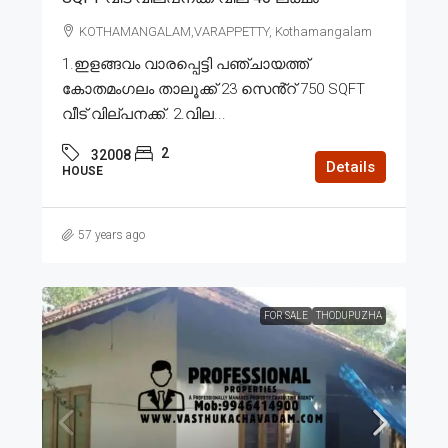
KOTHAMANGALAM,VARAPPETTY, Kothamangalam
1.ഇളങ്ങവം വാരപ്പെട്ടി പഞ്ചായത്ത്
കോതമംഗലം താലൂക്ക് 23 സെൻ്റ് 750 SQFT
വീട് വില്പനക്ക്. 2.വില...
2
32008
Details
HOUSE
57 years ago
FOR SALE
THODUPUZHA