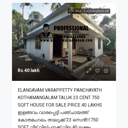
FOR SALE
KOTHAMANGALAM
Rs.40 lakh
ELANGAVAM VARAPPETTY PANCHAYATH
KOTHAMANGALAM TALUK 23 CENT 750
SQFT HOUSE FOR SALE PRICE 40 LAKHS
ഇളങ്ങവം വാരപ്പെട്ടി പഞ്ചായത്ത്
കോതമംഗലം താലൂക്ക് 23 സെൻ്റ് 750
SQFT വീട് വില്പനക്ക് വില 40 ലക്ഷം