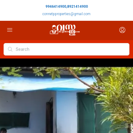
9946414900,8921414900
connetpproperties@gmail.com