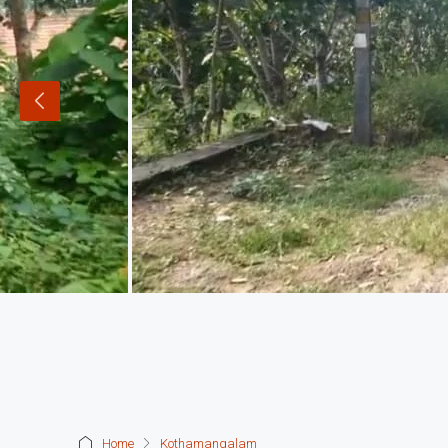
Home
Kothamangalam