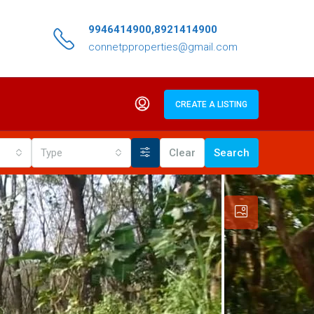
9946414900,8921414900
connetpproperties@gmail.com
CREATE A LISTING
Type
Clear
Search