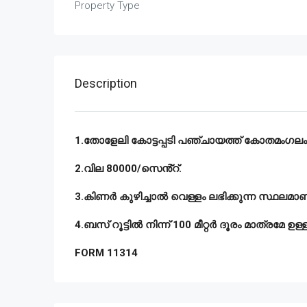
Property Type
Description
1.തോളേലി കോട്ടപ്പടി പഞ്ചായത്ത് കോതമംഗലം 1
2.വില 80000/സെൻ്റ്.
3.കിണർ കുഴിച്ചാൽ വെള്ളം ലഭിക്കുന്ന സ്ഥലമാണ
4.ബസ് റൂട്ടിൽ നിന്ന് 100 മീറ്റർ ദൂരം മാത്രമേ ഉള്ള
FORM 11314