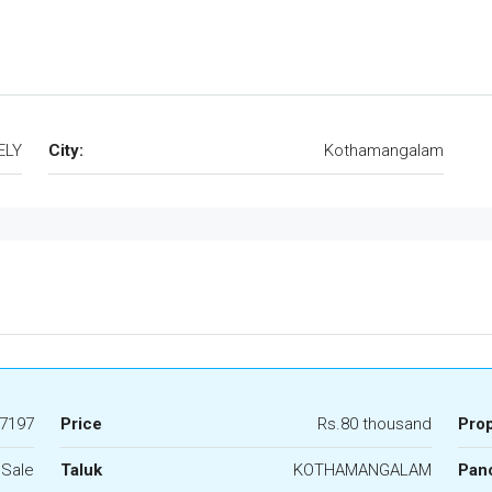
ELY
City:
Kothamangalam
7197
Price
Rs.80 thousand
Pro
 Sale
Taluk
KOTHAMANGALAM
Panc