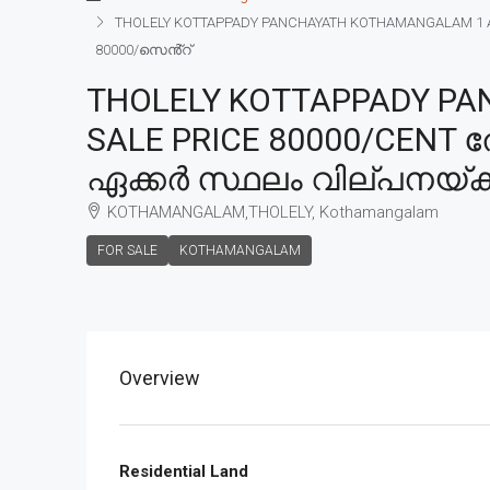
THOLELY KOTTAPPADY PANCHAYATH KOTHAMANGALAM 1 AC
80000/സെൻ്റ്
THOLELY KOTTAPPADY PA
SALE PRICE 80000/CENT 
ഏക്കർ സ്ഥലം വില്പനയ്ക്
KOTHAMANGALAM,THOLELY, Kothamangalam
FOR SALE
KOTHAMANGALAM
Overview
Residential Land