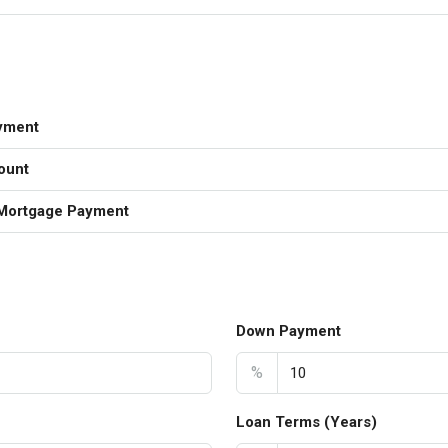
yment
ount
Mortgage Payment
Down Payment
%
Loan Terms (Years)