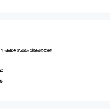
 ഏക്കർ സ്ഥലം വില്പനയ്ക്ക്.
്.
ൂ.