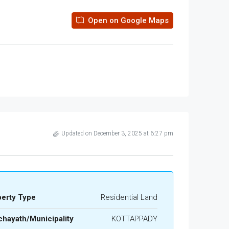
Open on Google Maps
Updated on December 3, 2025 at 6:27 pm
perty Type
Residential Land
hayath/Municipality
KOTTAPPADY