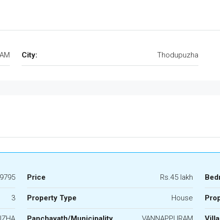
RAM
City:
Thodupuzha
9795
Price
Rs.45 lakh
Bed
3
Property Type
House
Prop
UZHA
Panchayath/Municipality
VANNAPPURAM
Vill