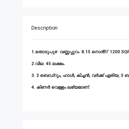
Description
1.തൊടുപുഴ വണ്ണപ്പുറം 8.15 സെൻ്റ് 1200 SQFT
2.വില 45 ലക്ഷം.
3. 3 ബെഡ്‌റൂം, ഹാൾ, കിച്ചൻ, വർക്ക് ഏരിയ, 3 ബ
4. കിണർ വെള്ളം ലഭ്യമാണ്.