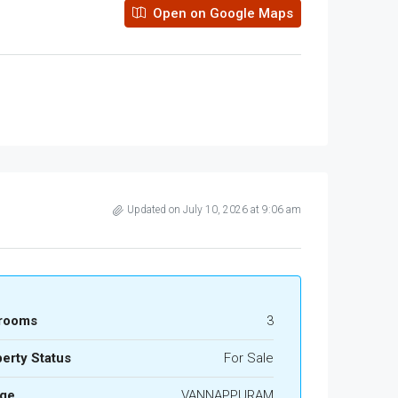
Open on Google Maps
Updated on July 10, 2026 at 9:06 am
rooms
3
erty Status
For Sale
age
VANNAPPURAM