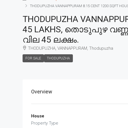
THODUPUZHA VANNAPPURAM 8.15 CENT 1200 SQFT HOUSE FO
THODUPUZHA VANNAPPURAM
45 LAKHS, തൊടുപുഴ വണ്ണപ്
വില 45 ലക്ഷം.
THODUPUZHA, VANNAPPURAM, Thodupuzha
FOR SALE
THODUPUZHA
Overview
House
Property Type