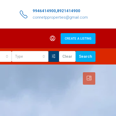
9946414900,8921414900
connetpproperties@gmail.com
CREATE A LISTING
Type
Clear
Search