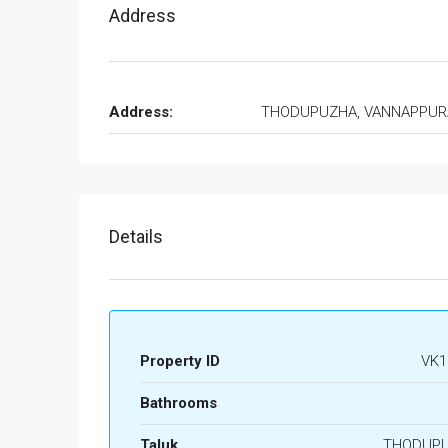
Address
Address:
THODUPUZHA, VANNAPPU
Details
Property ID
VK1
Bathrooms
Taluk
THODUP