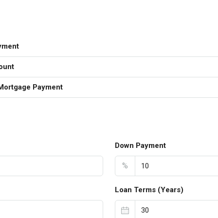
yment
ount
Mortgage Payment
Down Payment
%
Loan Terms (Years)