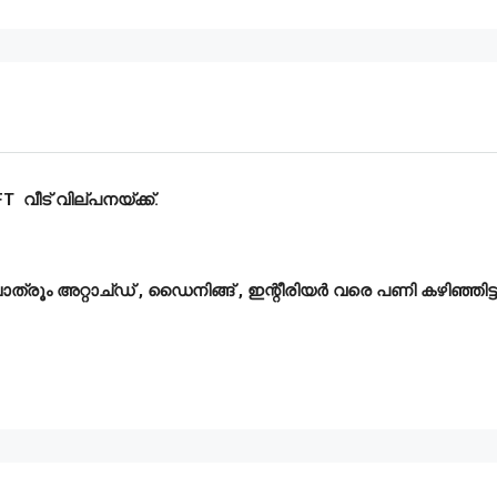
 വീട് വില്പനയ്ക്ക്.
ാത്രൂം അറ്റാച്ഡ് , ഡൈനിങ്ങ് , ഇന്റീരിയർ വരെ പണി കഴിഞ്ഞിട്ടുണ