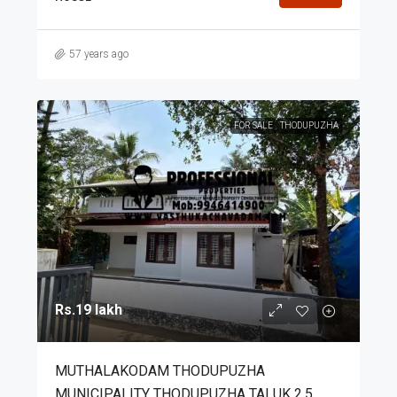
57 years ago
FOR SALE
THODUPUZHA
Rs.19 lakh
MUTHALAKODAM THODUPUZHA
MUNICIPALITY THODUPUZHA TALUK 2.5