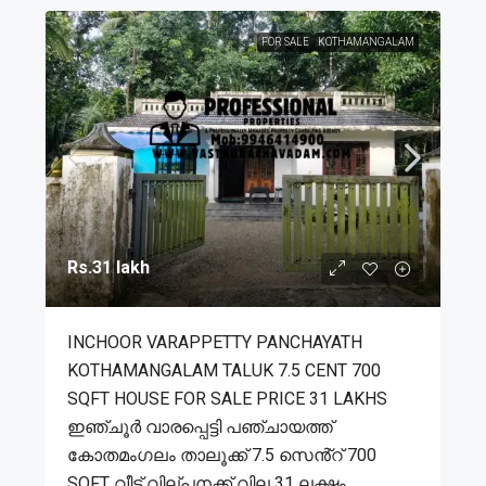
FOR SALE
KOTHAMANGALAM
Rs.31 lakh
INCHOOR VARAPPETTY PANCHAYATH
KOTHAMANGALAM TALUK 7.5 CENT 700
SQFT HOUSE FOR SALE PRICE 31 LAKHS
ഇഞ്ചൂർ വാരപ്പെട്ടി പഞ്ചായത്ത്
കോതമംഗലം താലൂക്ക് 7.5 സെൻ്റ് 700
SQFT വീട് വില്പനക്ക് വില 31 ലക്ഷം