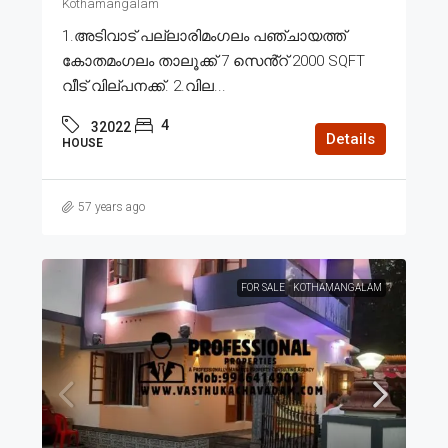
Kothamangalam
1.അടിവാട് പല്ലാരിമംഗലം പഞ്ചായത്ത്
കോതമംഗലം താലൂക്ക് 7 സെൻ്റ് 2000 SQFT
വീട് വില്പനക്ക്. 2.വില...
4
32022
Details
HOUSE
57 years ago
FOR SALE
KOTHAMANGALAM