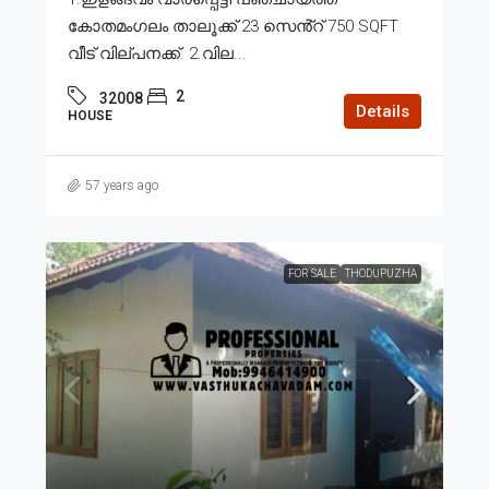
കോതമംഗലം താലൂക്ക് 23 സെൻ്റ് 750 SQFT
വീട് വില്പനക്ക്. 2.വില...
2
32008
Details
HOUSE
57 years ago
FOR SALE
THODUPUZHA