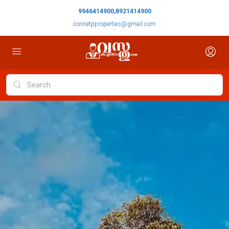
9946414900,8921414900
connetpproperties@gmail.com