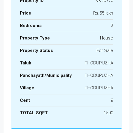
Property ID
VK20770
Price
Rs.55 lakh
Bedrooms
3
Property Type
House
Property Status
For Sale
Taluk
THODUPUZHA
Panchayath/Municipality
THODUPUZHA
Village
THODUPUZHA
Cent
8
TOTAL SQFT
1500