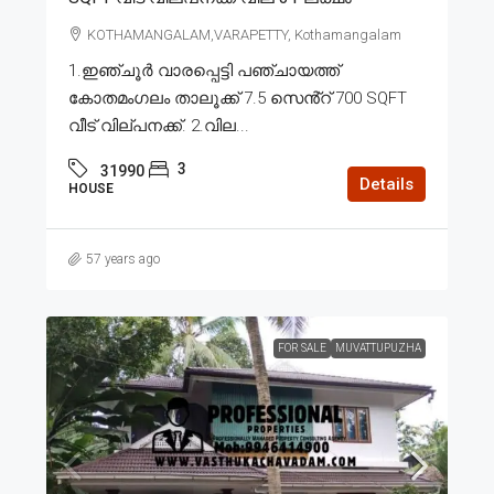
KOTHAMANGALAM,VARAPETTY, Kothamangalam
1.ഇഞ്ചൂർ വാരപ്പെട്ടി പഞ്ചായത്ത്
കോതമംഗലം താലൂക്ക് 7.5 സെൻ്റ് 700 SQFT
വീട് വില്പനക്ക്. 2.വില...
3
31990
Details
HOUSE
57 years ago
FOR SALE
MUVATTUPUZHA