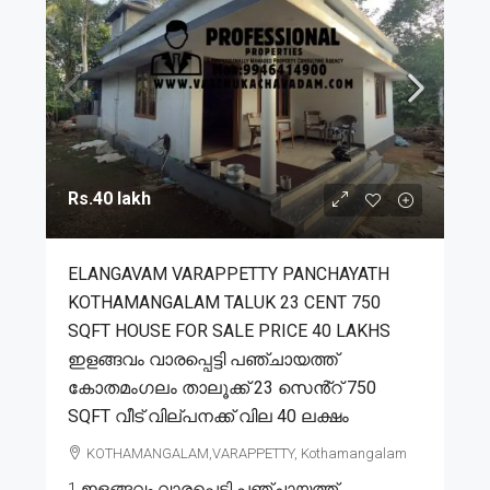
Rs.40 lakh
ELANGAVAM VARAPPETTY PANCHAYATH
KOTHAMANGALAM TALUK 23 CENT 750
SQFT HOUSE FOR SALE PRICE 40 LAKHS
ഇളങ്ങവം വാരപ്പെട്ടി പഞ്ചായത്ത്
കോതമംഗലം താലൂക്ക് 23 സെൻ്റ് 750
SQFT വീട് വില്പനക്ക് വില 40 ലക്ഷം
KOTHAMANGALAM,VARAPPETTY, Kothamangalam
1.ഇളങ്ങവം വാരപ്പെട്ടി പഞ്ചായത്ത്