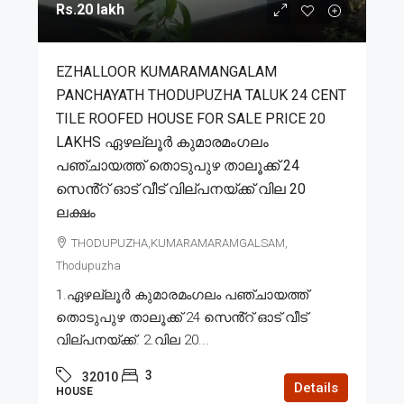
Rs.20 lakh
EZHALLOOR KUMARAMANGALAM
PANCHAYATH THODUPUZHA TALUK 24 CENT
TILE ROOFED HOUSE FOR SALE PRICE 20
LAKHS ഏഴല്ലൂർ കുമാരമംഗലം
പഞ്ചായത്ത് തൊടുപുഴ താലൂക്ക് 24
സെൻ്റ് ഓട് വീട് വില്പനയ്ക്ക് വില 20
ലക്ഷം
THODUPUZHA,KUMARAMARAMGALSAM,
Thodupuzha
1.ഏഴല്ലൂർ കുമാരമംഗലം പഞ്ചായത്ത്
തൊടുപുഴ താലൂക്ക് 24 സെൻ്റ് ഓട് വീട്
വില്പനയ്ക്ക്. 2.വില 20...
3
32010
Details
HOUSE