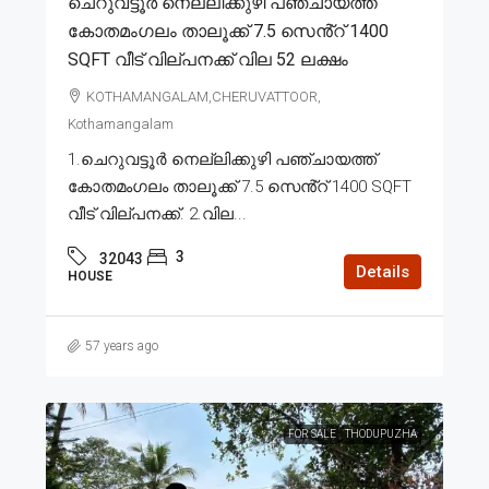
ചെറുവട്ടൂർ നെല്ലിക്കുഴി പഞ്ചായത്ത്
കോതമംഗലം താലൂക്ക് 7.5 സെൻ്റ് 1400
SQFT വീട് വില്പനക്ക് വില 52 ലക്ഷം
KOTHAMANGALAM,CHERUVATTOOR,
Kothamangalam
1.ചെറുവട്ടൂർ നെല്ലിക്കുഴി പഞ്ചായത്ത്
കോതമംഗലം താലൂക്ക് 7.5 സെൻ്റ് 1400 SQFT
വീട് വില്പനക്ക്. 2.വില...
3
32043
Details
HOUSE
57 years ago
FOR SALE
THODUPUZHA