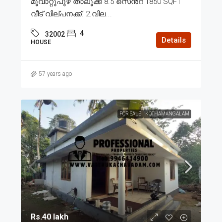
മൂവാറ്റുപുഴ താലൂക്ക് 8.5 സെൻ്റ് 1850 SQFT
വീട് വില്പനക്ക്. 2.വില...
4
32002
Details
HOUSE
57 years ago
FOR SALE
KOTHAMANGALAM
Rs.40 lakh