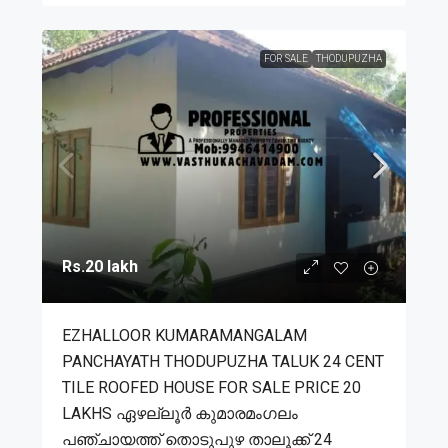
FOR SALE
THODUPUZHA
Rs.20 lakh
EZHALLOOR KUMARAMANGALAM
PANCHAYATH THODUPUZHA TALUK 24 CENT
TILE ROOFED HOUSE FOR SALE PRICE 20
LAKHS ഏഴല്ലൂർ കുമാരമംഗലം
പഞ്ചായത്ത് തൊടുപുഴ താലൂക്ക് 24