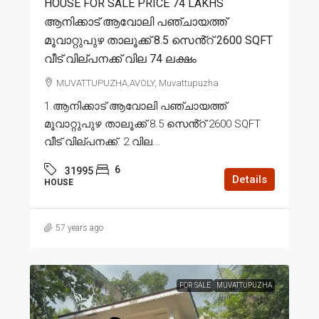
HOUSE FOR SALE PRICE 74 LAKHS
ആനിക്കാട് ആവോലി പഞ്ചായത്ത്
മൂവാറ്റുപുഴ താലൂക്ക് 8.5 സെൻ്റ് 2600 SQFT
വീട് വില്പനക്ക് വില 74 ലക്ഷം
MUVATTUPUZHA,AVOLY, Muvattupuzha
1.ആനിക്കാട് ആവോലി പഞ്ചായത്ത്
മൂവാറ്റുപുഴ താലൂക്ക് 8.5 സെൻ്റ് 2600 SQFT
വീട് വില്പനക്ക്. 2.വില...
6
31995
Details
HOUSE
57 years ago
FOR SALE
MUVATTUPUZHA