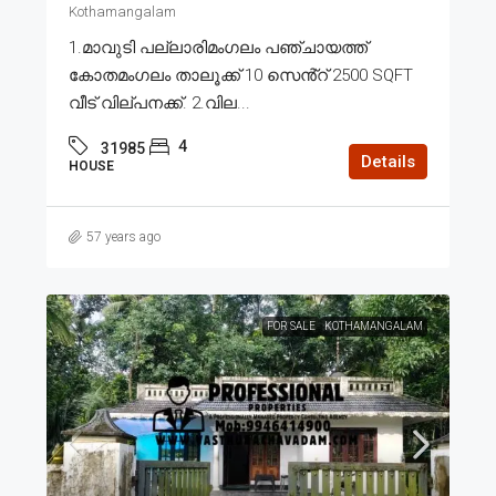
Kothamangalam
1.മാവുടി പല്ലാരിമംഗലം പഞ്ചായത്ത്
കോതമംഗലം താലൂക്ക് 10 സെൻ്റ് 2500 SQFT
വീട് വില്പനക്ക്. 2.വില...
4
31985
Details
HOUSE
57 years ago
FOR SALE
KOTHAMANGALAM