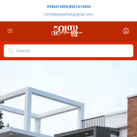
9946414900,8921414900
connetpproperties@gmail.com