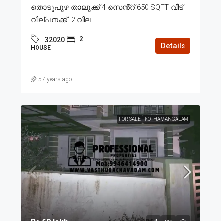
തൊടുപുഴ താലൂക്ക് 4 സെൻ്റ് 650 SQFT വീട്
വില്പനക്ക്. 2.വില...
2
32020
Details
HOUSE
57 years ago
FOR SALE
KOTHAMANGALAM