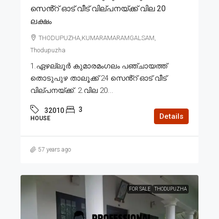
സെൻ്റ് ഓട് വീട് വില്പനയ്ക്ക് വില 20
ലക്ഷം
THODUPUZHA,KUMARAMARAMGALSAM,
Thodupuzha
1.ഏഴല്ലൂർ കുമാരമംഗലം പഞ്ചായത്ത്
തൊടുപുഴ താലൂക്ക് 24 സെൻ്റ് ഓട് വീട്
വില്പനയ്ക്ക്. 2.വില 20...
3
32010
Details
HOUSE
57 years ago
FOR SALE
THODUPUZHA