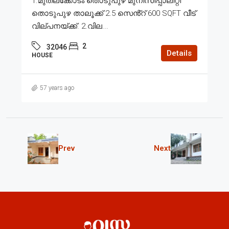
1.മുതലക്കോടം തൊടുപുഴ മുനിസിപ്പാലിറ്റി
തൊടുപുഴ താലൂക്ക് 2.5 സെൻ്റ് 600 SQFT വീട്
വില്പനയ്ക്ക്. 2.വില...
2
32046
Details
HOUSE
57 years ago
Prev
Next