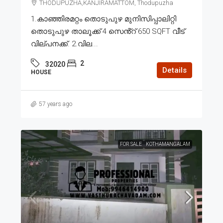
THODUPUZHA,KANJIRAMATTOM, Thodupuzha
1.കാഞ്ഞിരമറ്റം തൊടുപുഴ മുനിസിപ്പാലിറ്റി
തൊടുപുഴ താലൂക്ക് 4 സെൻ്റ് 650 SQFT വീട്
വില്പനക്ക്. 2.വില...
2
32020
Details
HOUSE
57 years ago
FOR SALE
KOTHAMANGALAM