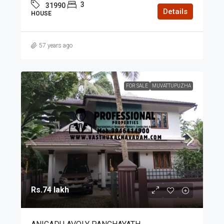
3
31990
Details
HOUSE
57 years ago
FOR SALE
MUVATTUPUZHA
Rs.74 lakh