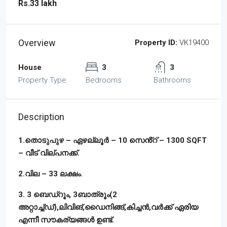
Rs.33 lakh
Overview
Property ID:
VK19400
House
3
3
Property Type
Bedrooms
Bathrooms
Description
1.തൊടുപുഴ – ഏഴല്ലൂർ – 10 സെൻ്റ് – 1300 SQFT
– വീട് വില്പനക്ക്.
2.വില – 33 ലക്ഷം.
3. 3 ബെഡ്‌റൂം, 3ബാത്രൂം(2
അറ്റാച്ച്ഡ്),ലിവിങ്,ഡൈനിങ്ങ്,കിച്ചൻ,വർക്ക് ഏരിയ
എന്നീ സൗകര്യങ്ങൾ ഉണ്ട്.