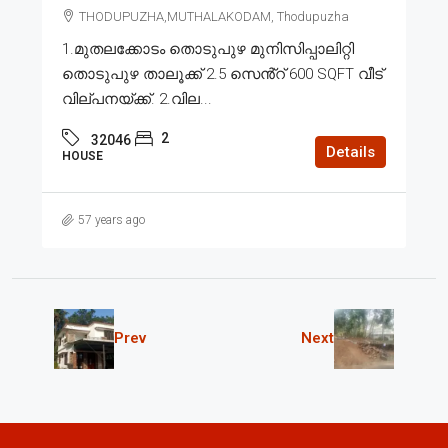
THODUPUZHA,MUTHALAKODAM, Thodupuzha
1.മുതലക്കോടം തൊടുപുഴ മുനിസിപ്പാലിറ്റി
തൊടുപുഴ താലൂക്ക് 2.5 സെൻ്റ് 600 SQFT വീട്
വില്പനയ്ക്ക്. 2.വില...
2
32046
Details
HOUSE
57 years ago
Prev
Next