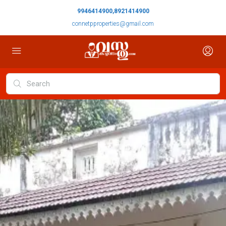
9946414900,8921414900
connetpproperties@gmail.com