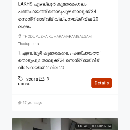
LAKHS ഏഴല്ലൂർ കുമാരമംഗലം
പഞ്ചായത്ത് തൊടുപുഴ താലൂക്ക് 24
സെൻ്റ് ഓട് വീട് വില്പനയ്ക്ക് വില 20
ലക്ഷം
THODUPUZHA,KUMARAMARAMGALSAM,
Thodupuzha
1.ഏഴല്ലൂർ കുമാരമംഗലം പഞ്ചായത്ത്
തൊടുപുഴ താലൂക്ക് 24 സെൻ്റ് ഓട് വീട്
വില്പനയ്ക്ക്. 2.വില 20...
3
32010
Details
HOUSE
57 years ago
FOR SALE
THODUPUZHA