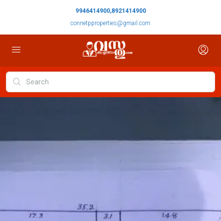
9946414900,8921414900
connetpproperties@gmail.com