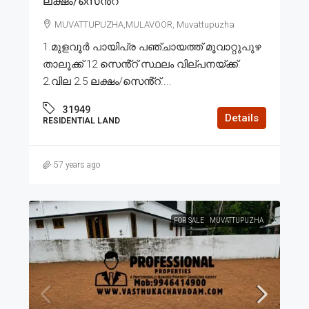
ലക്ഷം/സെൻ്റ്
MUVATTUPUZHA,MULAVOOR, Muvattupuzha
1.മുളവൂർ പായിപ്ര പഞ്ചായത്ത് മൂവാറ്റുപുഴ
താലൂക്ക് 12 സെൻ്റ് സ്ഥലം വില്പനയ്ക്ക്.
2.വില 2.5 ലക്ഷം/സെൻ്റ്....
31949
Details
RESIDENTIAL LAND
57 years ago
FOR SALE
MUVATTUPUZHA