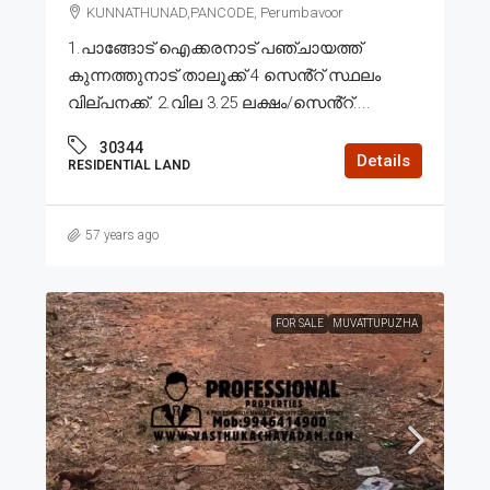
KUNNATHUNAD,PANCODE, Perumbavoor
1.പാങ്ങോട് ഐക്കരനാട് പഞ്ചായത്ത്
കുന്നത്തുനാട് താലൂക്ക് 4 സെൻ്റ് സ്ഥലം
വില്പനക്ക്. 2.വില 3.25 ലക്ഷം/സെൻ്റ്....
30344
Details
RESIDENTIAL LAND
57 years ago
FOR SALE
MUVATTUPUZHA