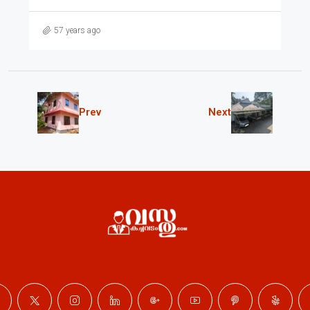
57 years ago
Prev
Next