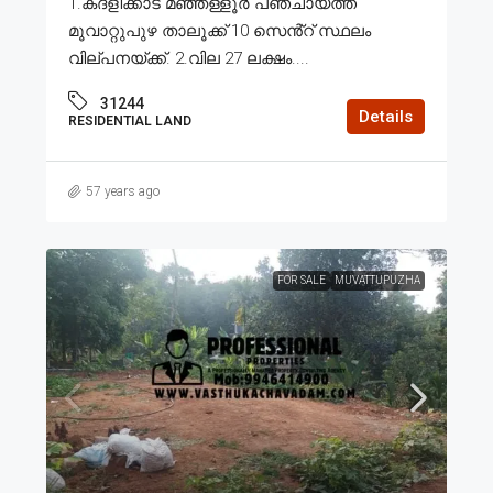
1.കദളിക്കാട് മഞ്ഞള്ളൂർ പഞ്ചായത്ത്
മൂവാറ്റുപുഴ താലൂക്ക് 10 സെൻ്റ് സ്ഥലം
വില്പനയ്ക്ക്. 2.വില 27 ലക്ഷം....
31244
Details
RESIDENTIAL LAND
57 years ago
FOR SALE
MUVATTUPUZHA