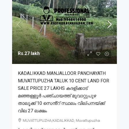
Rs.27 lakh
KADALIKKAD MANJALLOOR PANCHAYATH
MUVATTUPUZHA TALUK 10 CENT LAND FOR
SALE PRICE 27 LAKHS കദളിക്കാട്
മഞ്ഞള്ളൂർ പഞ്ചായത്ത് മൂവാറ്റുപുഴ
താലൂക്ക് 10 സെൻ്റ് സ്ഥലം വില്പനയ്ക്ക്
വില 27 ലക്ഷം
MUVATTUPUZHA,KADALIKKAD, Muvattupuzha