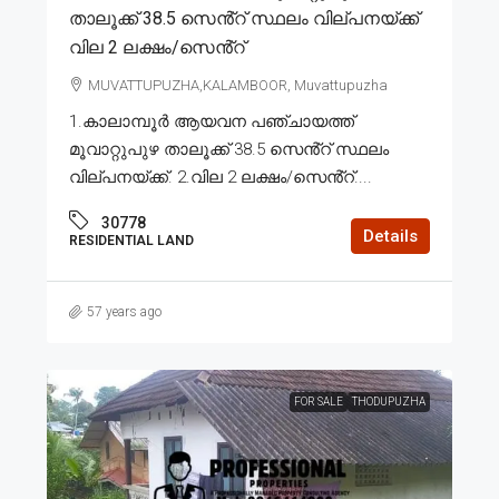
താലൂക്ക് 38.5 സെൻ്റ് സ്ഥലം വില്പനയ്ക്ക്
വില 2 ലക്ഷം/സെൻ്റ്
MUVATTUPUZHA,KALAMBOOR, Muvattupuzha
1.കാലാമ്പൂർ ആയവന പഞ്ചായത്ത്
മൂവാറ്റുപുഴ താലൂക്ക് 38.5 സെൻ്റ് സ്ഥലം
വില്പനയ്ക്ക്. 2.വില 2 ലക്ഷം/സെൻ്റ്....
30778
Details
RESIDENTIAL LAND
57 years ago
FOR SALE
THODUPUZHA