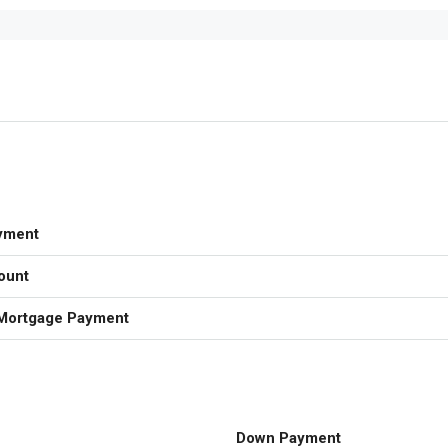
yment
ount
Mortgage Payment
Down Payment