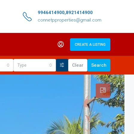
9946414900,8921414900
connetpproperties@gmail.com
CREATE A LISTING
Type
Clear
Search