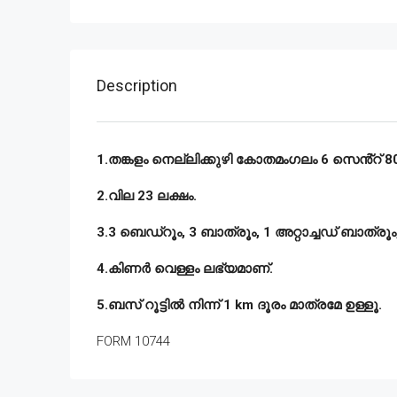
Description
1.തങ്കളം നെല്ലിക്കുഴി കോതമംഗലം 6 സെൻ്റ് 800
2.വില 23 ലക്ഷം.
3.3 ബെഡ്‌റൂം, 3 ബാത്രൂം, 1 അറ്റാച്ചഡ് ബാത്ര
4.കിണർ വെള്ളം ലഭ്യമാണ്.
5.ബസ് റൂട്ടിൽ നിന്ന് 1 km ദൂരം മാത്രമേ ഉള്ളൂ.
FORM 10744