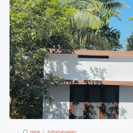
Home
Kothamangalam