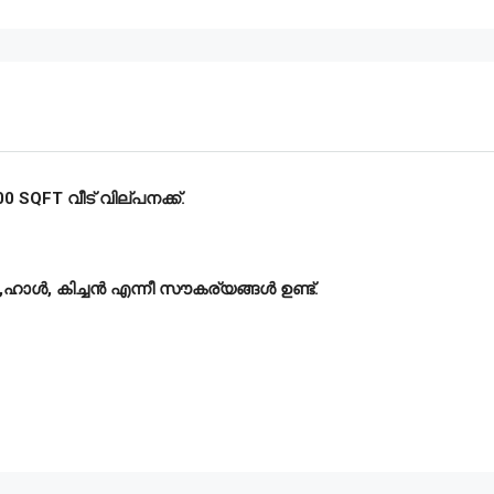
 SQFT വീട് വില്പനക്ക്.
ൂം,ഹാൾ, കിച്ചൻ എന്നീ സൗകര്യങ്ങൾ ഉണ്ട്.