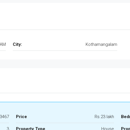
LAM
City:
Kothamangalam
3467
Price
Rs.23 lakh
Bed
3
Property Type
House
Prop