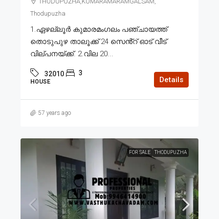
THODUPUZHA,KUMARAMARAMGALSAM,
Thodupuzha
1.ഏഴല്ലൂർ കുമാരമംഗലം പഞ്ചായത്ത്
തൊടുപുഴ താലൂക്ക് 24 സെൻ്റ് ഓട് വീട്
വില്പനയ്ക്ക്. 2.വില 20...
3
32010
Details
HOUSE
57 years ago
FOR SALE
THODUPUZHA