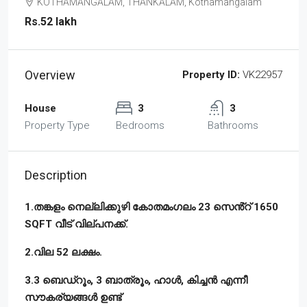
KOTHAMANGALAM, THANKALAM, Kothamangalam
Rs.52 lakh
Overview
Property ID:
VK22957
House
3
3
Property Type
Bedrooms
Bathrooms
Description
1.തങ്കളം നെല്ലിക്കുഴി കോതമംഗലം 23 സെൻ്റ് 1650
SQFT വീട് വില്പനക്ക്.
2.വില 52 ലക്ഷം.
3.3 ബെഡ്‌റൂം, 3 ബാത്രൂം, ഹാൾ, കിച്ചൻ എന്നീ
സൗകര്യങ്ങൾ ഉണ്ട്‌