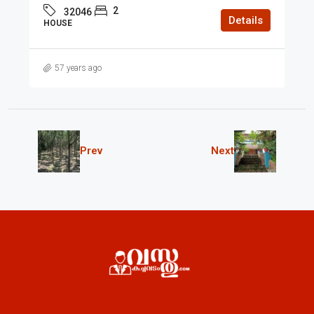
2
32046
Details
HOUSE
57 years ago
Prev
Next