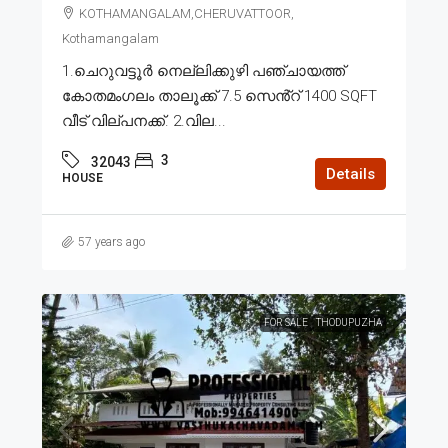
KOTHAMANGALAM,CHERUVATTOOR,
Kothamangalam
1.ചെറുവട്ടൂർ നെല്ലിക്കുഴി പഞ്ചായത്ത്
കോതമംഗലം താലൂക്ക് 7.5 സെൻ്റ് 1400 SQFT
വീട് വില്പനക്ക്. 2.വില...
3
32043
Details
HOUSE
57 years ago
FOR SALE
THODUPUZHA