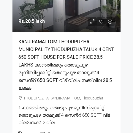
Rs.28.5 lakh
KANJIRAMATTOM THODUPUZHA
MUNICIPALITY THODUPUZHA TALUK 4 CENT
650 SQFT HOUSE FOR SALE PRICE 28.5
LAKHS കാഞ്ഞിരമറ്റം തൊടുപുഴ
മുനിസിപ്പാലിറ്റി തൊടുപുഴ താലൂക്ക് 4
സെൻ്റ് 650 SQFT വീട് വില്പനക്ക് വില 28.5
ലക്ഷം
THODUPUZHA,KANJIRAMATTOM, Thodupuzha
1.കാഞ്ഞിരമറ്റം തൊടുപുഴ മുനിസിപ്പാലിറ്റി
തൊടുപുഴ താലൂക്ക് 4 സെൻ്റ് 650 SQFT വീട്
വില്പനക്ക്. 2.വില...