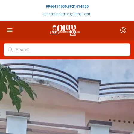
9946414900,8921414900
connetpproperties@gmail.com