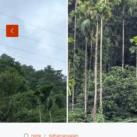
Home
Kothamangalam