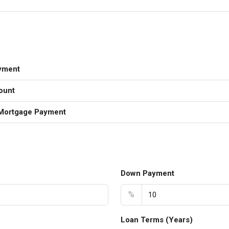
yment
ount
Mortgage Payment
Down Payment
%
Loan Terms (Years)