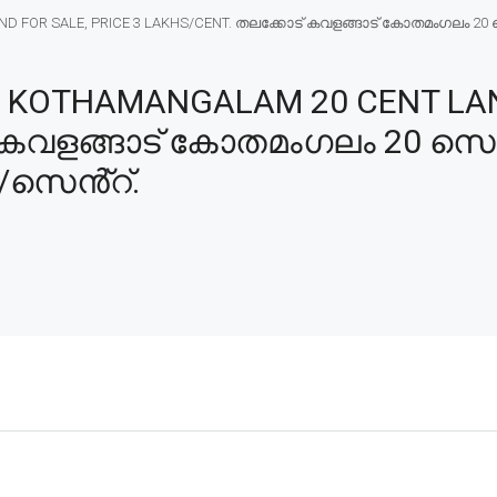
FOR SALE, PRICE 3 LAKHS/CENT. തലക്കോട് കവളങ്ങാട് കോതമംഗലം 20 സെൻ
KOTHAMANGALAM 20 CENT LAND
് കവളങ്ങാട് കോതമംഗലം 20 സെൻ
ം/സെൻ്റ്.