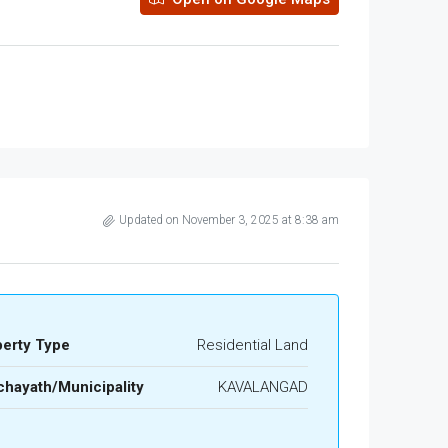
Updated on November 3, 2025 at 8:38 am
perty Type
Residential Land
hayath/Municipality
KAVALANGAD