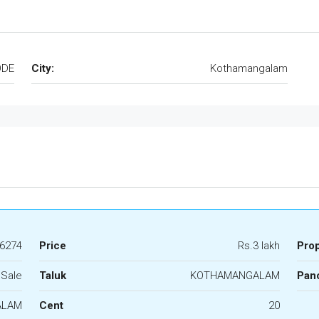
ODE
City:
Kothamangalam
6274
Price
Rs.3 lakh
Pro
 Sale
Taluk
KOTHAMANGALAM
Panc
ALAM
Cent
20