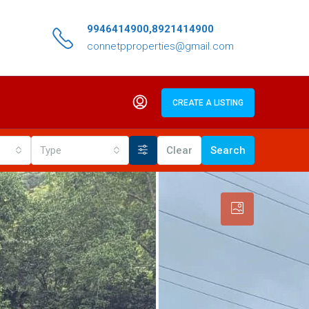
9946414900,8921414900
connetpproperties@gmail.com
CREATE A LISTING
Type
Clear
Search