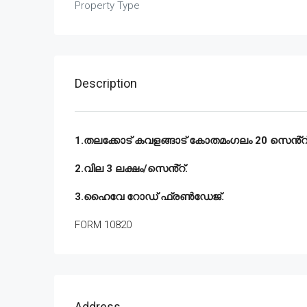
Property Type
Description
1.തലക്കോട് കവളങ്ങാട് കോതമംഗലം 20 സെൻ്റ് 
2.വില 3 ലക്ഷം/സെൻ്റ്.
3.ഹൈവേ റോഡ് ഫ്രൺഡേജ്.
FORM 10820
Address