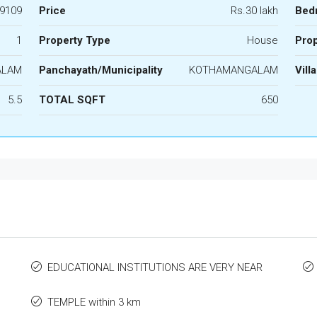
9109
Price
Rs.30 lakh
Bed
1
Property Type
House
Prop
ALAM
Panchayath/Municipality
KOTHAMANGALAM
Vill
5.5
TOTAL SQFT
650
EDUCATIONAL INSTITUTIONS ARE VERY NEAR
TEMPLE within 3 km