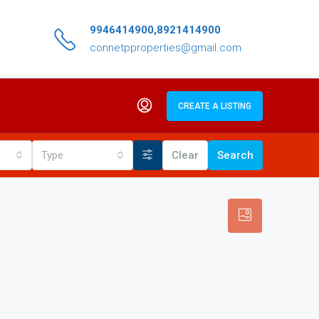
9946414900,8921414900
connetpproperties@gmail.com
CREATE A LISTING
Type
Clear
Search