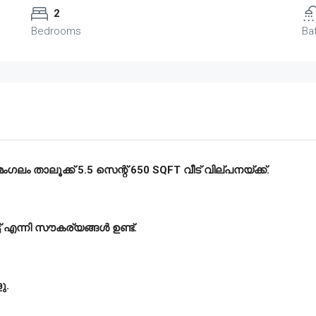
2
Bedrooms
Ba
ംഗലം
താലൂക്ക്
5.5
സെന്റ്
650 SQFT
വീട്
വില്പനയ്ക്ക്
.
്ട് എന്നി സൗകര്യങ്ങൾ ഉണ്ട്.
ളു
.