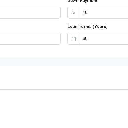
Down Payment
%
Loan Terms (Years)