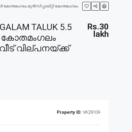
ലൂർ കോതമംഗലം മുൻസിപ്പാലിറ്റി കോതമംഗലം
ALAM TALUK 5.5
Rs.30
lakh
ലൂർ കോതമംഗലം
ീട് വില്പനയ്ക്ക്
Property ID:
VK29109