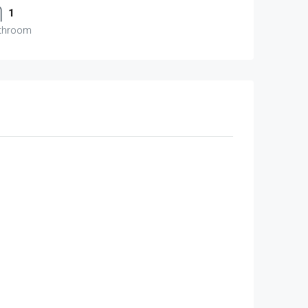
1
throom