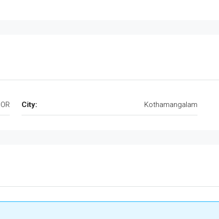
OOR
City:
Kothamangalam