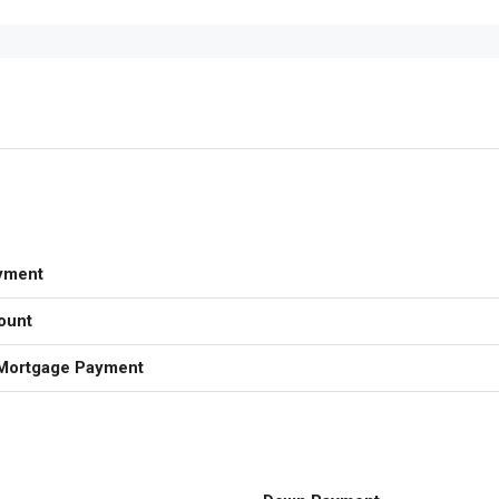
yment
ount
Mortgage Payment