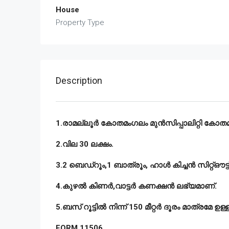
House
Property Type
Description
1.
രാമല്ലൂർ
കോതമംഗലം
മുൻസിപ്പാലിറ്റി
കോതമ
2.
വില
30
ലക്ഷം
.
3.2
ബെഡ്‌റൂം
,1
ബാത്രൂം
,
ഹാൾ
കിച്ചൻ
സിറ്റ്ഔട
4.
കുഴൽ
കിണർ
,
വാട്ടർ
കണക്ഷൻ
ലഭ്യമാണ്
.
5.
ബസ്
റൂട്ടിൽ
നിന്ന്
150
മീറ്റർ
ദൂരം
മാത്രമേ
ഉള്
FORM 11506