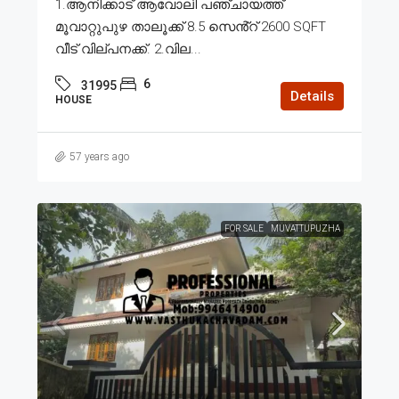
1.ആനിക്കാട് ആവോലി പഞ്ചായത്ത്
മൂവാറ്റുപുഴ താലൂക്ക് 8.5 സെൻ്റ് 2600 SQFT
വീട് വില്പനക്ക്. 2.വില...
6
31995
Details
HOUSE
57 years ago
FOR SALE
MUVATTUPUZHA