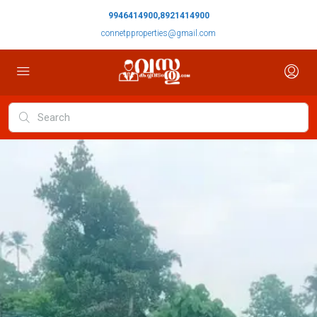
9946414900,8921414900
connetpproperties@gmail.com