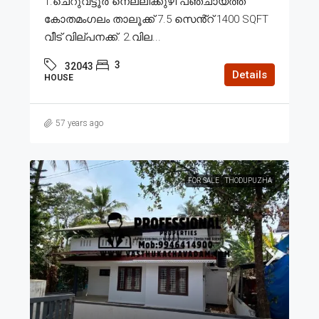
1.ചെറുവട്ടൂർ നെല്ലിക്കുഴി പഞ്ചായത്ത്
കോതമംഗലം താലൂക്ക് 7.5 സെൻ്റ് 1400 SQFT
വീട് വില്പനക്ക്. 2.വില...
3
32043
Details
HOUSE
57 years ago
FOR SALE
THODUPUZHA