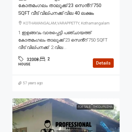
കോതമംഗലം താലൂക്ക് 23 സെൻ്റ് 750
SQFT വീട് വില്പനക്ക് വില 40 ലക്ഷം
KOTHAMANGALAM,VARAPPETTY, Kothamangalam
1.ഇളങ്ങവം വാരപ്പെട്ടി പഞ്ചായത്ത്
കോതമംഗലം താലൂക്ക് 23 സെൻ്റ് 750 SQFT
വീട് വില്പനക്ക്. 2.വില...
2
32008
Details
HOUSE
57 years ago
FOR SALE
THODUPUZHA