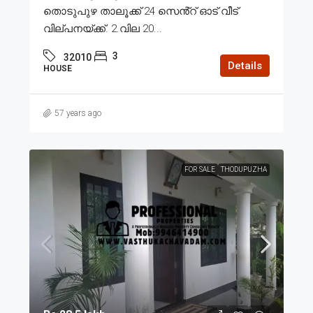
തൊടുപുഴ താലൂക്ക് 24 സെൻ്റ് ഓട് വീട്
വില്പനയ്ക്ക്. 2.വില 20...
3
32010
Details
HOUSE
57 years ago
FOR SALE
THODUPUZHA