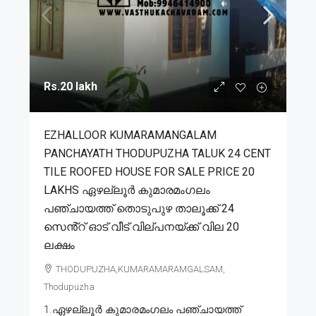
Rs.20 lakh
EZHALLOOR KUMARAMANGALAM
PANCHAYATH THODUPUZHA TALUK 24 CENT
TILE ROOFED HOUSE FOR SALE PRICE 20
LAKHS ഏഴല്ലൂർ കുമാരമംഗലം
പഞ്ചായത്ത് തൊടുപുഴ താലൂക്ക് 24
സെൻ്റ് ഓട് വീട് വില്പനയ്ക്ക് വില 20
ലക്ഷം
THODUPUZHA,KUMARAMARAMGALSAM,
Thodupuzha
1.ഏഴല്ലൂർ കുമാരമംഗലം പഞ്ചായത്ത്