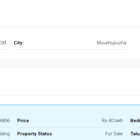
TOM
City:
Muvattupuzha
4856
Price
Rs.40 lakh
Bed
lding
Property Status
For Sale
Talu