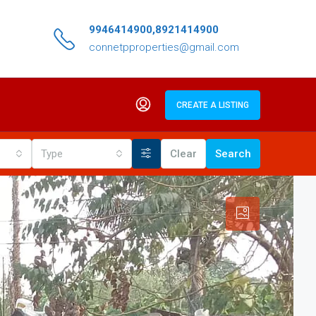
9946414900,8921414900
connetpproperties@gmail.com
CREATE A LISTING
Type
Clear
Search