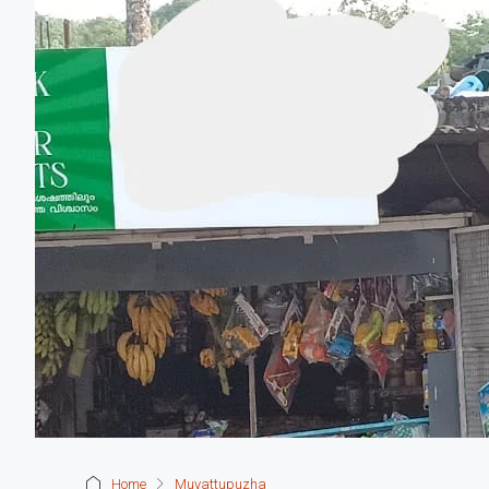
Home
Muvattupuzha