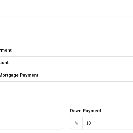
yment
ount
Mortgage Payment
Down Payment
%