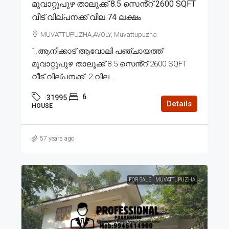
മൂവാറ്റുപുഴ താലൂക്ക് 8.5 സെൻ്റ് 2600 SQFT
വീട് വില്പനക്ക് വില 74 ലക്ഷം
MUVATTUPUZHA,AVOLY, Muvattupuzha
1.ആനിക്കാട് ആവോലി പഞ്ചായത്ത്
മൂവാറ്റുപുഴ താലൂക്ക് 8.5 സെൻ്റ് 2600 SQFT
വീട് വില്പനക്ക്. 2.വില...
6
31995
Details
HOUSE
57 years ago
FOR SALE
MUVATTUPUZHA