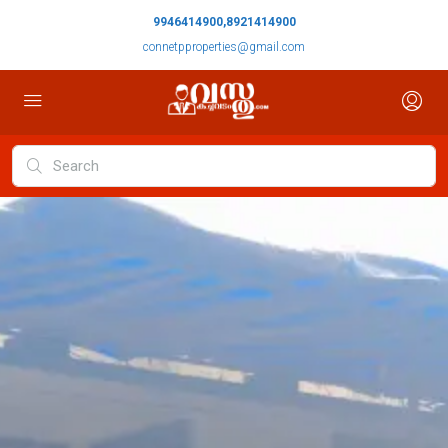
9946414900,8921414900
connetpproperties@gmail.com