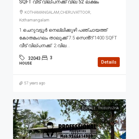
SQFT വീട് വില്പനക്ക് വില 52 ലക്ഷം
KOTHAMANGALAM,CHERUVATTOOR,
Kothamangalam
1.ചെറുവട്ടൂർ നെല്ലിക്കുഴി പഞ്ചായത്ത്
കോതമംഗലം താലൂക്ക് 7.5 സെൻ്റ് 1400 SQFT
വീട് വില്പനക്ക്. 2.വില...
3
32043
Details
HOUSE
57 years ago
FOR SALE
THODUPUZHA