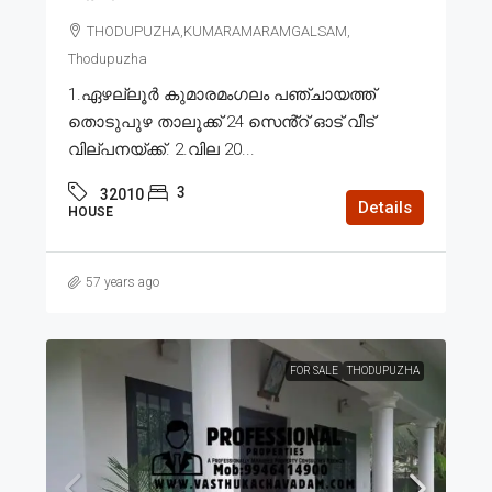
THODUPUZHA,KUMARAMARAMGALSAM,
Thodupuzha
1.ഏഴല്ലൂർ കുമാരമംഗലം പഞ്ചായത്ത്
തൊടുപുഴ താലൂക്ക് 24 സെൻ്റ് ഓട് വീട്
വില്പനയ്ക്ക്. 2.വില 20...
3
32010
Details
HOUSE
57 years ago
FOR SALE
THODUPUZHA