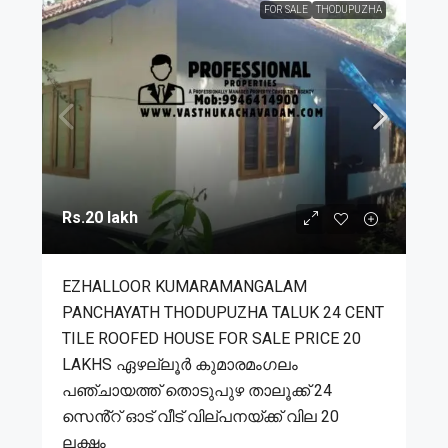
FOR SALE
THODUPUZHA
Rs.20 lakh
EZHALLOOR KUMARAMANGALAM
PANCHAYATH THODUPUZHA TALUK 24 CENT
TILE ROOFED HOUSE FOR SALE PRICE 20
LAKHS ഏഴല്ലൂർ കുമാരമംഗലം
പഞ്ചായത്ത് തൊടുപുഴ താലൂക്ക് 24
സെൻ്റ് ഓട് വീട് വില്പനയ്ക്ക് വില 20
ലക്ഷം