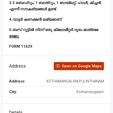
3.3 ബെഡ്റൂം, 1 ബാത്റൂം, 1 ടോയ്ലറ്റ്, ഹാൾ, കിച്ചൻ
എന്നീ സൗകര്യങ്ങൾ ഉണ്ട്.
4.വാട്ടർ കണക്ഷൻ ലഭ്യമാണ്.
5.ബസ് റൂട്ടിൽ നിന്ന് ഒരു കിലോമീറ്റർ ദൂരം മാത്രമേ
ഉള്ളൂ.
FORM 11629
Address
Open on Google Maps
Address:
KOTHAMANGALAM,PULINTHANAM
City:
Kothamangalam
Details