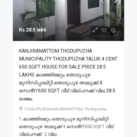
Rs.28.5 lakh
KANJIRAMATTOM THODUPUZHA
MUNICIPALITY THODUPUZHA TALUK 4 CENT
650 SQFT HOUSE FOR SALE PRICE 28.5
LAKHS കാഞ്ഞിരമറ്റം തൊടുപുഴ
മുനിസിപ്പാലിറ്റി തൊടുപുഴ താലൂക്ക് 4
സെൻ്റ് 650 SQFT വീട് വില്പനക്ക് വില 28.5
ലക്ഷം
THODUPUZHA,KANJIRAMATTOM, Thodupuzha
1.കാഞ്ഞിരമറ്റം തൊടുപുഴ മുനിസിപ്പാലിറ്റി
തൊടുപുഴ താലൂക്ക് 4 സെൻ്റ് 650 SQFT വീട്
വില്പനക്ക്. 2.വില...