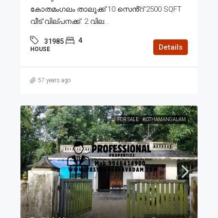
കോതമംഗലം താലൂക്ക് 10 സെൻ്റ് 2500 SQFT
വീട് വില്പനക്ക്. 2.വില...
4
31985
Details
HOUSE
57 years ago
FOR SALE
KOTHAMANGALAM