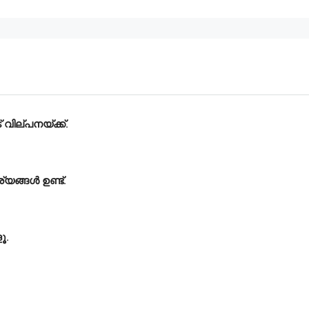
 വില്പനയ്ക്ക്.
യങ്ങൾ ഉണ്ട്‌.
ൂ.