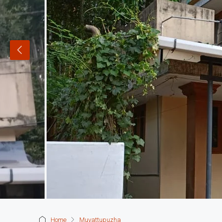
Home
Muvattupuzha