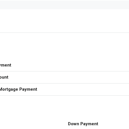
yment
ount
Mortgage Payment
Down Payment