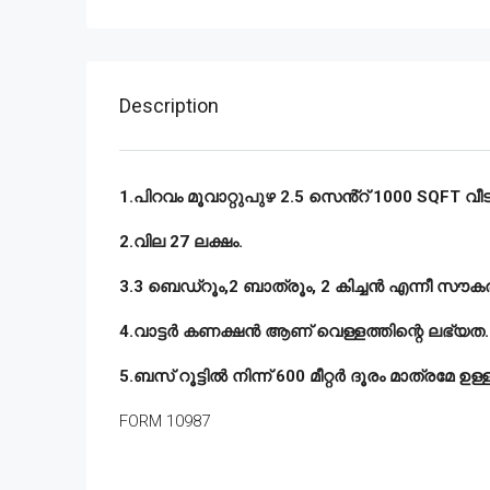
Description
1.പിറവം മൂവാറ്റുപുഴ 2.5 സെൻ്റ് 1000 SQFT വീട്
2.വില 27 ലക്ഷം.
3.3 ബെഡ്‌റൂം,2 ബാത്രൂം, 2 കിച്ചൻ എന്നീ സൗകര്
4.വാട്ടർ കണക്ഷൻ ആണ് വെള്ളത്തിന്റെ ലഭ്യത.
5.ബസ് റൂട്ടിൽ നിന്ന് 600 മീറ്റർ ദൂരം മാത്രമേ ഉള്ള
FORM 10987