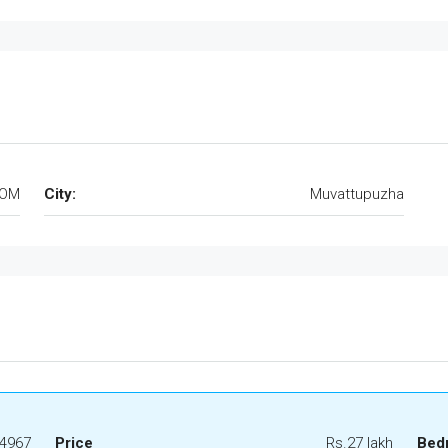
VOM
City:
Muvattupuzha
4967
Price
Rs.27 lakh
Bed