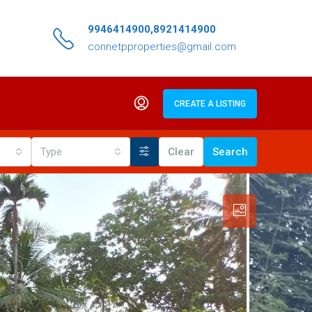
9946414900,8921414900
connetpproperties@gmail.com
CREATE A LISTING
Type
Clear
Search