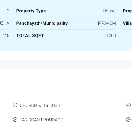
2
Property Type
House
Prop
UZHA
Panchayath/Municipality
PIRAVOM
Vill
2.5
TOTAL SQFT
1000
CHURCH within 3 km
TAR ROAD FRONDAGE