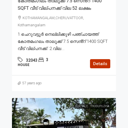
കോതമംഗലം താലൂക്ക് 7.5 സെൻ്റ് 1400
SQFT വീട് വില്പനക്ക് വില 52 ലക്ഷം
KOTHAMANGALAM,CHERUVATTOOR,
Kothamangalam
1.ചെറുവട്ടൂർ നെല്ലിക്കുഴി പഞ്ചായത്ത്
കോതമംഗലം താലൂക്ക് 7.5 സെൻ്റ് 1400 SQFT
വീട് വില്പനക്ക്. 2.വില...
3
32043
Details
HOUSE
57 years ago
FOR SALE
THODUPUZHA