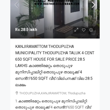
Rs.28.5 lakh
KANJIRAMATTOM THODUPUZHA
MUNICIPALITY THODUPUZHA TALUK 4 CENT
650 SQFT HOUSE FOR SALE PRICE 28.5
LAKHS കാഞ്ഞിരമറ്റം തൊടുപുഴ
മുനിസിപ്പാലിറ്റി തൊടുപുഴ താലൂക്ക് 4
സെൻ്റ് 650 SQFT വീട് വില്പനക്ക് വില 28.5
ലക്ഷം
THODUPUZHA,KANJIRAMATTOM, Thodupuzha
1.കാഞ്ഞിരമറ്റം തൊടുപുഴ മുനിസിപ്പാലിറ്റി
തൊടുപുഴ താലൂക്ക് 4 സെൻ്റ് 650 SQFT വീട്