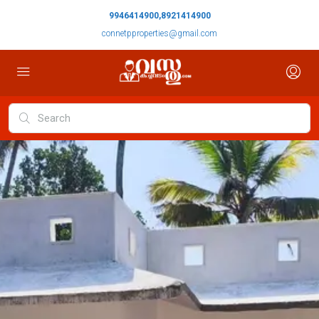
9946414900,8921414900
connetpproperties@gmail.com