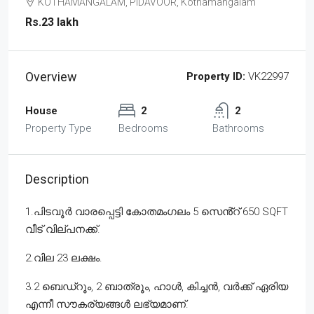
KOTHAMANGALAM, PIDAVOOR, Kothamangalam
Rs.23 lakh
Overview
Property ID:
VK22997
House
2
2
Property Type
Bedrooms
Bathrooms
Description
1.പിടവൂർ വാരപ്പെട്ടി കോതമംഗലം 5 സെൻ്റ് 650 SQFT
വീട് വില്പനക്ക്.
2.വില 23 ലക്ഷം.
3.2 ബെഡ്‌റൂം, 2 ബാത്രൂം, ഹാൾ, കിച്ചൻ, വർക്ക്‌ ഏരിയ
എന്നീ സൗകര്യങ്ങൾ ലഭ്യമാണ്.