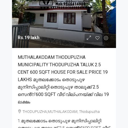
Rs.19 lakh
MUTHALAKODAM THODUPUZHA
MUNICIPALITY THODUPUZHA TALUK 2.5
CENT 600 SQFT HOUSE FOR SALE PRICE 19
LAKHS മുതലക്കോടം തൊടുപുഴ
മുനിസിപ്പാലിറ്റി തൊടുപുഴ താലൂക്ക് 2.5
സെൻ്റ് 600 SQFT വീട് വില്പനയ്ക്ക് വില 19
ലക്ഷം
THODUPUZHA,MUTHALAKODAM, Thodupuzha
1.മുതലക്കോടം തൊടുപുഴ മുനിസിപ്പാലിറ്റി
തൊടുപുഴ താലൂക്ക് 2.5 സെൻ്റ് 600 SQFT വീട്