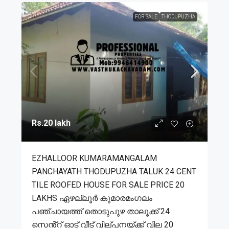
FOR SALE
THODUPUZHA
Rs.20 lakh
EZHALLOOR KUMARAMANGALAM
PANCHAYATH THODUPUZHA TALUK 24 CENT
TILE ROOFED HOUSE FOR SALE PRICE 20
LAKHS ഏഴല്ലൂർ കുമാരമംഗലം
പഞ്ചായത്ത് തൊടുപുഴ താലൂക്ക് 24
സെൻ്റ് ഓട് വീട് വില്പനയ്ക്ക് വില 20