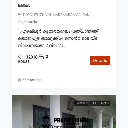
ലക്ഷം
THODUPUZHA,KUMARAMARAMGALSAM,
Thodupuzha
1.ഏഴല്ലൂർ കുമാരമംഗലം പഞ്ചായത്ത്
തൊടുപുഴ താലൂക്ക് 24 സെൻ്റ് ഓട് വീട്
വില്പനയ്ക്ക്. 2.വില 20...
3
32010
Details
HOUSE
57 years ago
FOR SALE
THODUPUZHA