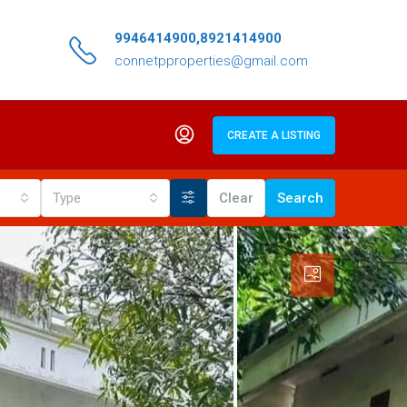
9946414900,8921414900
connetpproperties@gmail.com
CREATE A LISTING
Type
Clear
Search