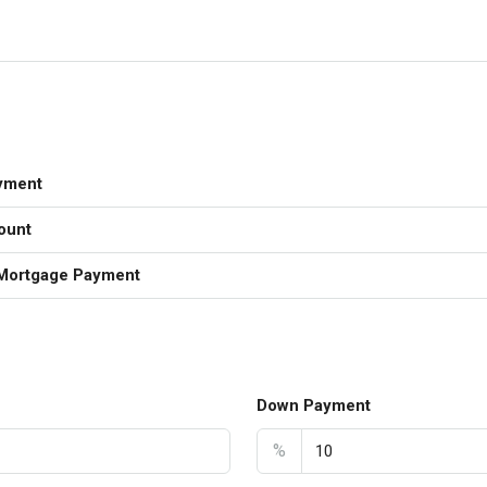
yment
ount
Mortgage Payment
Down Payment
%