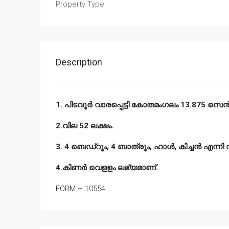
Property Type
Description
1. പിടവൂർ വാരപ്പെട്ടി കോതമംഗലം 13.875 സെൻ്റ്
2.വില 52 ലക്ഷം.
3. 4 ബെഡ്‌റൂം, 4 ബാത്രൂം, ഹാൾ, കിച്ചൻ എന്നി
4.കിണർ വെളളം ലഭ്യമാണ്.
FORM – 10554