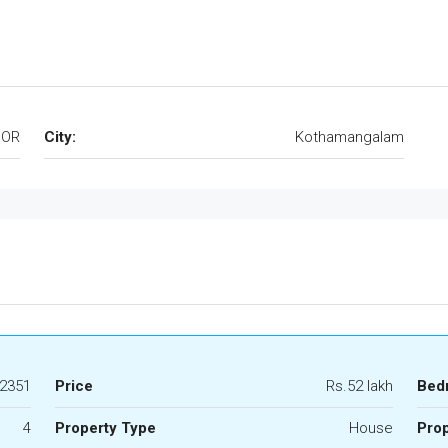
OOR
City:
Kothamangalam
2351
Price
Rs.52 lakh
Bed
4
Property Type
House
Prop