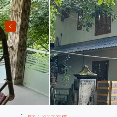
Home
Kothamangalam