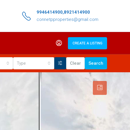
9946414900,8921414900
connetpproperties@gmail.com
CREATE A LISTING
Type
Clear
Search