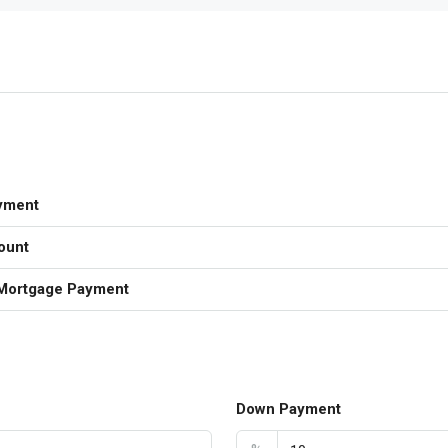
yment
ount
Mortgage Payment
Down Payment