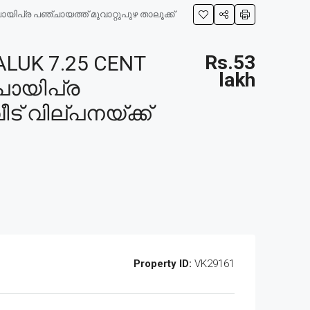
ായിപ്ര പഞ്ചായത്ത് മുവാറ്റുപുഴ താലൂക്ക്
LUK 7.25 CENT
Rs.53
lakh
 പായിപ്ര
ീട് വില്പനയ്ക്ക്
Property ID:
VK29161