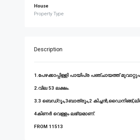
House
Property Type
Description
1.
പേഴക്കാപ്പിള്ളി
പായിപ്ര
പഞ്ചായത്ത്
മുവാറ്റു
2.
വില
53
ലക്ഷം
.
3.3
ബെഡ്‌റൂം
,3
ബാത്രൂം
,2
കിച്ചൻ
,
ഡൈനിങ്ങ്
,
ലി
4
കിണർ
വെള്ളം
ലഭ്യമാണ്
.
FROM 11513