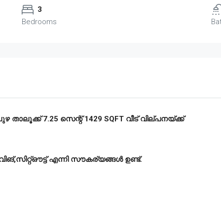
3
Bedrooms
Ba
പുഴ
താലൂക്ക്
7.25
സെന്റ്
1429 SQFT
വീട്
വില്പനയ്ക്ക്
വിങ്
,
സിറ്റ്ഔട്ട്
എന്നി
സൗകര്യങ്ങൾ
ഉണ്ട്
.