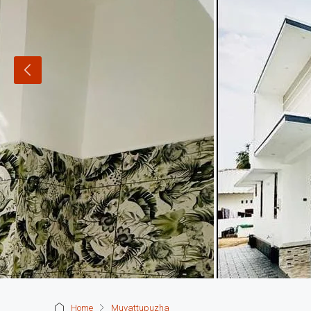
Home
Muvattupuzha