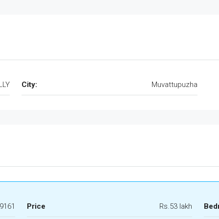
LLY
City:
Muvattupuzha
9161
Price
Rs.53 lakh
Bed