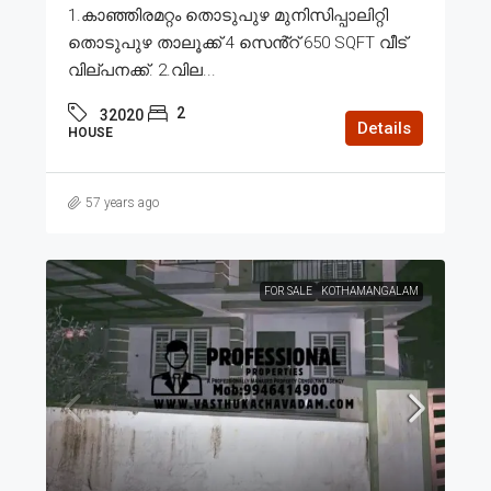
1.കാഞ്ഞിരമറ്റം തൊടുപുഴ മുനിസിപ്പാലിറ്റി
തൊടുപുഴ താലൂക്ക് 4 സെൻ്റ് 650 SQFT വീട്
വില്പനക്ക്. 2.വില...
2
32020
Details
HOUSE
57 years ago
FOR SALE
KOTHAMANGALAM