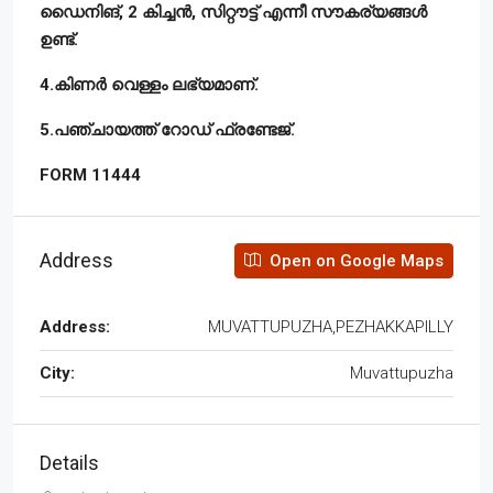
ഡൈനിങ്, 2 കിച്ചൻ, സിറ്റൗട്ട് എന്നീ സൗകര്യങ്ങൾ
ഉണ്ട്.
4.കിണർ വെള്ളം ലഭ്യമാണ്.
5.പഞ്ചായത്ത് റോഡ് ഫ്രണ്ടേജ്.
FORM 11444
Address
Open on Google Maps
Address:
MUVATTUPUZHA,PEZHAKKAPILLY
City:
Muvattupuzha
Details