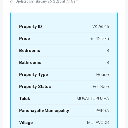
Updated on February 26, 2026 at 7:46 am
Property ID
VK28546
Price
Rs.42 lakh
Bedrooms
3
Bathrooms
3
Property Type
House
Property Status
For Sale
Taluk
MUVATTUPUZHA
Panchayath/Municipality
PAIPRA
Village
MULAVOOR