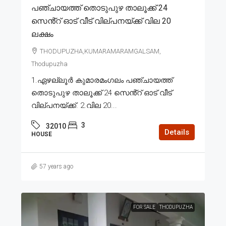
പഞ്ചായത്ത് തൊടുപുഴ താലൂക്ക് 24
സെൻ്റ് ഓട് വീട് വില്പനയ്ക്ക് വില 20
ലക്ഷം
THODUPUZHA,KUMARAMARAMGALSAM,
Thodupuzha
1.ഏഴല്ലൂർ കുമാരമംഗലം പഞ്ചായത്ത്
തൊടുപുഴ താലൂക്ക് 24 സെൻ്റ് ഓട് വീട്
വില്പനയ്ക്ക്. 2.വില 20...
3
32010
Details
HOUSE
57 years ago
FOR SALE
THODUPUZHA