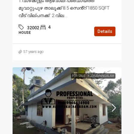
1.വാഴക്കുളം ആവോലി പഞ്ചായത്ത്
മൂവാറ്റുപുഴ താലൂക്ക് 8.5 സെൻ്റ് 1850 SQFT
വീട് വില്പനക്ക്. 2.വില...
4
32002
Details
HOUSE
57 years ago
FOR SALE
KOTHAMANGALAM