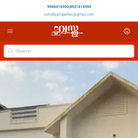
9946414900,8921414900
connetpproperties@gmail.com