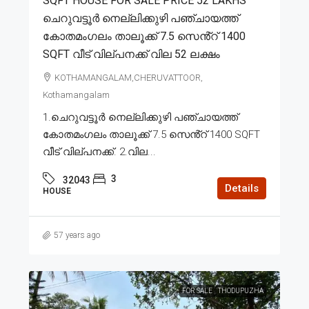
SQFT HOUSE FOR SALE PRICE 52 LAKHS
ചെറുവട്ടൂർ നെല്ലിക്കുഴി പഞ്ചായത്ത്
കോതമംഗലം താലൂക്ക് 7.5 സെൻ്റ് 1400
SQFT വീട് വില്പനക്ക് വില 52 ലക്ഷം
KOTHAMANGALAM,CHERUVATTOOR,
Kothamangalam
1.ചെറുവട്ടൂർ നെല്ലിക്കുഴി പഞ്ചായത്ത്
കോതമംഗലം താലൂക്ക് 7.5 സെൻ്റ് 1400 SQFT
വീട് വില്പനക്ക്. 2.വില...
3
32043
Details
HOUSE
57 years ago
FOR SALE
THODUPUZHA