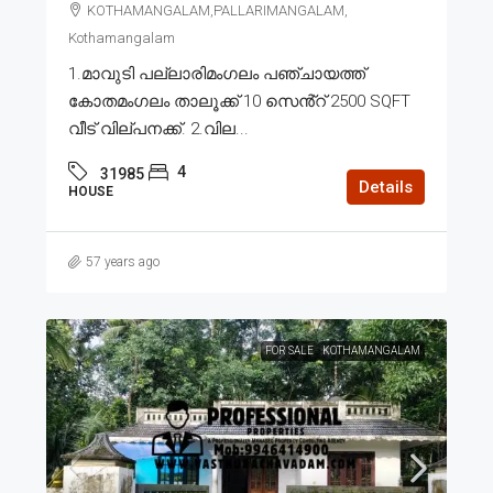
KOTHAMANGALAM,PALLARIMANGALAM,
Kothamangalam
1.മാവുടി പല്ലാരിമംഗലം പഞ്ചായത്ത്
കോതമംഗലം താലൂക്ക് 10 സെൻ്റ് 2500 SQFT
വീട് വില്പനക്ക്. 2.വില...
4
31985
Details
HOUSE
57 years ago
FOR SALE
KOTHAMANGALAM