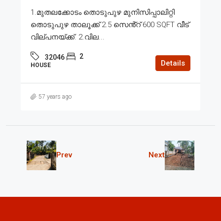
1.മുതലക്കോടം തൊടുപുഴ മുനിസിപ്പാലിറ്റി
തൊടുപുഴ താലൂക്ക് 2.5 സെൻ്റ് 600 SQFT വീട്
വില്പനയ്ക്ക്. 2.വില...
2
32046
Details
HOUSE
57 years ago
Prev
Next