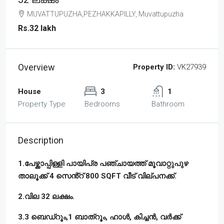
MUVATTUPUZHA,PEZHAKKAPILLY, Muvattupuzha
Rs.32 lakh
Overview
Property ID:
VK27939
House
3
1
Property Type
Bedrooms
Bathroom
Description
1.പേഴ്ക്കാപ്പിള്ളി പായിപ്ര പഞ്ചായത്ത് മൂവാറ്റുപുഴ
താലൂക്ക് 4 സെൻ്റ് 800 SQFT വീട് വില്പനക്ക്.
2.വില 32 ലക്ഷം.
3.3 ബെഡ്റൂം,1 ബാത്റൂം, ഹാൾ, കിച്ചൻ, വർക്ക്