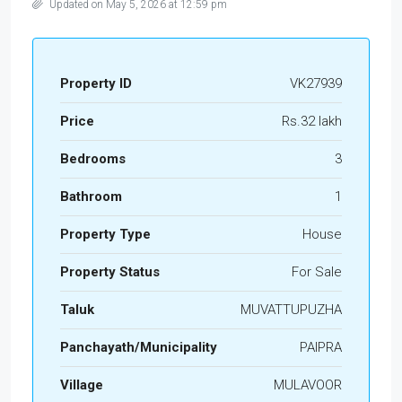
Updated on May 5, 2026 at 12:59 pm
Property ID
VK27939
Price
Rs.32 lakh
Bedrooms
3
Bathroom
1
Property Type
House
Property Status
For Sale
Taluk
MUVATTUPUZHA
Panchayath/Municipality
PAIPRA
Village
MULAVOOR