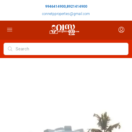
9946414900,8921414900
connetpproperties@gmail.com