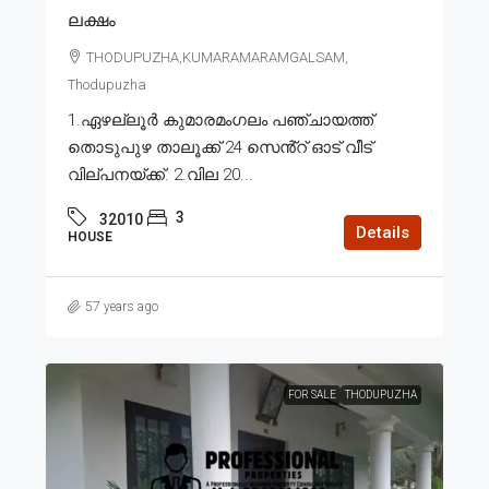
ലക്ഷം
THODUPUZHA,KUMARAMARAMGALSAM,
Thodupuzha
1.ഏഴല്ലൂർ കുമാരമംഗലം പഞ്ചായത്ത്
തൊടുപുഴ താലൂക്ക് 24 സെൻ്റ് ഓട് വീട്
വില്പനയ്ക്ക്. 2.വില 20...
3
32010
Details
HOUSE
57 years ago
FOR SALE
THODUPUZHA