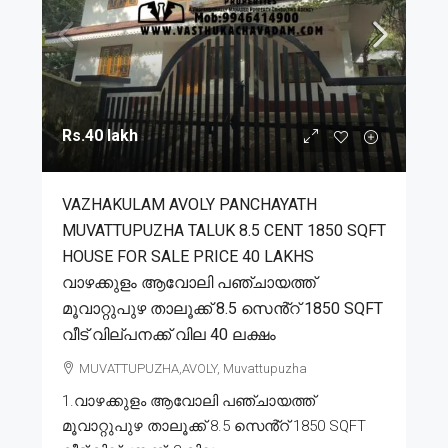
Rs.40 lakh
VAZHAKULAM AVOLY PANCHAYATH
MUVATTUPUZHA TALUK 8.5 CENT 1850 SQFT
HOUSE FOR SALE PRICE 40 LAKHS
വാഴക്കുളം ആവോലി പഞ്ചായത്ത്
മൂവാറ്റുപുഴ താലൂക്ക് 8.5 സെൻ്റ് 1850 SQFT
വീട് വില്പനക്ക് വില 40 ലക്ഷം
MUVATTUPUZHA,AVOLY, Muvattupuzha
1.വാഴക്കുളം ആവോലി പഞ്ചായത്ത്
മൂവാറ്റുപുഴ താലൂക്ക് 8.5 സെൻ്റ് 1850 SQFT