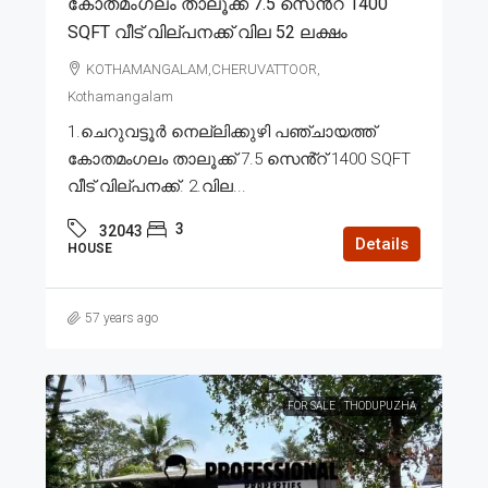
കോതമംഗലം താലൂക്ക് 7.5 സെൻ്റ് 1400
SQFT വീട് വില്പനക്ക് വില 52 ലക്ഷം
KOTHAMANGALAM,CHERUVATTOOR,
Kothamangalam
1.ചെറുവട്ടൂർ നെല്ലിക്കുഴി പഞ്ചായത്ത്
കോതമംഗലം താലൂക്ക് 7.5 സെൻ്റ് 1400 SQFT
വീട് വില്പനക്ക്. 2.വില...
3
32043
Details
HOUSE
57 years ago
FOR SALE
THODUPUZHA