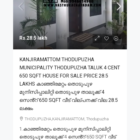
Rs.28.5 lakh
KANJIRAMATTOM THODUPUZHA
MUNICIPALITY THODUPUZHA TALUK 4 CENT
650 SQFT HOUSE FOR SALE PRICE 28.5
LAKHS കാഞ്ഞിരമറ്റം തൊടുപുഴ
മുനിസിപ്പാലിറ്റി തൊടുപുഴ താലൂക്ക് 4
സെൻ്റ് 650 SQFT വീട് വില്പനക്ക് വില 28.5
ലക്ഷം
THODUPUZHA,KANJIRAMATTOM, Thodupuzha
1.കാഞ്ഞിരമറ്റം തൊടുപുഴ മുനിസിപ്പാലിറ്റി
തൊടുപുഴ താലൂക്ക് 4 സെൻ്റ് 650 SQFT വീട്