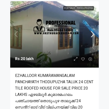
FOR SALE
THODUPUZHA
Rs.20 lakh
EZHALLOOR KUMARAMANGALAM
PANCHAYATH THODUPUZHA TALUK 24 CENT
TILE ROOFED HOUSE FOR SALE PRICE 20
LAKHS ഏഴല്ലൂർ കുമാരമംഗലം
പഞ്ചായത്ത് തൊടുപുഴ താലൂക്ക് 24
സെൻ്റ് ഓട് വീട് വില്പനയ്ക്ക് വില 20