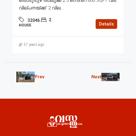
തൊടുപുഴ താലൂക്ക് 2.5 സെൻ്റ് 600 SQFT വീട്
വില്പനയ്ക്ക്. 2.വില...
2
32046
Details
HOUSE
57 years ago
Prev
Next