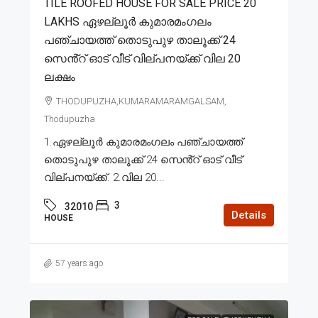
TILE ROOFED HOUSE FOR SALE PRICE 20
LAKHS ഏഴല്ലൂർ കുമാരമംഗലം
പഞ്ചായത്ത് തൊടുപുഴ താലൂക്ക് 24
സെൻ്റ് ഓട് വീട് വില്പനയ്ക്ക് വില 20
ലക്ഷം
THODUPUZHA,KUMARAMARAMGALSAM,
Thodupuzha
1.ഏഴല്ലൂർ കുമാരമംഗലം പഞ്ചായത്ത്
തൊടുപുഴ താലൂക്ക് 24 സെൻ്റ് ഓട് വീട്
വില്പനയ്ക്ക്. 2.വില 20...
3
32010
Details
HOUSE
57 years ago