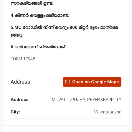
സൗകര്യങ്ങൾ ഉണ്ട്.
4.കിണർ വെള്ളം ലഭ്യമാണ്.
5.MC റോഡിൽ നിന്ന് വെറും 800 മീറ്റർ ദൂരം മാത്രമേ
ഉള്ളൂ.
6.ടാർ റോഡ് ഫ്രൺഡേജ്.
FORM 10948
Address
Open on Google Maps
Address:
MUVATTUPUZHA, PEZHAKKAPPILLY
City:
Muvattupuzha