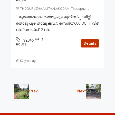
THODUPUZHA,MUTHALAKODAM, Thodupuzha
1.മുതലക്കോടം തൊടുപുഴ മുനിസിപ്പാലിറ്റി
തൊടുപുഴ താലൂക്ക് 2.5 സെൻ്റ് 600 SQFT വീട്
വില്പനയ്ക്ക്. 2.വില...
2
32046
Details
HOUSE
57 years ago
Prev
Next