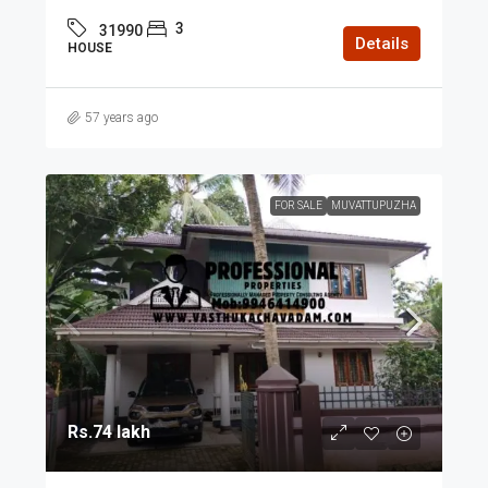
3
31990
Details
HOUSE
57 years ago
FOR SALE
MUVATTUPUZHA
Rs.74 lakh