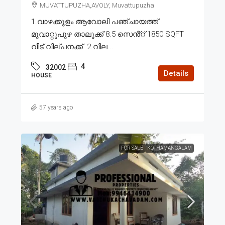
MUVATTUPUZHA,AVOLY, Muvattupuzha
1.വാഴക്കുളം ആവോലി പഞ്ചായത്ത്
മൂവാറ്റുപുഴ താലൂക്ക് 8.5 സെൻ്റ് 1850 SQFT
വീട് വില്പനക്ക്. 2.വില...
4
32002
Details
HOUSE
57 years ago
FOR SALE
KOTHAMANGALAM