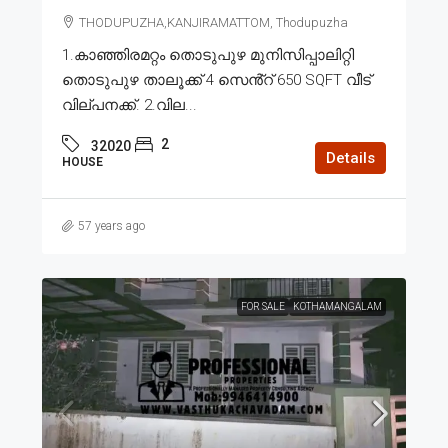
THODUPUZHA,KANJIRAMATTOM, Thodupuzha
1.കാഞ്ഞിരമറ്റം തൊടുപുഴ മുനിസിപ്പാലിറ്റി
തൊടുപുഴ താലൂക്ക് 4 സെൻ്റ് 650 SQFT വീട്
വില്പനക്ക്. 2.വില...
2
32020
Details
HOUSE
57 years ago
FOR SALE
KOTHAMANGALAM