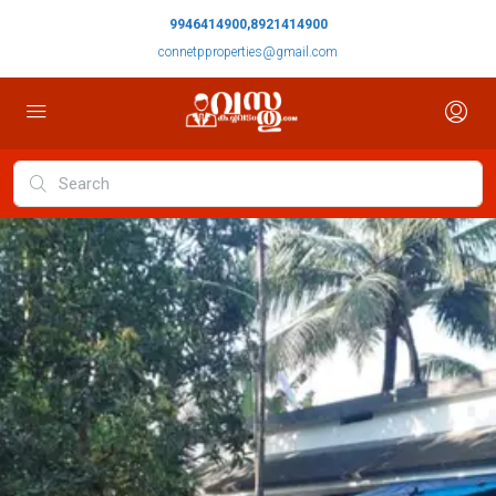
9946414900,8921414900
connetpproperties@gmail.com