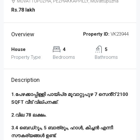
MUVATTUPUZHA, PEZHAKKAPPILLY, Muvattupuzha
Rs.78 lakh
Overview
Property ID:
VK23944
House
4
5
Property Type
Bedrooms
Bathrooms
Description
1.പേഴക്കാപ്പിള്ളി പായിപ്ര മൂവാറ്റുപുഴ 7 സെൻ്റ് 2100
SQFT വീട് വില്പനക്ക്.
2.വില 78 ലക്ഷം.
3.4 ബെഡ്‌റൂം, 5 ബാത്രൂം, ഹാൾ, കിച്ചൻ എന്നീ
സൗകര്യങ്ങൾ ഉണ്ട്‌.