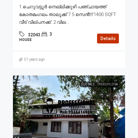
1.ചെറുവട്ടൂർ നെല്ലിക്കുഴി പഞ്ചായത്ത്
കോതമംഗലം താലൂക്ക് 7.5 സെൻ്റ് 1400 SQFT
വീട് വില്പനക്ക്. 2.വില...
3
32043
Details
HOUSE
57 years ago
FOR SALE
THODUPUZHA