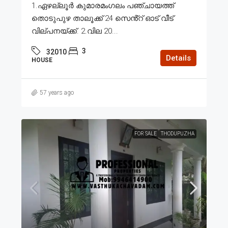
1.ഏഴല്ലൂർ കുമാരമംഗലം പഞ്ചായത്ത്
തൊടുപുഴ താലൂക്ക് 24 സെൻ്റ് ഓട് വീട്
വില്പനയ്ക്ക്. 2.വില 20...
3
32010
Details
HOUSE
57 years ago
FOR SALE
THODUPUZHA