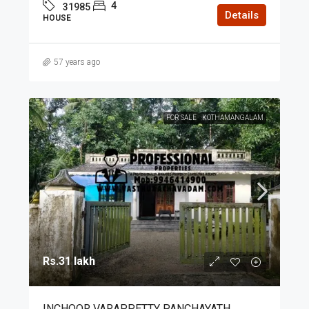
4
31985
Details
HOUSE
57 years ago
FOR SALE
KOTHAMANGALAM
Rs.31 lakh
INCHOOR VARAPPETTY PANCHAYATH