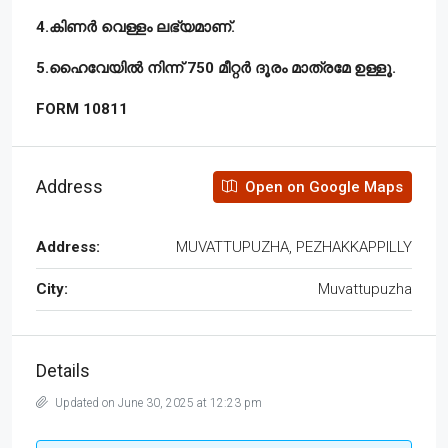
4.കിണർ വെള്ളം ലഭ്യമാണ്.
5.ഹൈവേയിൽ നിന്ന് 750 മീറ്റർ ദൂരം മാത്രമേ ഉള്ളൂ.
FORM 10811
Address
Open on Google Maps
Address:
MUVATTUPUZHA, PEZHAKKAPPILLY
City:
Muvattupuzha
Details
Updated on June 30, 2025 at 12:23 pm