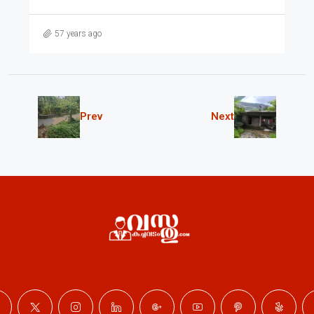
57 years ago
Prev
Next