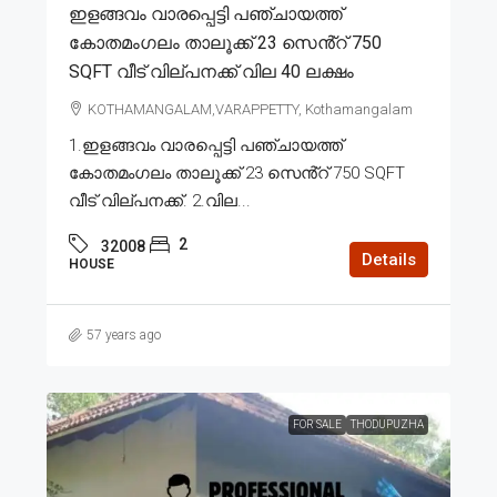
ഇളങ്ങവം വാരപ്പെട്ടി പഞ്ചായത്ത്
കോതമംഗലം താലൂക്ക് 23 സെൻ്റ് 750
SQFT വീട് വില്പനക്ക് വില 40 ലക്ഷം
KOTHAMANGALAM,VARAPPETTY, Kothamangalam
1.ഇളങ്ങവം വാരപ്പെട്ടി പഞ്ചായത്ത്
കോതമംഗലം താലൂക്ക് 23 സെൻ്റ് 750 SQFT
വീട് വില്പനക്ക്. 2.വില...
2
32008
Details
HOUSE
57 years ago
FOR SALE
THODUPUZHA