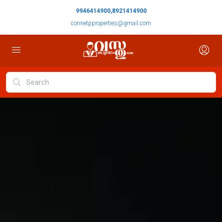
9946414900,8921414900
connetpproperties@gmail.com