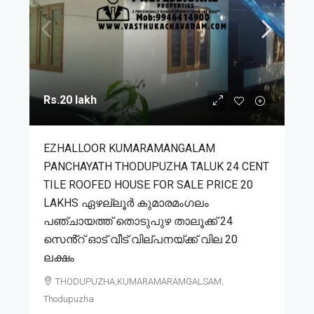
Rs.20 lakh
EZHALLOOR KUMARAMANGALAM
PANCHAYATH THODUPUZHA TALUK 24 CENT
TILE ROOFED HOUSE FOR SALE PRICE 20
LAKHS ഏഴല്ലൂർ കുമാരമംഗലം
പഞ്ചായത്ത് തൊടുപുഴ താലൂക്ക് 24
സെൻ്റ് ഓട് വീട് വില്പനയ്ക്ക് വില 20
ലക്ഷം
THODUPUZHA,KUMARAMARAMGALSAM,
Thodupuzha