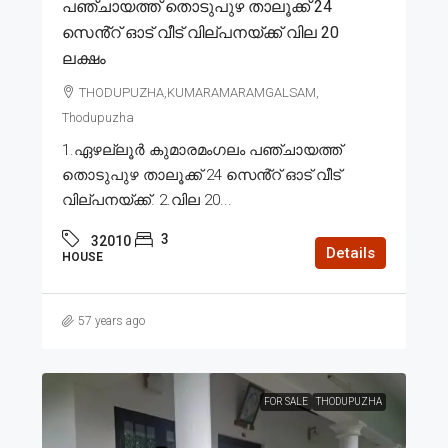
പഞ്ചായത്ത് തൊടുപുഴ താലൂക്ക് 24
സെൻ്റ് ഓട് വീട് വില്പനയ്ക്ക് വില 20
ലക്ഷം
THODUPUZHA,KUMARAMARAMGALSAM,
Thodupuzha
1.ഏഴല്ലൂർ കുമാരമംഗലം പഞ്ചായത്ത്
തൊടുപുഴ താലൂക്ക് 24 സെൻ്റ് ഓട് വീട്
വില്പനയ്ക്ക്. 2.വില 20...
3
32010
Details
HOUSE
57 years ago
FOR SALE
THODUPUZHA