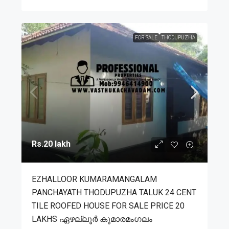
FOR SALE
THODUPUZHA
Rs.20 lakh
EZHALLOOR KUMARAMANGALAM
PANCHAYATH THODUPUZHA TALUK 24 CENT
TILE ROOFED HOUSE FOR SALE PRICE 20
LAKHS ഏഴല്ലൂർ കുമാരമംഗലം