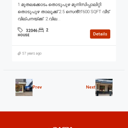
1.മുതലക്കോടം തൊടുപുഴ മുനിസിപ്പാലിറ്റി
തൊടുപുഴ താലൂക്ക് 2.5 സെൻ്റ് 600 SQFT വീട്
വില്പനയ്ക്ക്. 2.വില...
2
32046
Details
HOUSE
57 years ago
Prev
Next