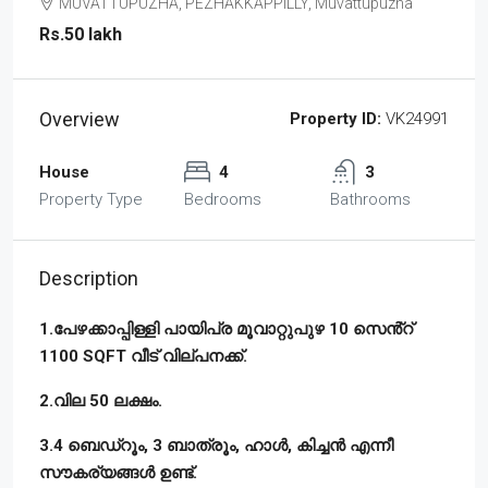
MUVATTUPUZHA, PEZHAKKAPPILLY, Muvattupuzha
Rs.50 lakh
Overview
Property ID:
VK24991
House
4
3
Property Type
Bedrooms
Bathrooms
Description
1.പേഴക്കാപ്പിള്ളി പായിപ്ര മൂവാറ്റുപുഴ 10 സെൻ്റ്
1100 SQFT വീട് വില്പനക്ക്.
2.വില 50 ലക്ഷം.
3.4 ബെഡ്‌റൂം, 3 ബാത്രൂം, ഹാൾ, കിച്ചൻ എന്നീ
സൗകര്യങ്ങൾ ഉണ്ട്.