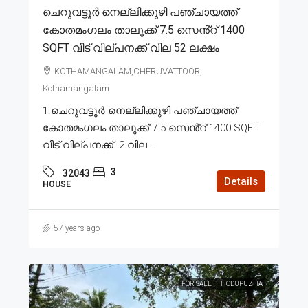
ചെറുവട്ടൂർ നെല്ലിക്കുഴി പഞ്ചായത്ത്
കോതമംഗലം താലൂക്ക് 7.5 സെൻ്റ് 1400
SQFT വീട് വില്പനക്ക് വില 52 ലക്ഷം
KOTHAMANGALAM,CHERUVATTOOR,
Kothamangalam
1.ചെറുവട്ടൂർ നെല്ലിക്കുഴി പഞ്ചായത്ത്
കോതമംഗലം താലൂക്ക് 7.5 സെൻ്റ് 1400 SQFT
വീട് വില്പനക്ക്. 2.വില...
3
32043
Details
HOUSE
57 years ago
FOR SALE
THODUPUZHA