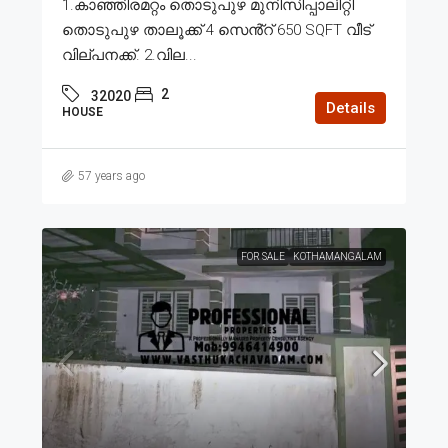
1.കാഞ്ഞിരമറ്റം തൊടുപുഴ മുനിസിപ്പാലിറ്റി
തൊടുപുഴ താലൂക്ക് 4 സെൻ്റ് 650 SQFT വീട്
വില്പനക്ക്. 2.വില...
2
32020
Details
HOUSE
57 years ago
FOR SALE
KOTHAMANGALAM