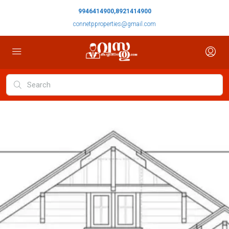
9946414900,8921414900
connetpproperties@gmail.com