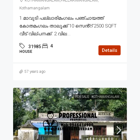
KOTHAMANGALAM,PALLARIMANGALAM,
Kothamangalam
1.മാവുടി പല്ലാരിമംഗലം പഞ്ചായത്ത്
കോതമംഗലം താലൂക്ക് 10 സെൻ്റ് 2500 SQFT
വീട് വില്പനക്ക്. 2.വില...
4
31985
Details
HOUSE
57 years ago
FOR SALE
KOTHAMANGALAM