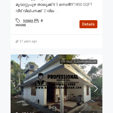
മൂവാറ്റുപുഴ താലൂക്ക് 8.5 സെൻ്റ് 1850 SQFT
വീട് വില്പനക്ക്. 2.വില...
4
32002
Details
HOUSE
57 years ago
FOR SALE
KOTHAMANGALAM