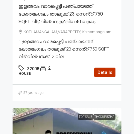
ഇളങ്ങവം വാരപ്പെട്ടി പഞ്ചായത്ത്
കോതമംഗലം താലൂക്ക് 23 സെൻ്റ് 750
SQFT വീട് വില്പനക്ക് വില 40 ലക്ഷം
KOTHAMANGALAM,VARAPPETTY, Kothamangalam
1.ഇളങ്ങവം വാരപ്പെട്ടി പഞ്ചായത്ത്
കോതമംഗലം താലൂക്ക് 23 സെൻ്റ് 750 SQFT
വീട് വില്പനക്ക്. 2.വില...
2
32008
Details
HOUSE
57 years ago
FOR SALE
THODUPUZHA