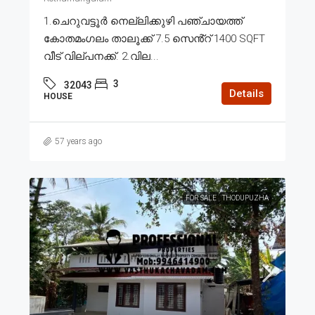
1.ചെറുവട്ടൂർ നെല്ലിക്കുഴി പഞ്ചായത്ത്
കോതമംഗലം താലൂക്ക് 7.5 സെൻ്റ് 1400 SQFT
വീട് വില്പനക്ക്. 2.വില...
3
32043
Details
HOUSE
57 years ago
FOR SALE
THODUPUZHA