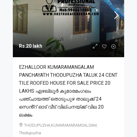
Rs.20 lakh
EZHALLOOR KUMARAMANGALAM
PANCHAYATH THODUPUZHA TALUK 24 CENT
TILE ROOFED HOUSE FOR SALE PRICE 20
LAKHS ഏഴല്ലൂർ കുമാരമംഗലം
പഞ്ചായത്ത് തൊടുപുഴ താലൂക്ക് 24
സെൻ്റ് ഓട് വീട് വില്പനയ്ക്ക് വില 20
ലക്ഷം
THODUPUZHA,KUMARAMARAMGALSAM,
Thodupuzha