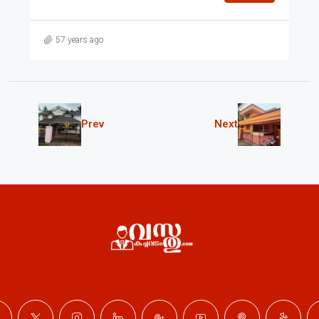
57 years ago
Prev
Next