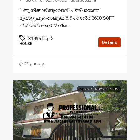
MUVATTUPUZHA,AVOLY, Muvattupuzha
1.ആനിക്കാട് ആവോലി പഞ്ചായത്ത്
മൂവാറ്റുപുഴ താലൂക്ക് 8.5 സെൻ്റ് 2600 SQFT
വീട് വില്പനക്ക്. 2.വില...
6
31995
Details
HOUSE
57 years ago
FOR SALE
MUVATTUPUZHA