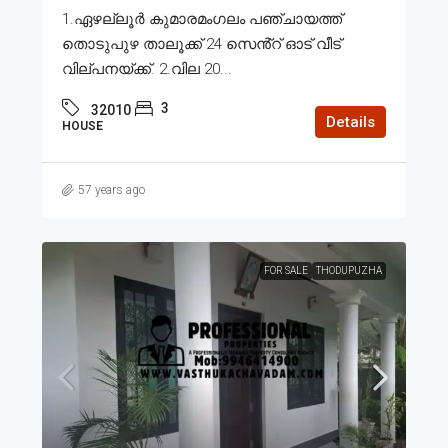
1.ഏഴല്ലൂർ കുമാരമംഗലം പഞ്ചായത്ത്
തൊടുപുഴ താലൂക്ക് 24 സെൻ്റ് ഓട് വീട്
വില്പനയ്ക്ക്. 2.വില 20...
3
32010
Details
HOUSE
57 years ago
FOR SALE
THODUPUZHA