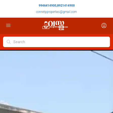
9946414900,8921414900
connetpproperties@gmail.com