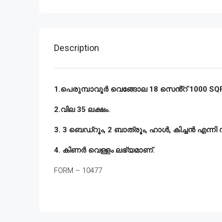
Description
1.പെരുമ്പാവൂർ വെങ്ങോല 18 സെൻ്റ് 1000 SQFT 
2.വില 35 ലക്ഷം.
3. 3 ബെഡ്‌റൂം, 2 ബാത്രൂം, ഹാൾ, കിച്ചൻ എന്നി
4. കിണർ വെള്ളം ലഭ്യമാണ്.
FORM – 10477