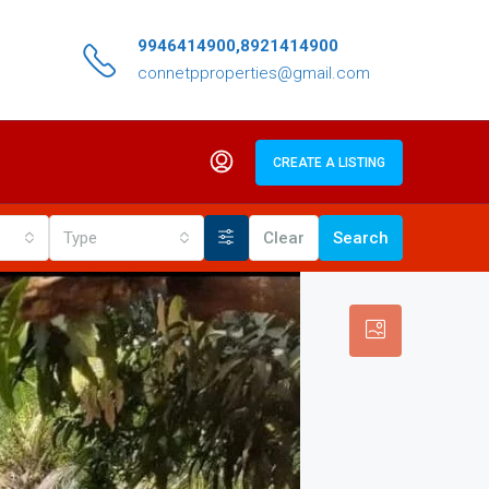
9946414900,8921414900
connetpproperties@gmail.com
CREATE A LISTING
Type
Clear
Search