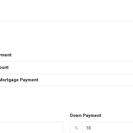
yment
ount
Mortgage Payment
Down Payment
%