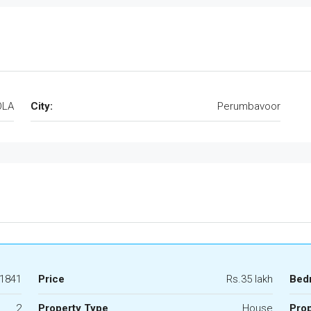
OLA
City:
Perumbavoor
1841
Price
Rs.35 lakh
Bed
2
Property Type
House
Prop