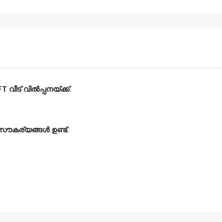
വീട് വിൽപ്പനയ്ക്ക്.
 സൗകര്യങ്ങൾ ഉണ്ട്.