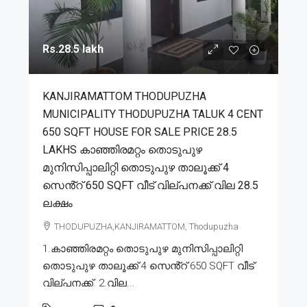
Rs.28.5 lakh
KANJIRAMATTOM THODUPUZHA
MUNICIPALITY THODUPUZHA TALUK 4 CENT
650 SQFT HOUSE FOR SALE PRICE 28.5
LAKHS കാഞ്ഞിരമറ്റം തൊടുപുഴ
മുനിസിപ്പാലിറ്റി തൊടുപുഴ താലൂക്ക് 4
സെൻ്റ് 650 SQFT വീട് വില്പനക്ക് വില 28.5
ലക്ഷം
THODUPUZHA,KANJIRAMATTOM, Thodupuzha
1.കാഞ്ഞിരമറ്റം തൊടുപുഴ മുനിസിപ്പാലിറ്റി
തൊടുപുഴ താലൂക്ക് 4 സെൻ്റ് 650 SQFT വീട്
വില്പനക്ക്. 2.വില...