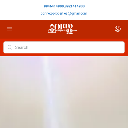
9946414900,8921414900
connetpproperties@gmail.com