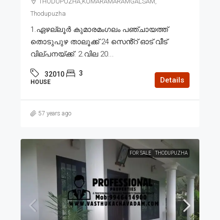
THODUPUZHA,KUMARAMARAMGALSAM,
Thodupuzha
1.ഏഴല്ലൂർ കുമാരമംഗലം പഞ്ചായത്ത്
തൊടുപുഴ താലൂക്ക് 24 സെൻ്റ് ഓട് വീട്
വില്പനയ്ക്ക്. 2.വില 20...
3
32010
Details
HOUSE
57 years ago
FOR SALE
THODUPUZHA