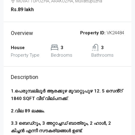
MUVATTUPUZHA, ARAKUZHA, Muvattupuzha
Rs.89 lakh
Overview
Property ID:
VK24484
House
3
3
Property Type
Bedrooms
Bathrooms
Description
1.പെരുമ്പല്ലൂർ ആരക്കുഴ മൂവാറ്റുപുഴ 12. 5 സെൻ്റ്
1840 SQFT വീട് വില്പനക്ക്.
2.വില 89 ലക്ഷം.
3.3 ബെഡ്‌റൂം, 3 അറ്റാച്ചഡ് ബാത്രൂം, 2 ഹാൾ, 2
കിച്ചൻ എന്നീ സൗകര്യങ്ങൾ ഉണ്ട്.