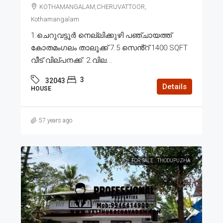
KOTHAMANGALAM,CHERUVATTOOR,
Kothamangalam
1.ചെറുവട്ടൂർ നെല്ലിക്കുഴി പഞ്ചായത്ത്
കോതമംഗലം താലൂക്ക് 7.5 സെൻ്റ് 1400 SQFT
വീട് വില്പനക്ക്. 2.വില...
3
32043
Details
HOUSE
57 years ago
FOR SALE
THODUPUZHA