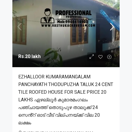
Rs.20 lakh
EZHALLOOR KUMARAMANGALAM
PANCHAYATH THODUPUZHA TALUK 24 CENT
TILE ROOFED HOUSE FOR SALE PRICE 20
LAKHS ഏഴല്ലൂർ കുമാരമംഗലം
പഞ്ചായത്ത് തൊടുപുഴ താലൂക്ക് 24
സെൻ്റ് ഓട് വീട് വില്പനയ്ക്ക് വില 20
ലക്ഷം