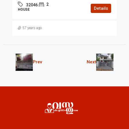
2
32046
Details
HOUSE
57 years ago
Prev
Next