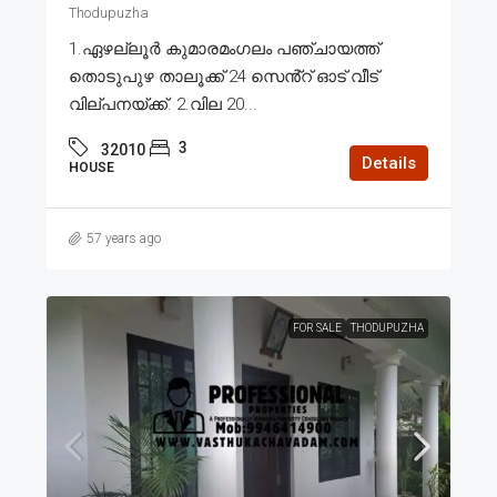
Thodupuzha
1.ഏഴല്ലൂർ കുമാരമംഗലം പഞ്ചായത്ത്
തൊടുപുഴ താലൂക്ക് 24 സെൻ്റ് ഓട് വീട്
വില്പനയ്ക്ക്. 2.വില 20...
3
32010
Details
HOUSE
57 years ago
FOR SALE
THODUPUZHA