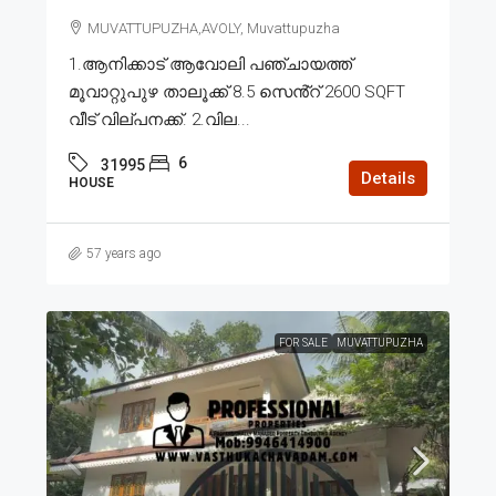
MUVATTUPUZHA,AVOLY, Muvattupuzha
1.ആനിക്കാട് ആവോലി പഞ്ചായത്ത്
മൂവാറ്റുപുഴ താലൂക്ക് 8.5 സെൻ്റ് 2600 SQFT
വീട് വില്പനക്ക്. 2.വില...
6
31995
Details
HOUSE
57 years ago
FOR SALE
MUVATTUPUZHA