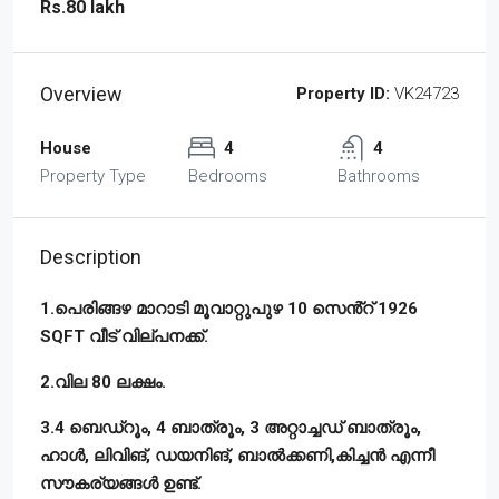
Rs.80 lakh
Overview
Property ID:
VK24723
House
4
4
Property Type
Bedrooms
Bathrooms
Description
1.പെരിങ്ങഴ മാറാടി മൂവാറ്റുപുഴ 10 സെൻ്റ് 1926
SQFT വീട് വില്പനക്ക്.
2.വില 80 ലക്ഷം.
3.4 ബെഡ്‌റൂം, 4 ബാത്രൂം, 3 അറ്റാച്ചഡ് ബാത്രൂം,
ഹാൾ, ലിവിങ്, ഡയനിങ്, ബാൽക്കണി,കിച്ചൻ എന്നീ
സൗകര്യങ്ങൾ ഉണ്ട്.