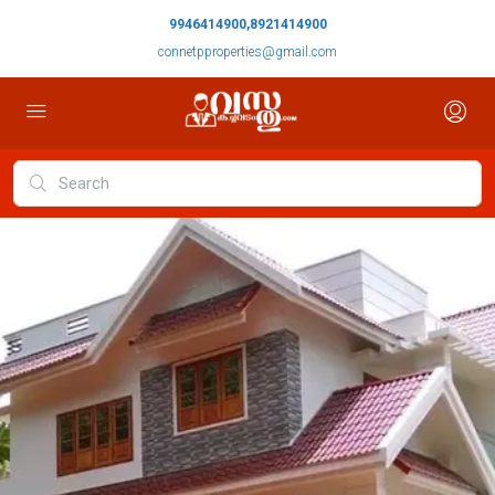
9946414900,8921414900
connetpproperties@gmail.com