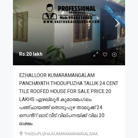
Rs.20 lakh
EZHALLOOR KUMARAMANGALAM
PANCHAYATH THODUPUZHA TALUK 24 CENT
TILE ROOFED HOUSE FOR SALE PRICE 20
LAKHS ഏഴല്ലൂർ കുമാരമംഗലം
പഞ്ചായത്ത് തൊടുപുഴ താലൂക്ക് 24
സെൻ്റ് ഓട് വീട് വില്പനയ്ക്ക് വില 20
ലക്ഷം
THODUPUZHA,KUMARAMARAMGALSAM,