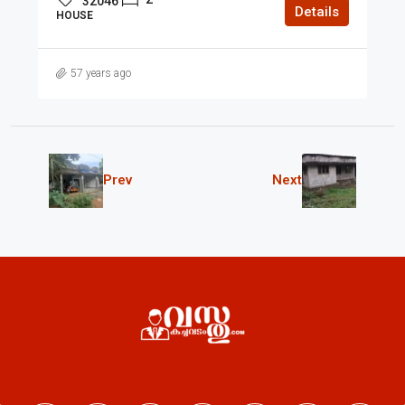
32046
Details
HOUSE
57 years ago
Prev
Next