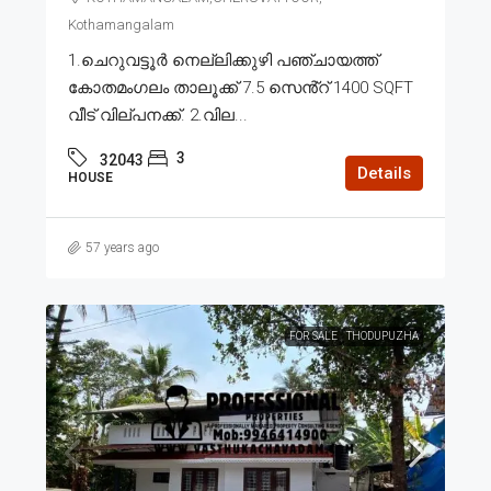
Kothamangalam
1.ചെറുവട്ടൂർ നെല്ലിക്കുഴി പഞ്ചായത്ത്
കോതമംഗലം താലൂക്ക് 7.5 സെൻ്റ് 1400 SQFT
വീട് വില്പനക്ക്. 2.വില...
3
32043
Details
HOUSE
57 years ago
FOR SALE
THODUPUZHA