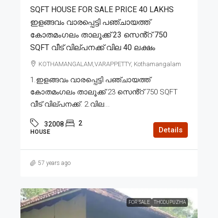
SQFT HOUSE FOR SALE PRICE 40 LAKHS
ഇളങ്ങവം വാരപ്പെട്ടി പഞ്ചായത്ത്
കോതമംഗലം താലൂക്ക് 23 സെൻ്റ് 750
SQFT വീട് വില്പനക്ക് വില 40 ലക്ഷം
KOTHAMANGALAM,VARAPPETTY, Kothamangalam
1.ഇളങ്ങവം വാരപ്പെട്ടി പഞ്ചായത്ത്
കോതമംഗലം താലൂക്ക് 23 സെൻ്റ് 750 SQFT
വീട് വില്പനക്ക്. 2.വില...
2
32008
Details
HOUSE
57 years ago
FOR SALE
THODUPUZHA