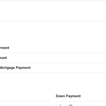
yment
ount
Mortgage Payment
Down Payment
%