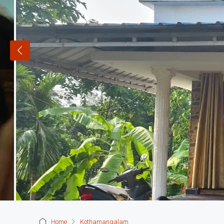
Home
Kothamangalam