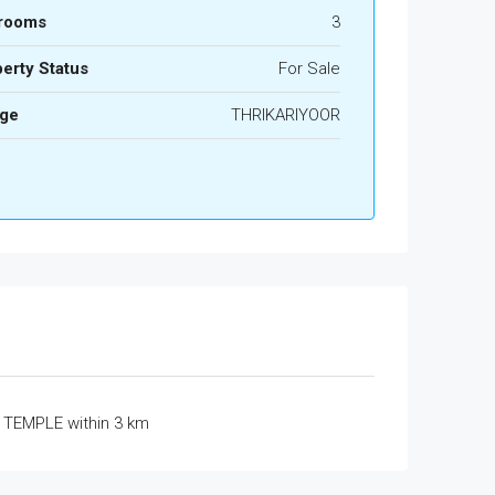
rooms
3
erty Status
For Sale
age
THRIKARIYOOR
TEMPLE within 3 km