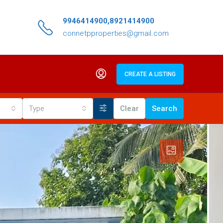
9946414900,8921414900
connetpproperties@gmail.com
CREATE A LISTING
Type
Clear
Search