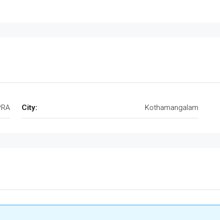
PRA
City:
Kothamangalam