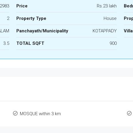
2983
Price
Rs.23 lakh
Bed
2
Property Type
House
Prop
ALAM
Panchayath/Municipality
KOTAPPADY
Vill
3.5
TOTAL SQFT
900
MOSQUE within 3 km