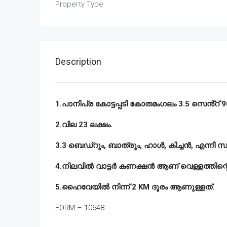
Property Type
Description
1.പാനിപ്ര കോട്ടപ്പടി കോതമംഗലം 3.5 സെൻ്റ് 90
2.വില 23 ലക്ഷം.
3.3 ബെഡ്‌റൂം, ബാത്രൂം, ഹാൾ, കിച്ചൻ, എന്നീ സ
4.നിലവിൽ വാട്ടർ കണക്ഷൻ ആണ് വെള്ളത്തിന്റ
5.ഹൈവേയിൽ നിന്ന് 2 KM ദൂരം ആണുള്ളത്.
FORM – 10648