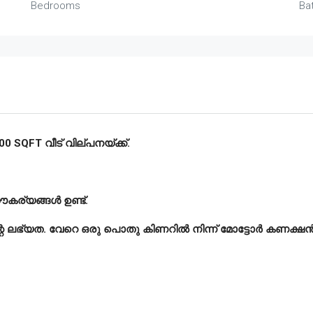
Bedrooms
Ba
0 SQFT വീട് വില്പനയ്ക്ക്.
ൗകര്യങ്ങൾ ഉണ്ട്‌.
െ ലഭ്യത. വേറെ ഒരു പൊതു കിണറിൽ നിന്ന് മോട്ടോർ കണക്ഷൻ 