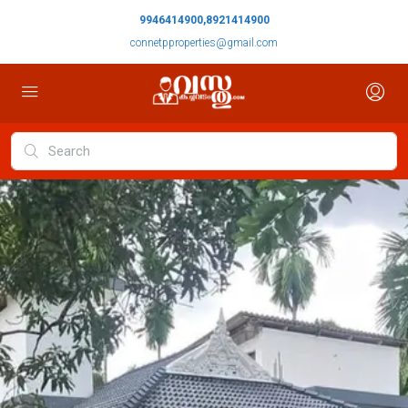
9946414900,8921414900
connetpproperties@gmail.com