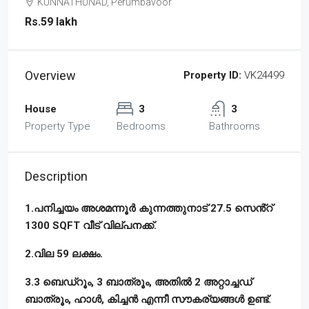
KUNNATHUNAD, Perumbavoor
Rs.59 lakh
Overview
Property ID:
VK24499
House
3
3
Property Type
Bedrooms
Bathrooms
Description
1.പനിച്ചയം അശമന്നൂർ കുന്നത്തുനാട് 27.5 സെൻ്റ്
1300 SQFT വീട് വില്പനക്ക്.
2.വില 59 ലക്ഷം.
3.3 ബെഡ്‌റൂം, 3 ബാത്രൂം, അതിൽ 2 അറ്റാച്ചഡ്
ബാത്രൂം, ഹാൾ, കിച്ചൻ എന്നീ സൗകര്യങ്ങൾ ഉണ്ട്‌.