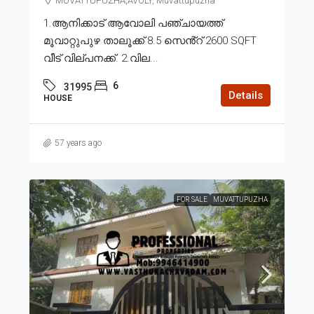
MUVATTUPUZHA,AVOLY, Muvattupuzha
1.ആനിക്കാട് ആവോലി പഞ്ചായത്ത്
മൂവാറ്റുപുഴ താലൂക്ക് 8.5 സെൻ്റ് 2600 SQFT
വീട് വില്പനക്ക്. 2.വില...
6
31995
Details
HOUSE
57 years ago
FOR SALE
MUVATTUPUZHA