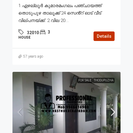
1.ഏഴല്ലൂർ കുമാരമംഗലം പഞ്ചായത്ത്
തൊടുപുഴ താലൂക്ക് 24 സെൻ്റ് ഓട് വീട്
വില്പനയ്ക്ക്. 2.വില 20...
3
32010
Details
HOUSE
57 years ago
FOR SALE
THODUPUZHA