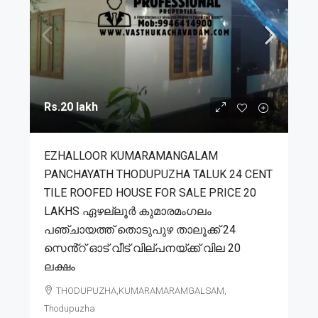
Rs.20 lakh
EZHALLOOR KUMARAMANGALAM
PANCHAYATH THODUPUZHA TALUK 24 CENT
TILE ROOFED HOUSE FOR SALE PRICE 20
LAKHS ഏഴല്ലൂർ കുമാരമംഗലം
പഞ്ചായത്ത് തൊടുപുഴ താലൂക്ക് 24
സെൻ്റ് ഓട് വീട് വില്പനയ്ക്ക് വില 20
ലക്ഷം
THODUPUZHA,KUMARAMARAMGALSAM,
Thodupuzha