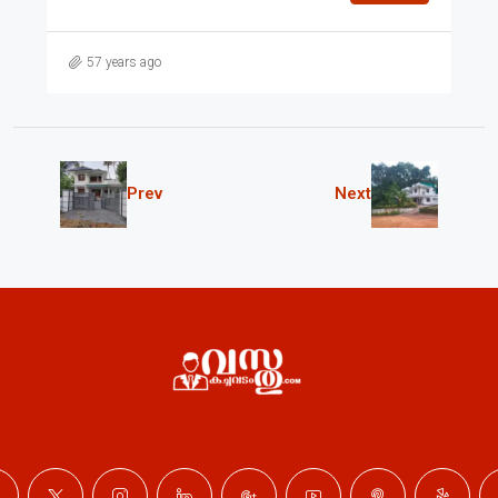
57 years ago
Prev
Next