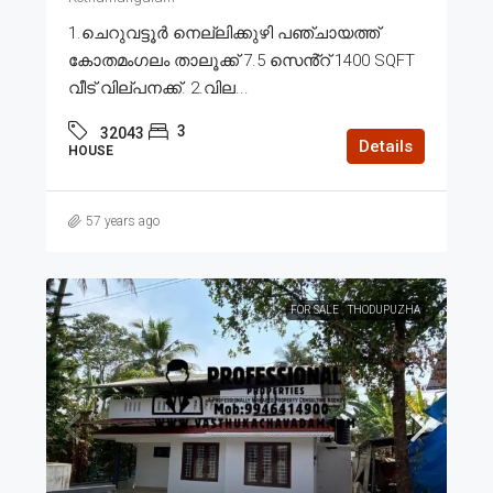
1.ചെറുവട്ടൂർ നെല്ലിക്കുഴി പഞ്ചായത്ത്
കോതമംഗലം താലൂക്ക് 7.5 സെൻ്റ് 1400 SQFT
വീട് വില്പനക്ക്. 2.വില...
3
32043
Details
HOUSE
57 years ago
FOR SALE
THODUPUZHA