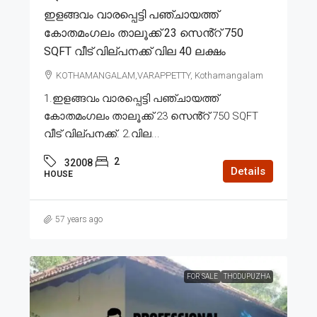
ഇളങ്ങവം വാരപ്പെട്ടി പഞ്ചായത്ത്
കോതമംഗലം താലൂക്ക് 23 സെൻ്റ് 750
SQFT വീട് വില്പനക്ക് വില 40 ലക്ഷം
KOTHAMANGALAM,VARAPPETTY, Kothamangalam
1.ഇളങ്ങവം വാരപ്പെട്ടി പഞ്ചായത്ത്
കോതമംഗലം താലൂക്ക് 23 സെൻ്റ് 750 SQFT
വീട് വില്പനക്ക്. 2.വില...
2
32008
Details
HOUSE
57 years ago
FOR SALE
THODUPUZHA