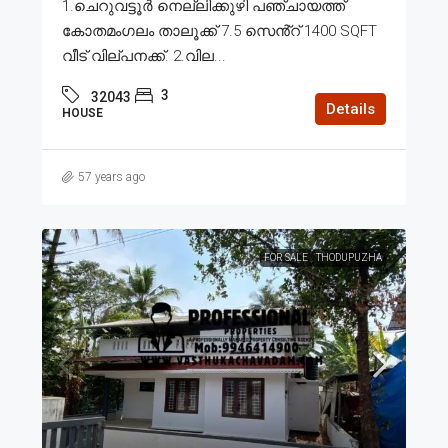
1.ചെറുവട്ടൂർ നെല്ലിക്കുഴി പഞ്ചായത്ത്
കോതമംഗലം താലൂക്ക് 7.5 സെൻ്റ് 1400 SQFT
വീട് വില്പനക്ക്. 2.വില...
3
32043
Details
HOUSE
57 years ago
FOR SALE
THODUPUZHA