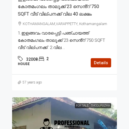
കോതമംഗലം താലൂക്ക് 23 സെൻ്റ് 750
SQFT വീട് വില്പനക്ക് വില 40 ലക്ഷം
KOTHAMANGALAM,VARAPPETTY, Kothamangalam
1.ഇളങ്ങവം വാരപ്പെട്ടി പഞ്ചായത്ത്
കോതമംഗലം താലൂക്ക് 23 സെൻ്റ് 750 SQFT
വീട് വില്പനക്ക്. 2.വില...
2
32008
Details
HOUSE
57 years ago
FOR SALE
THODUPUZHA