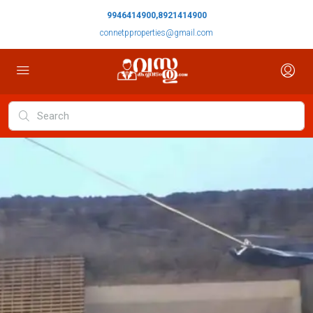
9946414900,8921414900
connetpproperties@gmail.com