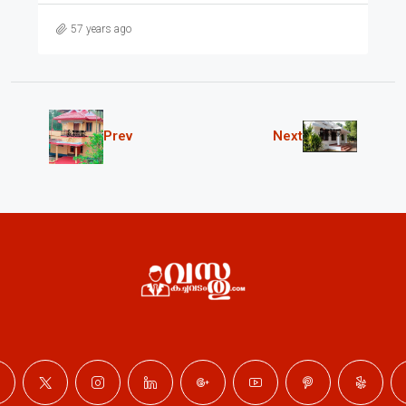
57 years ago
Prev
Next