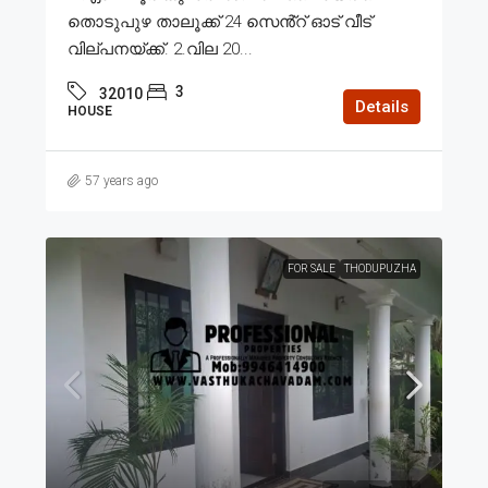
തൊടുപുഴ താലൂക്ക് 24 സെൻ്റ് ഓട് വീട്
വില്പനയ്ക്ക്. 2.വില 20...
3
32010
Details
HOUSE
57 years ago
FOR SALE
THODUPUZHA