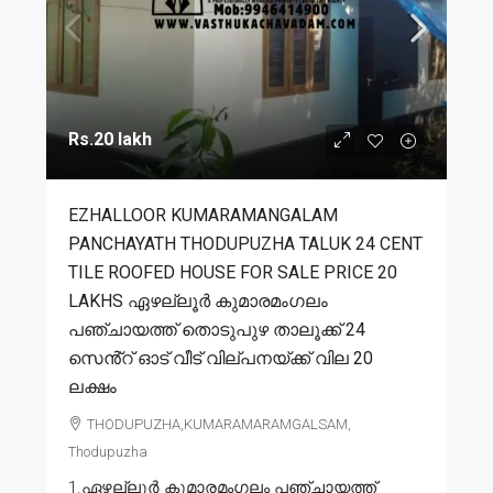
Rs.20 lakh
EZHALLOOR KUMARAMANGALAM
PANCHAYATH THODUPUZHA TALUK 24 CENT
TILE ROOFED HOUSE FOR SALE PRICE 20
LAKHS ഏഴല്ലൂർ കുമാരമംഗലം
പഞ്ചായത്ത് തൊടുപുഴ താലൂക്ക് 24
സെൻ്റ് ഓട് വീട് വില്പനയ്ക്ക് വില 20
ലക്ഷം
THODUPUZHA,KUMARAMARAMGALSAM,
Thodupuzha
1.ഏഴല്ലൂർ കുമാരമംഗലം പഞ്ചായത്ത്