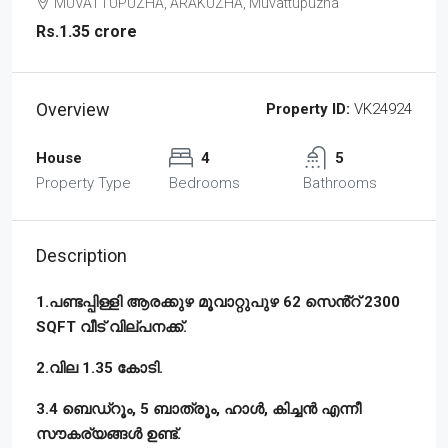
MUVATTUPUZHA, ARAKUZHA, Muvattupuzha
Rs.1.35 crore
Overview
Property ID:
VK24924
House
4
5
Property Type
Bedrooms
Bathrooms
Description
1.പണ്ടപ്പിള്ളി ആരക്കുഴ മൂവാറ്റുപുഴ 62 സെൻ്റ് 2300
SQFT വീട് വില്പനക്ക്.
2.വില 1.35 കോടി.
3.4 ബെഡ്‌റൂം, 5 ബാത്രൂം, ഹാൾ, കിച്ചൻ എന്നീ
സൗകര്യങ്ങൾ ഉണ്ട്‌.