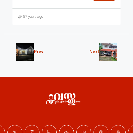
57 years ago
Prev
Next