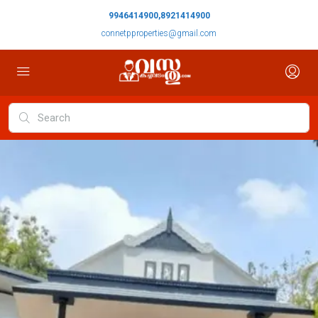
9946414900,8921414900
connetpproperties@gmail.com