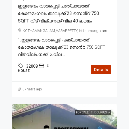
ഇളങ്ങവം വാരപ്പെട്ടി പഞ്ചായത്ത്
കോതമംഗലം താലൂക്ക് 23 സെൻ്റ് 750
SQFT വീട് വില്പനക്ക് വില 40 ലക്ഷം
KOTHAMANGALAM,VARAPPETTY, Kothamangalam
1.ഇളങ്ങവം വാരപ്പെട്ടി പഞ്ചായത്ത്
കോതമംഗലം താലൂക്ക് 23 സെൻ്റ് 750 SQFT
വീട് വില്പനക്ക്. 2.വില...
2
32008
Details
HOUSE
57 years ago
FOR SALE
THODUPUZHA