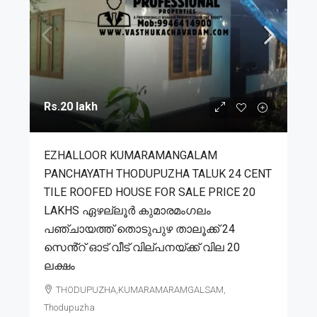
Rs.20 lakh
EZHALLOOR KUMARAMANGALAM
PANCHAYATH THODUPUZHA TALUK 24 CENT
TILE ROOFED HOUSE FOR SALE PRICE 20
LAKHS ഏഴല്ലൂർ കുമാരമംഗലം
പഞ്ചായത്ത് തൊടുപുഴ താലൂക്ക് 24
സെൻ്റ് ഓട് വീട് വില്പനയ്ക്ക് വില 20
ലക്ഷം
THODUPUZHA,KUMARAMARAMGALSAM,
Thodupuzha