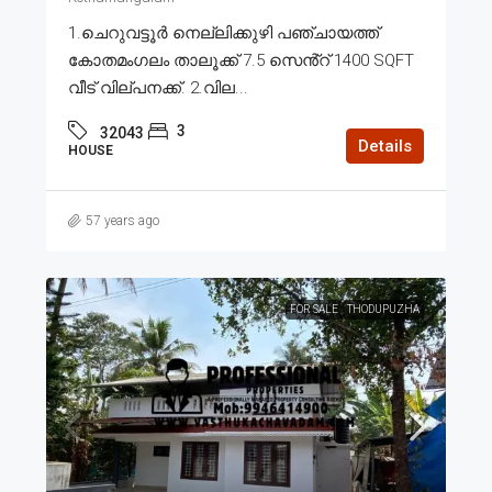
1.ചെറുവട്ടൂർ നെല്ലിക്കുഴി പഞ്ചായത്ത്
കോതമംഗലം താലൂക്ക് 7.5 സെൻ്റ് 1400 SQFT
വീട് വില്പനക്ക്. 2.വില...
3
32043
Details
HOUSE
57 years ago
FOR SALE
THODUPUZHA