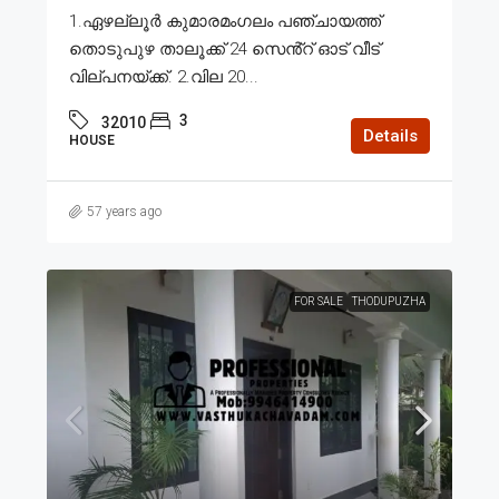
1.ഏഴല്ലൂർ കുമാരമംഗലം പഞ്ചായത്ത്
തൊടുപുഴ താലൂക്ക് 24 സെൻ്റ് ഓട് വീട്
വില്പനയ്ക്ക്. 2.വില 20...
3
32010
Details
HOUSE
57 years ago
FOR SALE
THODUPUZHA