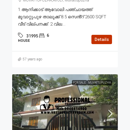
MUVATTUPUZHA,AVOLY, Muvattupuzha
1.ആനിക്കാട് ആവോലി പഞ്ചായത്ത്
മൂവാറ്റുപുഴ താലൂക്ക് 8.5 സെൻ്റ് 2600 SQFT
വീട് വില്പനക്ക്. 2.വില...
6
31995
Details
HOUSE
57 years ago
FOR SALE
MUVATTUPUZHA